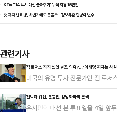
KTis '114 택시 대신 불러주기' 누적 이용 15만건
첫 흑자 낸 티빙, 하반기에도 웃을까…정보유출·합병이 변수
관련기사
짐 로저스 지지 선언 날조 의혹?…"이재명 지지는 사실"
미국의 유명 투자 전문가인 짐 로저
주당 대선 후보 지지 선언을 한 것이 
붙고 있다.민주당 의원의 주선으로 
천박과 위선, 운동권-강남좌파의 본색
유시민이 대선 본 투표일을 4일 앞두
지지 선언을 한 게 맞다는 입장이지만