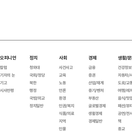
오피니언
정치
사회
경제
생활/문
칼럼
청와대
사건사고
금융
건강정보
기자의 눈
국회/정당
교육
증권
자동차/
기고
북한
노동
산업/재계
도로/교
시사만평
행정
언론
중기/벤처
여행/레
국방/외교
환경
부동산
음식/맛
정치일반
인권/복지
글로벌경제
패션/뷰
식품/의료
생활경제
공연/전
지역
경제일반
책
인물
종교