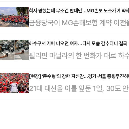
진영 책사가 ‘제정신’을 잃었다.그는
일 회신을 통해 "그런 적이 없다"는
을 가지고 비하하며 놀았다. 그의 천
회사 망했는데 무조건 반대만…MG손보 노조가 계약자
가짜 지지 선언을 날조한 사기극이자
금융당국이 MG손해보험 계약 이전을
준을 그대로 까 보이고 말았다.유시
전 개성공단지원재단 이사장은 1일 
있다. 그런 와중 MG손보 노조는 
정치생명이 되었건 그것이 완전히 끝
후보 지지는 사…
장을 꺼내들었다.MG손보는 지난 2
하수구서 기어 나오던 여자…다시 모습 감추더니 결국
대한민국이 성숙한 나라다. 그의 자
필리핀 마닐라의 한 번화가 대로 하
로 4년간 경영개선권고·요구·명령을
고 그가 아부한 이재명일 것이다.김
긴 노숙자가 정부의 지원을 받게 됐다
지난 2022년 4월 부실금융기관으로
는 바람에 …
이츠타임스 등에 따르면 지난 26일
[현장] '문수형'의 강한 자신감…경기·서울 종횡무진하
각 작업을 꾸준히 진행해왔다. 여러
21대 대선을 이틀 앞둔 1일, 30도
길가의 하수구에서 한 여성이 기어 
은 재무건전성으로 적합한 매수자가
선 후보의 열정을 누그러뜨리지 못했
저분한 블라우스와 반바지 차림의 이
다.그후 지난해 메리츠화재…
한 일정을 수행하고, 더 강한 어투로
놀라서 쳐다보자 어디론가 달려가더
제까지는 가짜라고 하고 이제부터는 
셜미디어(SNS)에 해당 장면이 담긴 