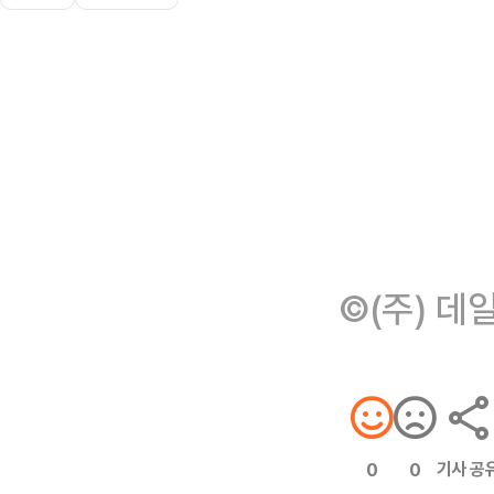
©(주) 데
기사 공
0
0