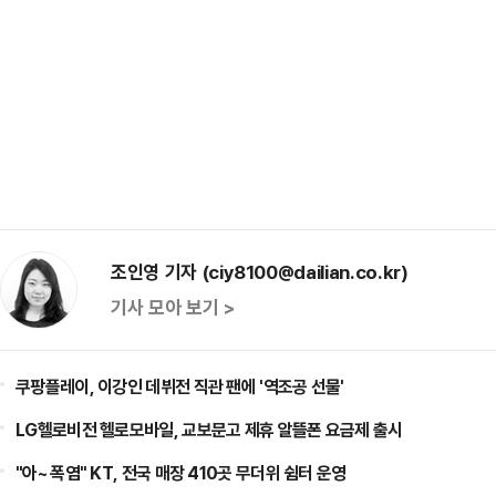
조인영 기자 (ciy8100@dailian.co.kr)
기사 모아 보기 >
쿠팡플레이, 이강인 데뷔전 직관 팬에 '역조공 선물'
LG헬로비전 헬로모바일, 교보문고 제휴 알뜰폰 요금제 출시
"아~ 폭염" KT, 전국 매장 410곳 무더위 쉼터 운영