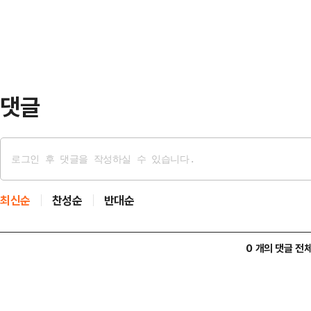
판이 뒤집어지고 있다"고 이재명 더
요'를 받았다.누리꾼…
보는 1일 오전부터 경기 수원·성남·
울 은평구·서대문구·마포구·강서구 
무진했다. 이중…
댓글
최신순
찬성순
반대순
0 개의 댓글 전