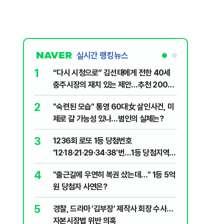
실시간 랭킹뉴스
1
6
“다시 시청으로” 김선태에게 전한 40세
김민석, 
충주시장의 재치 있는 제안…추천 2000
누적 결과
개
2
7
"숙련된 모습" 통영 60대女 살인사건, 미
"정청래,
제로 갈 가능성 있나…범인의 실체는?
말라"…친
격돌
3
8
1236회 로또 1등 당첨번호
최악의 
'12·18·21·29·34·38'번…1등 당첨지역
낮 최고 
어디?
4
9
"출근길에 우연히 복권 샀는데…" 1등 5억
‘탄약 고
원 당첨자 사연은?
색출하라
5
10
경찰, 드라마 '김부장' 제작사 회장 수사…
장애인 밀
자본시장법 위반 의혹
심도 실형