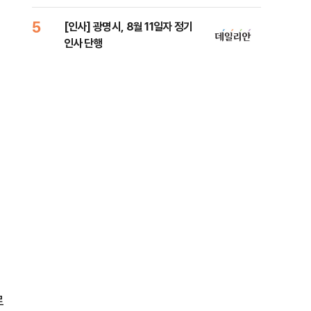
원 
5
10
[인사] 광명시, 8월 11일자 정기
[단
인사 단행
1%
르