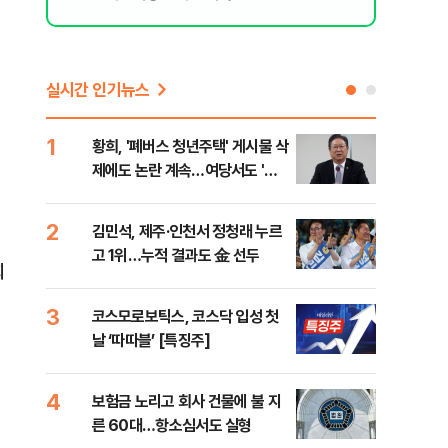
실시간 인기뉴스
1
6
황희, '폐버스 청년주택' 게시물 삭
李,
제에도 논란 계속…여당서도 '내
국민
로남불' 비판
李 
2
7
김민석, 제주·인천서 정청래 누르
정청
고 1위…누적 결과도 金 선두
판"
회
민석
3
8
코스모로보틱스, 코스닥 입성 첫
[속
날 ‘따따블’ [특징주]
선거
리
경
4
9
보험금 노리고 회사 건물에 불 지
"정
른 60대…항소심서도 실형
도 