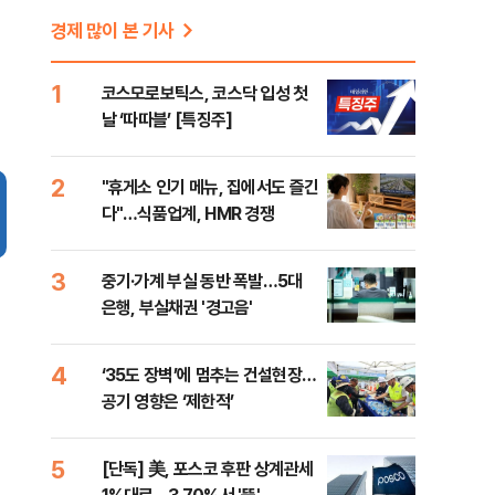
경제 많이 본 기사
1
코스모로보틱스, 코스닥 입성 첫
날 ‘따따블’ [특징주]
2
"휴게소 인기 메뉴, 집에서도 즐긴
다"…식품업계, HMR 경쟁
3
중기·가계 부실 동반 폭발…5대
은행, 부실채권 '경고음'
4
‘35도 장벽’에 멈추는 건설현장…
공기 영향은 ‘제한적’
5
[단독] 美, 포스코 후판 상계관세