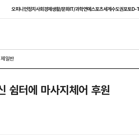
오피니언
정치
사회
경제
생활/문화
IT/과학
연예
스포츠
세계
수도권
포토
D-
경제일반
신 쉼터에 마사지체어 후원