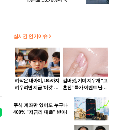
1%대로…3.70%서 '뚝'