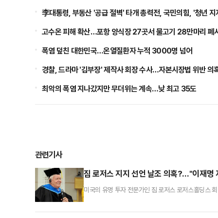
李대통령, 부동산 '공급 절벽' 타개 총력전, 국민의힘, '청년 지
고수온 피해 확산…포항 양식장 27곳서 물고기 28만마리 폐
폭염 덮친 대한민국…온열질환자 누적 3000명 넘어
경찰, 드라마 '김부장' 제작사 회장 수사…자본시장법 위반 의
최악의 폭염 지나갔지만 무더위는 계속…낮 최고 35도
관련기사
짐 로저스 지지 선언 날조 의혹?…"이재명 지
미국의 유명 투자 전문가인 짐 로저스 로저스홀딩스 회장
란이 불붙고 있다.민주당 의원의 주선으로 국회에서 지
복수 매체의 이메일 회신을 통해 "그런 적이 없다"는