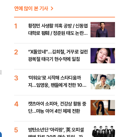
연예 많이 본 기사
1
황정민 사생활 의혹 공방 / 신동엽
대학로 폄훼 / 정준원 태도 논란
등 [주간 대중문화 이슈]
2
“X돌았네”…김희철, 거꾸로 걸린
광복절 태극기 현수막에 일침
지
3
‘미워요’로 시작해 스타디움까
지…임영웅, 팬들에게 전한 10주
년 진심
4
캣츠아이 소피아, 건강상 활동 중
단…마농 이어 4인 체제 전환
5
방탄소년단 ‘아리랑’, 英 오피셜