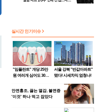
앨범 차트 20주 연속 진입…자체
최장 신기록