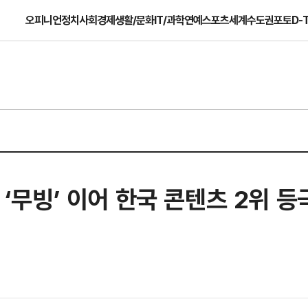
오피니언
정치
사회
경제
생활/문화
IT/과학
연예
스포츠
세계
수도권
포토
D-
 ‘무빙’ 이어 한국 콘텐츠 2위 등