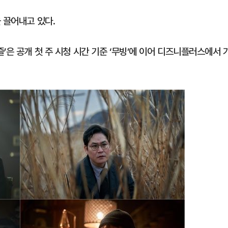
 끌어내고 있다.
’은 공개 첫 주 시청 시간 기준 ‘무빙’에 이어 디즈니플러스에서 
1
“다시 시청으로” 김선태에게 
충주시장의 재치 있는 제안…추
개
2
"출근길에 우연히 복권 샀는데…
원 당첨자 사연은?
3
경찰, 드라마 '김부장' 제작사
자본시장법 위반 의혹
4
김민석, 제주·인천서 정청래 누
누적 결과도 金 선두
5
황희, '폐버스 청년주택' 게시
논란 계속…여당서도 '내로남불