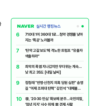
가
실시간 랭킹뉴스
6
전한 40세
710대 1이 360대 1로…청약 경쟁률 낮아
천 2000
지는 ‘특공’ 노려볼까
7
" 1등 5억
‘탄약 고갈 보도’에 격노한 트럼프 “유출자
색출하라”
8
 회장 수사…
최악의 폭염 지나갔지만 무더위는 계속…
낮 최고 35도 [내일 날씨]
9
르고 1위…
정청래 "반명·신천지 의혹 당원 심판" 송영
길 "이제 조희대 탄핵" 김민석 "대체불가
민주당"
10
물 삭제에도
李, '20·30 민심' 확보에 분주…국민의힘,
' 비판
'청년 지지' 사수 위해 李 견제 사활