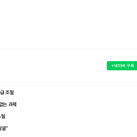
+네이버 구독
완급 조절
 없는 과제
스틸
발굴"