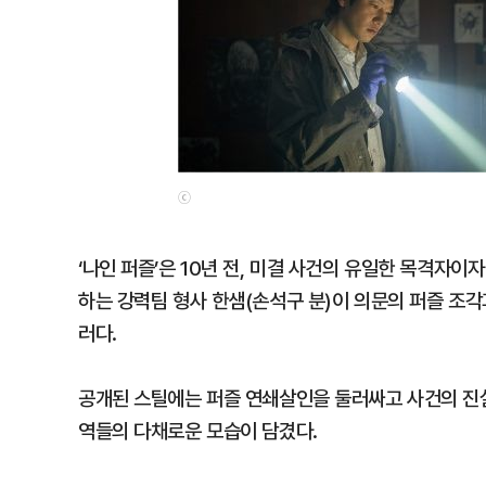
ⓒ
‘나인 퍼즐’은 10년 전, 미결 사건의 유일한 목격자
하는 강력팀 형사 한샘(손석구 분)이 의문의 퍼즐 조
러다.
공개된 스틸에는 퍼즐 연쇄살인을 둘러싸고 사건의 진실
역들의 다채로운 모습이 담겼다.