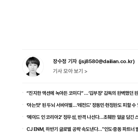
장수정 기자 (jsj8580@dailian.co.kr)
기사 모아 보기 >
“진지한 액션에 녹아든 코미디” …‘김부장’ 감독의 완벽했던 
‘아는맛’ 된 두뇌 서바이벌…‘레전드’ 장동민·현정완도 피할 수
‘메이드 인 코리아2’ 정우성, 반격 나선다…초췌한 얼굴 담긴 
CJ ENM, 하반기 글로벌 공략 속도낸다…"인도·중동 파트너 