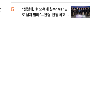
리
5
10
캠
"정청래, 李 모욕에 침묵" vs "금
천안
도 넘지 말라"…친명-친청 최고위
이 
원 후보, 제주서 격돌
사
집
국