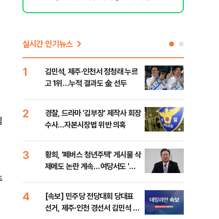
실시간 인기뉴스
1
6
김민석, 제주·인천서 정청래 누르
정청
고 1위…누적 결과도 金 선두
판"
민석
2
7
경찰, 드라마 '김부장' 제작사 회장
李,
심
수사…자본시장법 위반 의혹
국민
李 
3
8
황희, '폐버스 청년주택' 게시물 삭
최악
제에도 논란 계속…여당서도 '내
계속
로남불' 비판
주
4
9
[속보] 민주당 전당대회 당대표
인천
선거, 제주·인천 경선서 김민석 승
대…