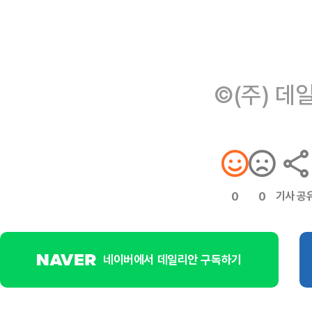
©(주) 데
기사 공
0
0
네이버에서 데일리안 구독하기