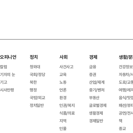
오피니언
정치
사회
경제
생활/문
칼럼
청와대
사건사고
금융
건강정보
기자의 눈
국회/정당
교육
증권
자동차/
기고
북한
노동
산업/재계
도로/교
시사만평
행정
언론
중기/벤처
여행/레
국방/외교
환경
부동산
음식/맛
정치일반
인권/복지
글로벌경제
패션/뷰
식품/의료
생활경제
공연/전
지역
경제일반
책
인물
종교