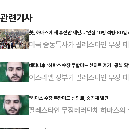
관련기사
美, 하마스에 새 휴전안 제안…"인질 10명 석방·60일 
미국 중동특사가 팔레스타인 무장 테러
일 휴전을 제안했다.로이터통신에 따
지시간) 하마스에 생존 인질 10명을
네타냐후 "하마스 수장 무함마드 신와르 제거" 공식 확
이스라엘 정부가 팔레스타인 무장 
전 첫날, 나머지는 휴전 7일째에 석
의 사망을 공식 확인했다.AP통신에
10명 이외에도 인질 시신 18구를 
는 28일(현지시간) 의회 연설을 통
"하마스 수장 무함마드 신와르, 숨진채 발견"
네타냐후 총리는 이날 인질 가족들과
팔레스타인 무장테러단체 하마스의 
신을 수습했다고 밝혔다. 이스라엘은
안에 동의한 것으로 알려졌다.이에 
로 알려졌다.18일(현지시간) 이스
성이 높다”는 입장을 밝힌 바 있지만
루어지면 받아들이…