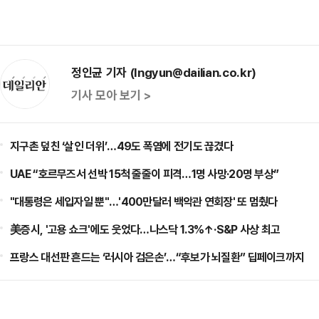
정인균 기자 (Ingyun@dailian.co.kr)
기사 모아 보기 >
지구촌 덮친 ‘살인 더위’…49도 폭염에 전기도 끊겼다
UAE “호르무즈서 선박 15척 줄줄이 피격…1명 사망·20명 부상”
"대통령은 세입자일 뿐"…'400만달러 백악관 연회장' 또 멈췄다
美증시, '고용 쇼크'에도 웃었다…나스닥 1.3%↑·S&P 사상 최고
프랑스 대선판 흔드는 ‘러시아 검은손’…“후보가 뇌질환” 딥페이크까지