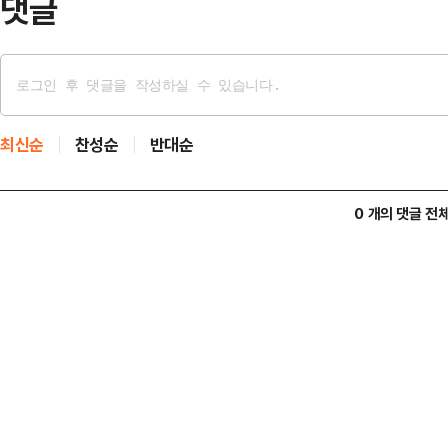
댓글
최신순
찬성순
반대순
0 개의 댓글 전