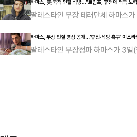
이스라엘군은 지난주 가자지구 남부 
하마스, 美 국적 인질 석방…"트럼프, 휴전에 적극 노
마드는 2023년 10월 7일 이스라엘
팔레스타인 무장 테러단체 하마스가 
다. 이 매체는 “표적 공습으로 무함
수장인 야히야 신와르의 동생이다.네
의 인질 에단 알렉산더(21)를 석
했고 이날 시신 더미가 발견됐다”며
“가자 남부 최대 도…
12일(현지시간) 오후 성명을 통해 
하마스, 부상 인질 영상 공개…'휴전·석방 촉구' 이스라
해 하마스 군사조직 라파여단의 사
팔레스타인 무장정파 하마스가 3일(
을 확보했다”며 “그는 팔레스타인 
다”고 보도했다.이스라엘군은 지난 
이스라엘 남성 인질 영상을 공개했
하고 있다”고 전했다. 하마스 또한 
된 하마스 지휘 통제시설을 공습했…
이스라엘 등을 인용해 4일 보도했다
을 통해 알렉산더를 석방했다”고 말
약 4분 분량의 이 영상에 나온 머리와
나 13일 석방할 것이라며 “그는 곧
10월 7일 하마스의 기습 공격 때 
해야 한다”고 밝힌 …
이라고 신문은 전했다.헤르킨은 영상에
브리어로 러시아 억양을 섞어가며 
하는 말을 했다.그…