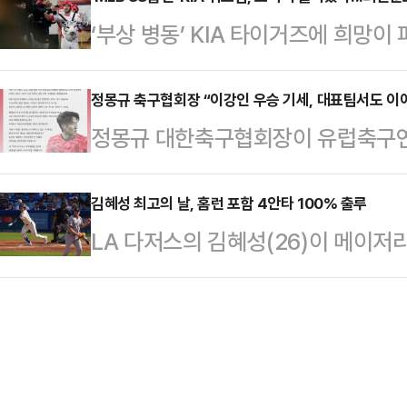
뱅크 KBO리그’ 두산 베어스와의 홈경
투 와이어 우승을 차지했다. 최종 스
‘부상 병동’ KIA 타이거즈에 희망
리는 2008년 히어로즈 구단 창단 후
우승 상금 1억 8000만원을 거머쥐며
KIA는 1일 수원KT위즈파크에서 시작
27일 이후 35일 만에 연승에 성공
KT전 선발 라인업을 발표했다.가장 
정몽규 축구협회장 “이강인 우승 기세, 대표팀서도 이
써 시즌 전적 16승 1무 44패를 기
정몽규 대한축구협회장이 유럽축구연
이저리그(MLB) 통산 88홈런에 빛
한 자릿수(9.5경기) 이내로 좁혔다
을 안은 이강인(PSG)을 축하했다.정
타자(3루수)로 복귀한다.지난달 11
계정을 통해 "PSG의 2024-25
김혜성 최고의 날, 홈런 포함 4안타 100% 출루
에 1군을 떠났던 위즈덤은 약 3주 
LA 다저스의 김혜성(26)이 메이저
다. 이번 시즌 프랑스 프로축구 리그
수 있을 정도의 부상으로 여겼는데 회
성은 1일(한국시간) 다저 스타디움에
럽 최고의 대회인 UCL까지 석권하며
와의 홈경기에 9번 유격수로 선발 출전
럽 무대 '트레블'을 달성했다"라고 
2타점 2득점을 기록했다.커리어 최고
드를 밟진 못했지만, 우리는 알고 있
서 볼넷으로 출루한 김혜성은 2회 두
과 밖의 …