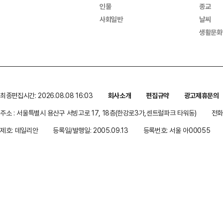
인물
종교
사회일반
날씨
생활문화
최종편집시간: 2026.08.08 16:03
회사소개
편집규약
광고제휴문의
주소 : 서울특별시 용산구 서빙고로 17, 18층(한강로3가,센트럴파크 타워동)
전화 
제호: 데일리안
등록일/발행일: 2005.09.13
등록번호: 서울 아00055