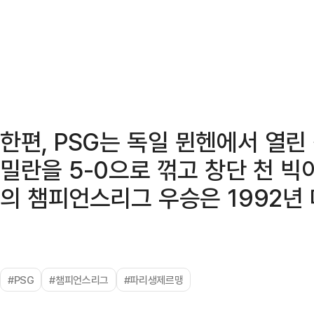
한편, PSG는 독일 뮌헨에서 열
밀란을 5-0으로 꺾고 창단 천 빅
의 챔피언스리그 우승은 1992년 
#PSG
#챔피언스리그
#파리생제르맹