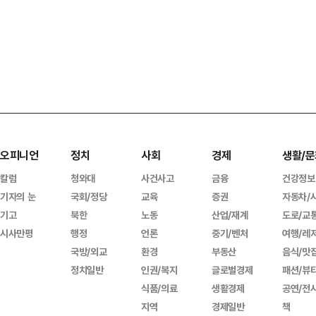
오피니언
정치
사회
경제
생활/문
칼럼
청와대
사건사고
금융
건강정보
기자의 눈
국회/정당
교육
증권
자동차/
기고
북한
노동
산업/재계
도로/교
시사만평
행정
언론
중기/벤처
여행/레
국방/외교
환경
부동산
음식/맛
정치일반
인권/복지
글로벌경제
패션/뷰
식품/의료
생활경제
공연/전
지역
경제일반
책