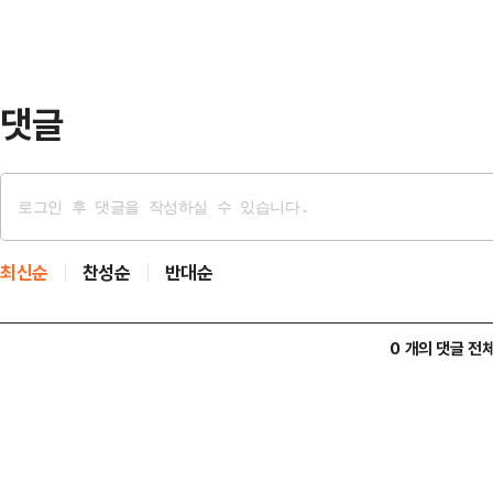
8-0으로 앞선 2사 2루에서 타석에
렌트 헤드릭을 상대로 8구째까지 가
트…
댓글
최신순
찬성순
반대순
0 개의 댓글 전