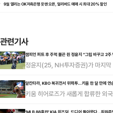
9월 열리는 OK저축은행 읏맨 오픈, 얼리버드 예매 시 최대 20% 할인
관련기사
챔피언 퍼트 후 주먹 불끈 쥔 정윤지 “그립 바꾸고 2주
정윤지(25, NH투자증권)가 마지막
우승을 차지했다.정윤지는 1일 경기
(파72)에서 열린 2025 한국여자프
알칸타라, KBO 복귀전서 위력투…키움 한 달 만에 연
키움 히어로즈가 새롭게 합류한 외국
MBN 여자오픈’ 최종 라운드서 2언
연승에 성공했다.키움은 1일 서울 고
터 선두로 치고 나섰던 정윤지는 3일
‘MLB 88홈런’ KIA 위즈덤, 드디어 돌아왔다...최원