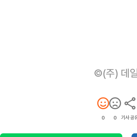
©(주) 데
기사 공
0
0