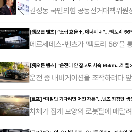
권성동 국민의힘 공동선거대책위원장
겨냥해 "이준석 후보는 사과했어도 
제명하고, 유시민 씨는 설난영 여사
[獨오른 벤츠] “조립 효율↑, 에너지↓”…‘팩토리 56
메르세데스-벤츠가 ‘팩토리 56’을
받을 수 있는 것이냐"고 꼬집었다.
효율성과 지속가능성을 모두 구현한 
서 "역시나 이재명 후보는 유시민 전
서 다양한 차종을 조립하고 에너지 
[獨오른 벤츠] “운전대 안 잡고도 시속 95km…레벨 
이며 두둔하기 바쁜 모양새"라며 이
운전 중 내비게이션을 조작하려다 앞
까지 함께 실현하고 있다.독일 진델핑
대선 후보는 최근 논란이 된 유시민
밟은 적이 있는가. 혹은 출근길 정
만 유로가 투입된 메르세데스-벤츠의
대한 발언과 관련해 "본인(유시…
클랙슨 세례를 받은 경험은? 운전자는
[르포] “며칠만 기다리면 어떤 차든”…벤츠 최첨단 생
소중립을 목표로 설계됐으며, 혼류 생
차체가 집게 모양의 로봇팔에 매달려
로에서 ‘전방주시’는 선택이 아니라
있는 것이 특징이다.팩토리 56은 S
량은 일정 각도로 기울어진 채 부식
이 당연한 ‘의무’를 기술로 무너뜨리고
며, 내연기관차부…