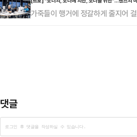
업자는 고개를 숙이지 않는다. 서서 
[르포] “오너의, 오너에 의한, 오너를 위한”…벤츠의
어낸 것이다. 운전 중 신문을 읽고 
가죽들이 행거에 정갈하게 줄지어 걸
반로봇(AGV)이 실어 나른다. 로봇
시간. 더 이상 상상 속 이야기가 아니
분류된 가죽 샘플이 배열돼 있어 손으
품을 공급한다. 그 위로는 또 다른 
라…
다. 그 앞 작업대에서는 장인들이 초
정으로 옮긴다.지난달 28일(현지시
살핀다. 미세한 흠집이 있는 부분은
스-벤츠 생산공장. 1915년 활주로로
한다. 재봉틀이 일정한 리듬으로 돌
터 자동차 엔…
명품 의류 브랜드의 수작업 공방 같다
일 진델핑겐 ‘마누팍투어(MANUFA
스-벤츠가 …
댓글