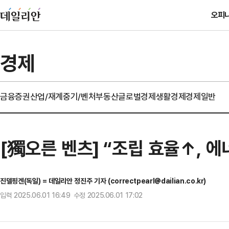
오피
경제
금융
증권
산업/재계
중기/벤처
부동산
글로벌경제
생활경제
경제일반
[獨오른 벤츠] “조립 효율↑, 에
진델핑겐(독일) = 데일리안 정진주 기자 (correctpearl@dailian.co.kr)
입력 2025.06.01 16:49 수정 2025.06.01 17:02