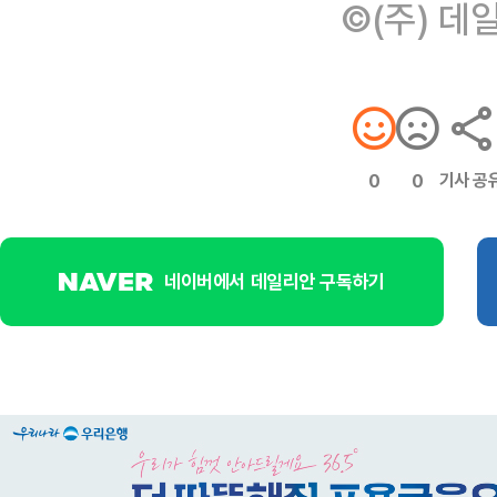
©(주) 데
기사 공
0
0
네이버에서 데일리안 구독하기