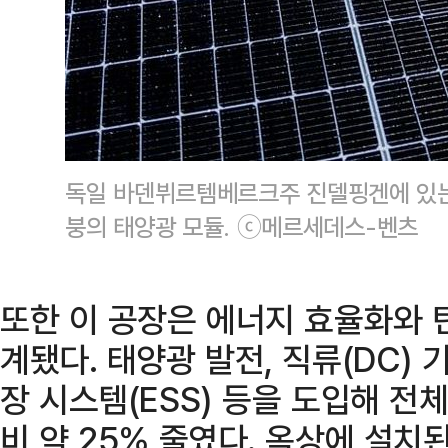
독일 바덴뷔르템베르크주 진델핑겐에 있는
붕의 태양광 모듈. ⓒ메르세데스-벤츠
또한 이 공장은 에너지 효율화와 
계됐다. 태양광 발전, 직류(DC) 
장 시스템(ESS) 등을 도입해 전
비 약 25% 줄였다. 옥상에 설치