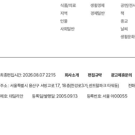
식품/의료
생활경제
공연/전
지역
경제일반
책
인물
종교
사회일반
날씨
생활문화
최종편집시간: 2026.08.07 22:15
회사소개
편집규약
광고제휴문의
주소 : 서울특별시 용산구 서빙고로 17, 18층(한강로3가,센트럴파크 타워동)
전화 
제호: 데일리안
등록일/발행일: 2005.09.13
등록번호: 서울 아00055