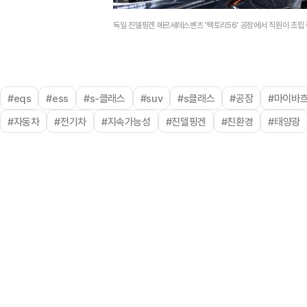
독일 진델핑겐 메르세데스벤츠 '팩토리56' 공장에서 직원이 조립
#eqs
#ess
#s-클래스
#suv
#s클래스
#공장
#마이바
#자동차
#전기차
#지속가능성
#진델핑겐
#친환경
#태양광