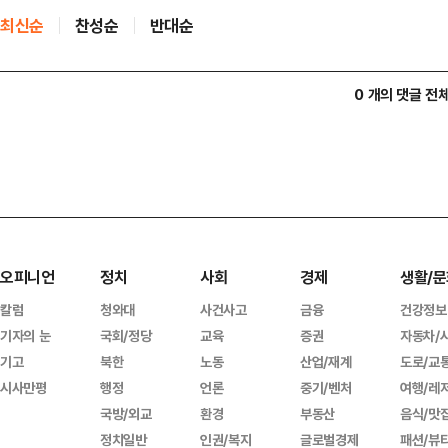
최신순
찬성순
반대순
0 개의 댓글 전
오피니언
정치
사회
경제
생활/문
칼럼
청와대
사건사고
금융
건강정보
기자의 눈
국회/정당
교육
증권
자동차/
기고
북한
노동
산업/재계
도로/교
시사만평
행정
언론
중기/벤처
여행/레
국방/외교
환경
부동산
음식/맛
정치일반
인권/복지
글로벌경제
패션/뷰