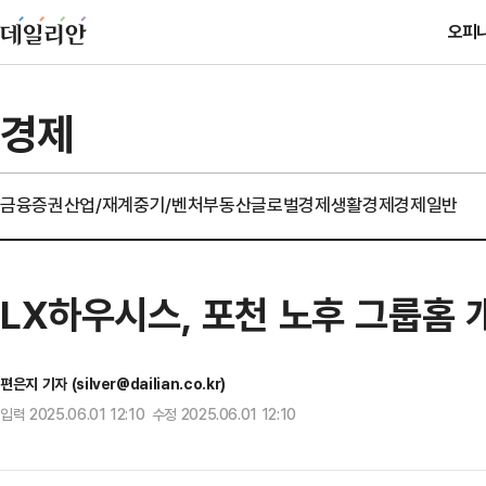
오피
경제
금융
증권
산업/재계
중기/벤처
부동산
글로벌경제
생활경제
경제일반
LX하우시스, 포천 노후 그룹홈 
편은지 기자 (silver@dailian.co.kr)
입력 2025.06.01 12:10 수정 2025.06.01 12:10