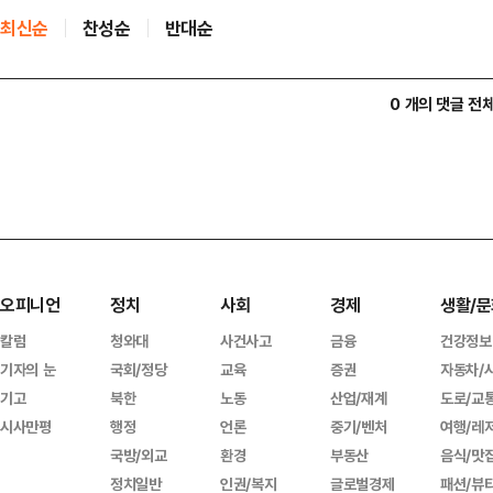
최신순
찬성순
반대순
0 개의 댓글 전
오피니언
정치
사회
경제
생활/문
칼럼
청와대
사건사고
금융
건강정보
기자의 눈
국회/정당
교육
증권
자동차/
기고
북한
노동
산업/재계
도로/교
시사만평
행정
언론
중기/벤처
여행/레
국방/외교
환경
부동산
음식/맛
정치일반
인권/복지
글로벌경제
패션/뷰