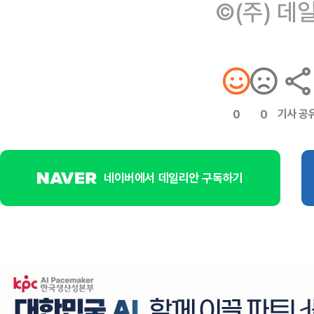
©(주) 데
기사 공
0
0
네이버에서 데일리안 구독하기