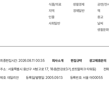
식품/의료
생활경제
공연/전
지역
경제일반
책
인물
종교
사회일반
날씨
생활문화
최종편집시간: 2026.08.11 00:35
회사소개
편집규약
광고제휴문의
주소 : 서울특별시 용산구 서빙고로 17, 18층(한강로3가,센트럴파크 타워동)
전화 
제호: 데일리안
등록일/발행일: 2005.09.13
등록번호: 서울 아00055