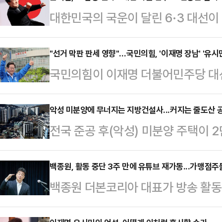
대한민국의 국운이 달린 6·3 대선이 
비상계엄 발령으로 파면당해 이번 대
사랑제일교회 목사가 주도하는 집회
"선거 막판 판세 영향"…국민의힘, '이재명 장남' '유시
국민의힘이 이재명 더불어민주당 대
힘 대선 후보 지지 호소 메시지를 
과 유시민 전 노무현재단 이사장의 설
기를 잡아 공세에 나섰다.윤석열 전 
흔들 '막판 변수'로 보고 여론전에 
악성 미분양에 무너지는 지방건설사...커지는 줄도산 
광훈 목사 주도로 열린 대한민국바
전국 준공 후(악성) 미분양 주택이 2
후보 아들의 도박자금 출처를 끝까지
호 전 여의도연구원 상근부원장을 통
최대치를 찍었다. 정부의 미분양 대
보와 배우자 김혜경 여사를 조세포탈
전 부원장이 대독한 메시…
는 미분양 물량이 한계를 넘어섰다는
백종원, 활동 중단 3주 만에 유튜브 재가동...가맹점주
한 화력 극대화는 막판 지지층 결집
백종원 더본코리아 대표가 방송 활동 
선 정국까지 겹쳐 부동산 시장이 관
로 풀이된다.국민의힘은 대선을 사흘
튜브 채널에 새 영상을 공개했다.1
도산 공포가 커지고 있다.1일 국토교
호 씨를 둘러싼 음담패설 …