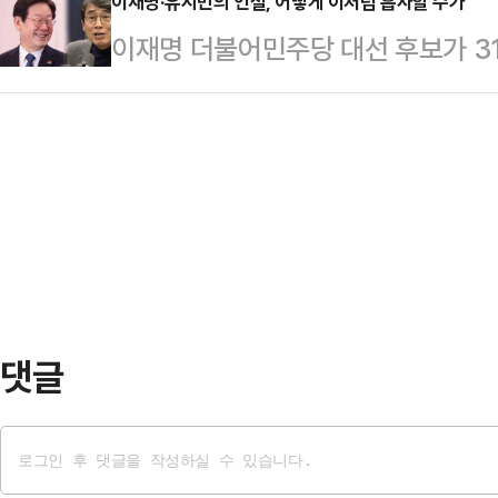
백종원의 유튜브 채널에는 연속으로
이재명·유시민의 언설, 어떻게 이처럼 흡사할 수가
지난 4월말 전국 악성 미분양 주택은 
이재명 더불어민주당 대선 후보가 31
가맹점주들이 등장하는 영상이 업로
6453가구) 이후 11년 9개월 만에
민 씨의 28일 발언에 대해 ‘부적절
역전우동, 롤링파스타, 홍콩반점, 
5.2…
대선후보 부인에 대해 유 씨가 “제정
출연해 본인의 매장을 직접 소개하고
‘부적절한 발언이었다’라고 하면 될
상에 출연한 점주의 매장 주소를 기
진다”고 빙빙 돌려 말했다. 이게 한
있음을 인증했다.아울러 "본 영…
언제나 뒷문을 열어두는 것이다. 일
책잡힐 테니까 두리뭉술하게 ‘부적절’
리는 게 이…
댓글