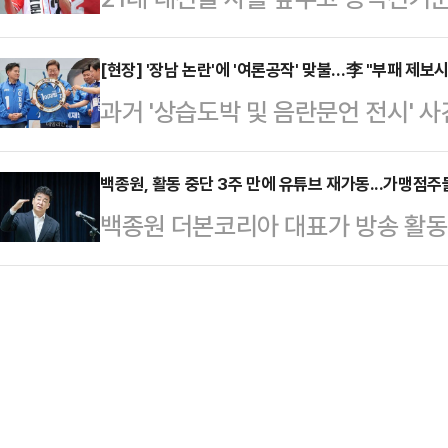
후보 아들의 도박자금 출처를 끝까지
호 전 여의도연구원 상근부원장을 통
'90시간 논스톱 외박 유세'에 나선
보와 배우자 김혜경 여사를 조세포탈
전 부원장이 대독한 메시…
상북도의 동해안 라인을 돌면서 지지
[현장] '장남 논란'에 '여론공작' 맞불…李 "부패 제보
한 화력 극대화는 막판 지지층 결집
과거 '상습도박 및 음란문언 전시' 
불어민주당 후보와 자신과의 차별점을
로 풀이된다.국민의힘은 대선을 사흘
대선 막판 곤욕을 치르고 있는 이재
점을 거듭 강조했다.대선이 말 그대로
호 씨를 둘러싼 음담패설 …
성향 단체가 댓글팀을 꾸려 여론공작
백종원, 활동 중단 3주 만에 유튜브 재가동...가맹점주
'꼿꼿 문수'의 태도와 언사로 무장하
백종원 더본코리아 대표가 방송 활동 
히 지지자들을 향해 "제보하면 5억
이유를 설명하며 강원도민과 경북도
튜브 채널에 새 영상을 공개했다.1
각 중"이라고 했다.이준석 개혁신당
꼭 대통령이 돼…
백종원의 유튜브 채널에는 연속으로
장남의 '젓가락 발언' 논란이 대선 막
가맹점주들이 등장하는 영상이 업로
들어 경쟁 후보를 향한 파상공세로 
역전우동, 롤링파스타, 홍콩반점, 
온다.이재명…
출연해 본인의 매장을 직접 소개하고