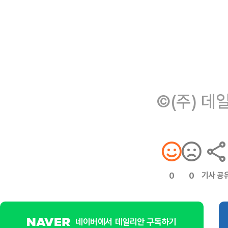
©(주) 데
기사 공
0
0
네이버에서 데일리안 구독하기