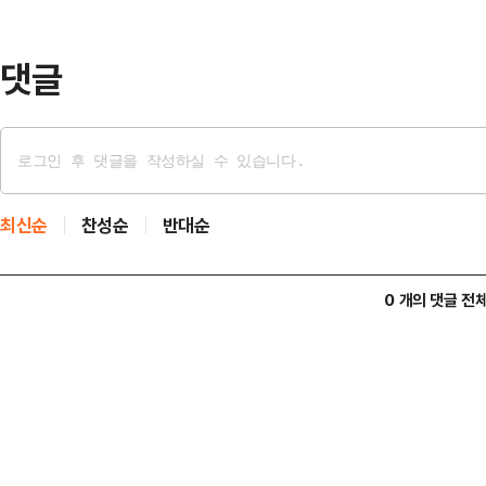
상에 출연한 점주의 매장 주소를 기
있음을 인증했다.아울러 "본 영…
댓글
최신순
찬성순
반대순
0 개의 댓글 전