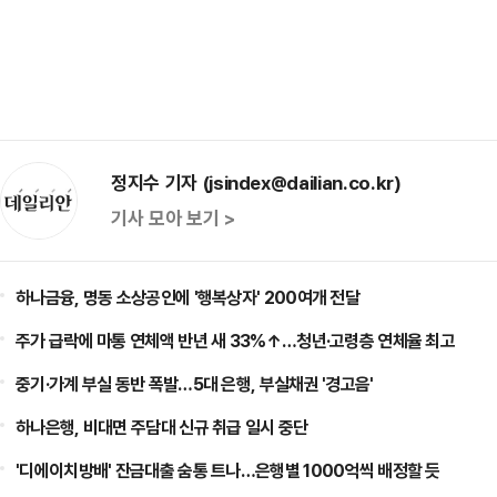
정지수 기자 (jsindex@dailian.co.kr)
기사 모아 보기 >
하나금융, 명동 소상공인에 '행복상자' 200여개 전달
주가 급락에 마통 연체액 반년 새 33%↑…청년·고령층 연체율 최고
중기·가계 부실 동반 폭발…5대 은행, 부실채권 '경고음'
하나은행, 비대면 주담대 신규 취급 일시 중단
'디에이치방배' 잔금대출 숨통 트나…은행별 1000억씩 배정할 듯