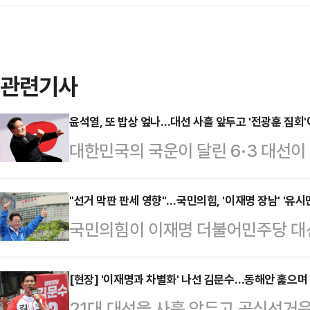
관련기사
윤석열, 또 밥상 엎나…대선 사흘 앞두고 '전광훈 집회
대한민국의 국운이 달린 6·3 대선이 
비상계엄 발령으로 파면당해 이번 대
사랑제일교회 목사가 주도하는 집회
"선거 막판 판세 영향"…국민의힘, '이재명 장남' '유시
국민의힘이 이재명 더불어민주당 대
힘 대선 후보 지지 호소 메시지를 
과 유시민 전 노무현재단 이사장의 설
기를 잡아 공세에 나섰다.윤석열 전 
흔들 '막판 변수'로 보고 여론전에 
[현장] '이재명과 차별화' 나선 김문수…동해안 훑으며
광훈 목사 주도로 열린 대한민국바
21대 대선을 사흘 앞두고 공식선거