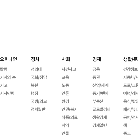
오피니언
정치
사회
경제
생활/문
칼럼
청와대
사건사고
금융
건강정보
기자의 눈
국회/정당
교육
증권
자동차/
기고
북한
노동
산업/재계
도로/교
시사만평
행정
언론
중기/벤처
여행/레
국방/외교
환경
부동산
음식/맛
정치일반
인권/복지
글로벌경제
패션/뷰
식품/의료
생활경제
공연/전
지역
경제일반
책
인물
종교