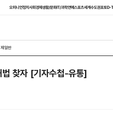
오피니언
정치
사회
경제
생활/문화
IT/과학
연예
스포츠
세계
수도권
포토
D-
경제일반
해법 찾자 [기자수첩-유통]