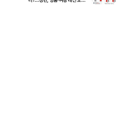
터?…청년, 명품·여행 대신 노후
준비 [Now 2.30]