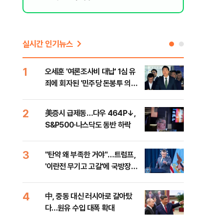
실시간 인기뉴스
1
6
오세훈 '여론조사비 대납' 1심 유
형소
죄에 회자된 '민주당 돈봉투 의
다…
혹'…왜?
2
7
美증시 급제동…다우 464P↓,
[단
S&P500·나스닥도 동반 하락
희룡
증거
3
8
"탄약 왜 부족한 거야"…트럼프,
美 
'이란전 무기고 고갈'에 국방장관
'출
질책
4
9
中, 중동 대신 러시아로 갈아탔
"오
다…원유 수입 대폭 확대
과정