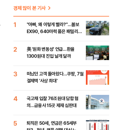
경제 많이 본 기사
1
"아빠, 왜 이렇게 빨라?"…볼보
만
EX90, 640마력 품은 패밀리카
[시승기]
2
美 '원화 변동성' 언급…환율
1300원대 진입 날개 달까
3
떠났던 고객 돌아왔다…쿠팡, 7월
결제액 '사상 최대'
4
국고채 입찰 76조원대 담합 혐
의…금융사 15곳 제재 심판대
5
퇴직은 50세, 연금은 65세부