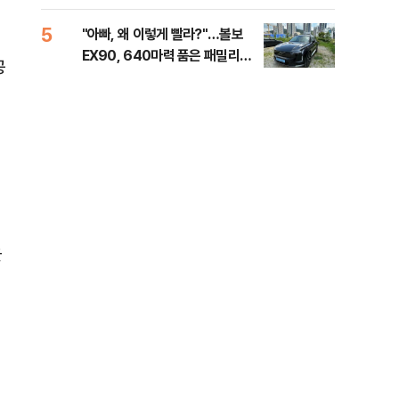
세제
5
10
"아빠, 왜 이렇게 빨라?"…볼보
병력
EX90, 640마력 품은 패밀리카
60
공
[시승기]
40
을