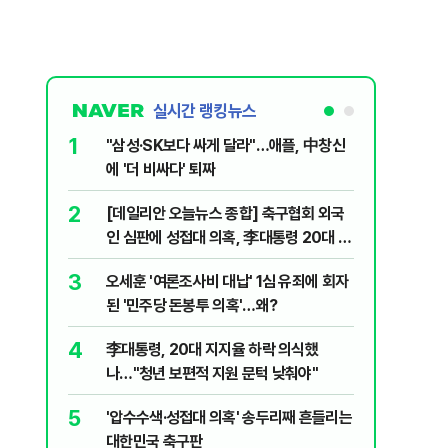
실시간 랭킹뉴스
1
6
"삼성·SK보다 싸게 달라"…애플, 中창신
2030은
에 '더 비싸다' 퇴짜
줄 알았나
리 헬스]
2
7
[데일리안 오늘뉴스 종합] 축구협회 외국
"캐리비
인 심판에 성접대 의혹, 李대통령 20대 지
다 달아나
지율 하락 의식했나, 삼전닉스 올인은 금
3
8
오세훈 '여론조사비 대납' 1심 유죄에 회자
"약만으론
물, SK하이닉스 프리마켓 시초가 논란 재
된 '민주당 돈봉투 의혹'…왜?
과학자의 
점화, 김민석 "과반 승리 가능성 99%" 등
4
9
李대통령, 20대 지지율 하락 의식했
레버리지 
나…"청년 보편적 지원 문턱 낮춰야"
지수로 
5
10
'압수수색·성접대 의혹' 송두리째 흔들리는
지진에 
대한민국 축구판
日 여성..