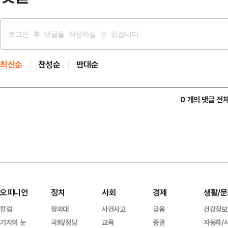
최신순
찬성순
반대순
0 개의 댓글 전
오피니언
정치
사회
경제
생활/문
칼럼
청와대
사건사고
금융
건강정보
기자의 눈
국회/정당
교육
증권
자동차/