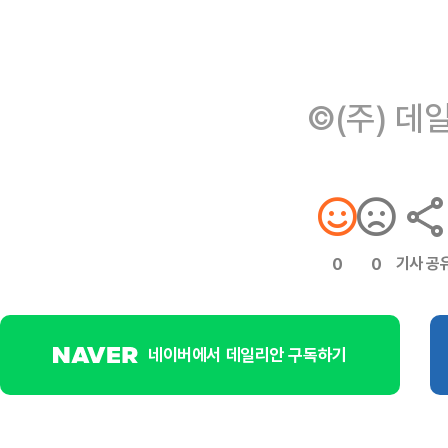
©(주) 데
기사 공
0
0
네이버에서 데일리안 구독하기