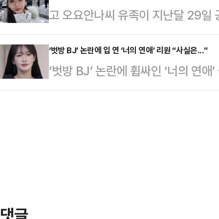
고 오요안나씨 유족이 지난달 29일
정에서 열리는 선고는 TV와 대법원 
가기는 어렵다. 일부 비명계 인사들
권’을 남용한 그야말로 ‘갑을 계약서’
보는 법정에 출석하지 않는다. 대법
있는 열쇠가 부족하…
안나씨’에 대한 안전 배려의 의무를 다
‘벗방 BJ’ 논란에 입 연 ‘너의 연애’ 리원 “사실은...”
민주당 측도 이 후보가 출석하지 않을
‘벗방 BJ’ 논란에 휩싸인 ‘너의 연
대한 보호의무를 다하여야 한다”고 
선후보 신분으로 방송에 출연해 고(
리원은 자신의 소셜미디어(SNS)에 “
국의 기상재난파트는 뉴스투데이 날씨
장을 모른…
년, 2021년 11월부터 2022년 3
살인적인 방송스케줄을 강행하고 있었
지 약 7개월, 총 3년간 사적인 콘텐
바뀌는데도 지각을 하면 재계약을 하
활동을 인정했다.이어 “방송 활동 중
단위로 계약을 쪼…
만남은 스킨십 없이 건전한 식사자리
개인 사정과는 상관없이 이러한 과거
댓글