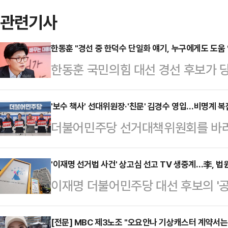
관련기사
한동훈 "경선 중 한덕수 단일화 얘기, 누구에게도 도움 
한동훈 국민의힘 대선 경선 후보가 
행 국무총리와의 단일화론에 대해 "
사람과의 단일화까지 구체적으로 얘기
'보수 책사' 선대위원장·'친문' 김경수 영입…비명계 복잡
더불어민주당 선거대책위원회를 바라
"경선 진행 과정에서 얘기가 나오는
파와 정치적 배경을 가리지 않고 인력
말했다.한동훈 후보는 30일 CBS라
장'에 초점을 두고 선대위를 구성했다
'이재명 선거법 사건' 상고심 선고 TV 생중계…李, 법
구와도 대화할 것이고 누구와도 힘을 
이재명 더불어민주당 대선 후보의 '공
환경부 장관과 노무현 정부 초대 법무
국은 보수의 중심에서 당원과 국민이 
고심 선고가 TV로 생중계된다.30일
머드급 공동총괄선대위원장'이 구성
으로 논의해 나갈 …
사건 상고심의 TV 생중계를 허가했다
[전문] MBC 제3노조 "오요안나 기상캐스터 계약서는 
'당내 통합'이다. 과거 사례가 증명