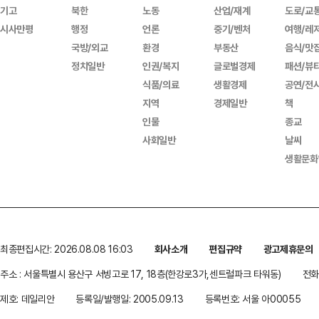
기고
북한
노동
산업/재계
도로/교
시사만평
행정
언론
중기/벤처
여행/레
국방/외교
환경
부동산
음식/맛
정치일반
인권/복지
글로벌경제
패션/뷰
식품/의료
생활경제
공연/전
지역
경제일반
책
인물
종교
사회일반
날씨
생활문화
최종편집시간: 2026.08.08 16:03
회사소개
편집규약
광고제휴문의
주소 : 서울특별시 용산구 서빙고로 17, 18층(한강로3가,센트럴파크 타워동)
전화 
제호: 데일리안
등록일/발행일: 2005.09.13
등록번호: 서울 아00055