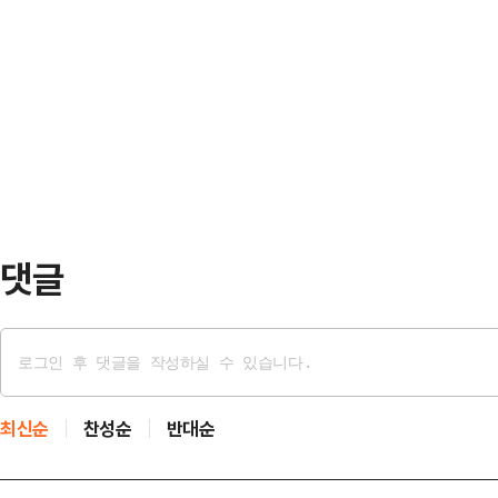
덕수 대통령 권한대행과의 연대 가능
민주당 측도 이 후보가 출석하지 않을
으로 배신하는 짓"이라며 견제에 나섰
선후보 신분으로 방송에 출연해 고(
집을 낼 표 분산을 우려하고 있다는
장을 모른…
29일 이낙연 상임고문의 대선 출마와
다. 진성준 민주당 정책위의장은 이
보를 지켜봐야겠지…
댓글
최신순
찬성순
반대순