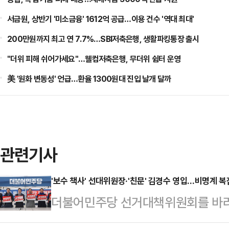
서금원, 상반기 '미소금융' 1612억 공급…이용 건수 '역대 최대'
200만원까지 최고 연 7.7%…SBI저축은행, 생활파킹통장 출시
"더위 피해 쉬어가세요"…웰컴저축은행, 무더위 쉼터 운영
美 '원화 변동성' 언급…환율 1300원대 진입 날개 달까
관련기사
'보수 책사' 선대위원장·'친문' 김경수 영입…비명계 복잡
더불어민주당 선거대책위원회를 바라
파와 정치적 배경을 가리지 않고 인력