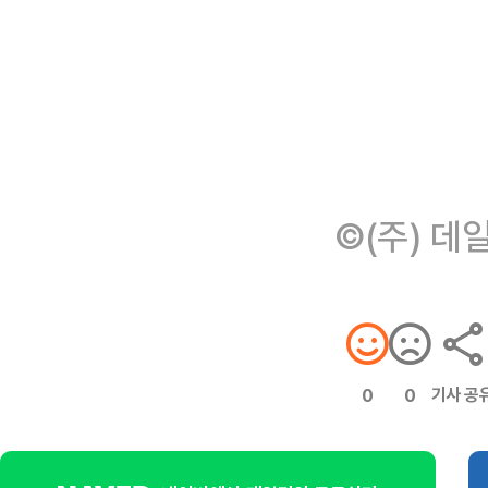
©(주) 데
기사 공
0
0