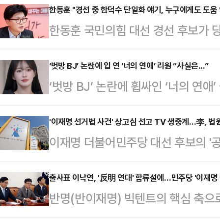
장'에 초점을 두고 선대위를 구성했다
한동훈 "경선 중 한덕수 단일화 얘기, 누구에게도 도움 
한동훈 국민의힘 대선 경선 후보가 
환경부 장관과 노무현 정부 초대 법무
행 국무총리와의 단일화론에 대해 "
머드급 공동총괄선대위원장'이 구성
사람과의 단일화까지 구체적으로 얘기
‘벗방 BJ’ 논란에 입 연 ‘너의 연애’ 리원 “사실은...”
'당내 통합'이다. 과거 사례가 증명
‘벗방 BJ’ 논란에 휩싸인 ‘너의 연
"경선 진행 과정에서 얘기가 나오는
가기는 어렵다. 일부 비명계 인사들
리원은 자신의 소셜미디어(SNS)에 “
말했다.한동훈 후보는 30일 CBS라
있는 열쇠가 부족하…
년, 2021년 11월부터 2022년 3
'이재명 선거법 사건' 상고심 선고 TV 생중계…李, 법
구와도 대화할 것이고 누구와도 힘을 
이재명 더불어민주당 대선 후보의 '공
지 약 7개월, 총 3년간 사적인 콘텐
국은 보수의 중심에서 당원과 국민이 
고심 선고가 TV로 생중계된다.30일
활동을 인정했다.이어 “방송 활동 중
으로 논의해 나갈 …
사건 상고심의 TV 생중계를 허가했다
출사표 이낙연, '反明 연대' 합류설에…민주당 '이재명 
만남은 스킨십 없이 건전한 식사자리
반명(반이재명) 빅텐트의 핵심 축으
정에서 열리는 선고는 TV와 대법원 
개인 사정과는 상관없이 이러한 과거
이 6·3 조기 대선 출마를 공식화했다
보는 법정에 출석하지 않는다. 대법