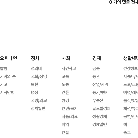
0 개의 댓글 전
오피니언
정치
사회
경제
생활/문
칼럼
청와대
사건사고
금융
건강정보
기자의 눈
국회/정당
교육
증권
자동차/
기고
북한
노동
산업/재계
도로/교
시사만평
행정
언론
중기/벤처
여행/레
국방/외교
환경
부동산
음식/맛
정치일반
인권/복지
글로벌경제
패션/뷰
식품/의료
생활경제
공연/전
지역
경제일반
책
인물
종교