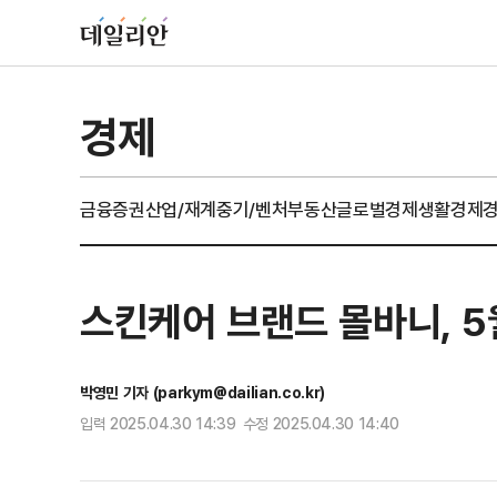
경제
금융
증권
산업/재계
중기/벤처
부동산
글로벌경제
생활경제
스킨케어 브랜드 몰바니, 5월
박영민 기자 (parkym@dailian.co.kr)
입력 2025.04.30 14:39 수정 2025.04.30 14:40