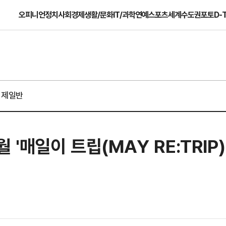
오피니언
정치
사회
경제
생활/문화
IT/과학
연예
스포츠
세계
수도권
포토
D-
경제일반
 '매일이 트립(MAY RE:TRIP