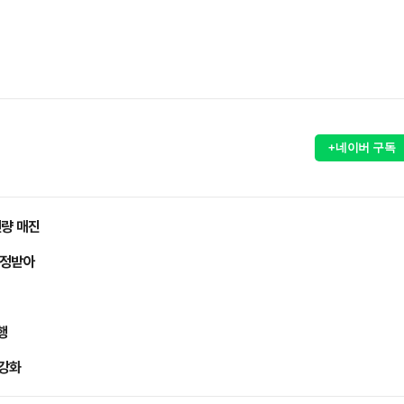
+네이버 구독
전량 매진
인정받아
행
 강화