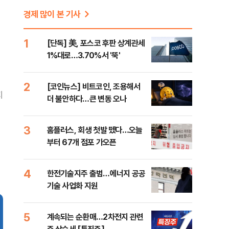
경제 많이 본 기사
1
[단독] 美, 포스코 후판 상계관세
1%대로…3.70%서 '뚝'
2
[코인뉴스] 비트코인, 조용해서
지
더 불안하다…큰 변동 오나
3
홈플러스, 회생 첫발 뗐다…오늘
부터 67개 점포 가오픈
4
한전기술지주 출범…에너지 공공
기술 사업화 지원
5
계속되는 순환매…2차전지 관련