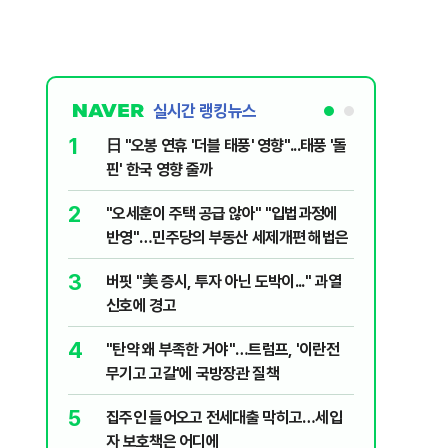
실시간 랭킹뉴스
1
6
日 "오봉 연휴 '더블 태풍' 영향"...태풍 '돌
[단독] 
핀' 한국 영향 줄까
로…3.70
2
7
"오세훈이 주택 공급 않아" "입법과정에
[코인뉴스
반영"…민주당의 부동산 세제개편 해법은
다…큰 변
3
8
버핏 "美 증시, 투자 아닌 도박이..." 과열
與김승원,
신호에 경고
"내용 다
4
9
"탄약 왜 부족한 거야"…트럼프, '이란전
“월급만으
무기고 고갈'에 국방장관 질책
탄 청년들 
5
10
집주인 들어오고 전세대출 막히고…세입
근거는 '
자 보호책은 어디에
부수, 공