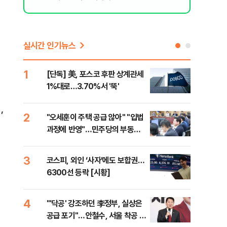
실시간 인기뉴스
1
6
[단독] 美, 포스코 후판 상계관세
[르
1%대로…3.70%서 '뚝'
비…
’
2
7
"오세훈이 주택 공급 않아" "입법
네이
과정에 반영"…민주당의 부동산
외연
세제개편 해법은
출(
3
8
코스피, 외인 ‘사자’에도 보합권…
[속
6300선 등락 [시황]
감사
4
9
"'닥공' 강조하던 李정부, 실상은
민주
공급 포기"…안철수, 서울 착공 실
공…