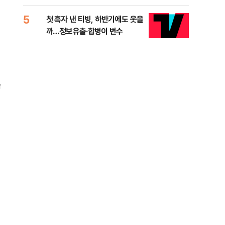
적 미달 비판
5
10
첫 흑자 낸 티빙, 하반기에도 웃을
[코
까…정보유출·합병이 변수
더 
복