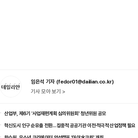
임은석 기자 (fedor01@dailian.co.kr)
기사 모아 보기 >
산업부, 제6기 '사업재편계획 심의위원회' 청년위원 공모
혁신도시 인구 순유출 전환…집중적 공공기관 이전·적극적 산업정책 필요
한수원, 유소년 크리에이터 양성캠프 '아이水크림' 개최