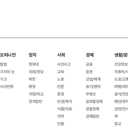
오피니언
정치
사회
경제
생활/문
칼럼
청와대
사건사고
금융
건강정보
기자의 눈
국회/정당
교육
증권
자동차/
기고
북한
노동
산업/재계
도로/교
시사만평
행정
언론
중기/벤처
여행/레
국방/외교
환경
부동산
음식/맛
정치일반
인권/복지
글로벌경제
패션/뷰
식품/의료
생활경제
공연/전
지역
경제일반
책
인물
종교