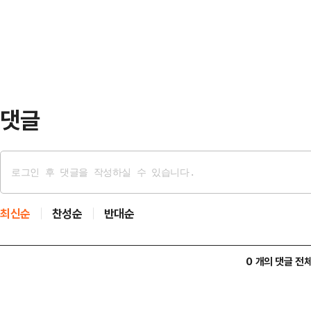
한동훈 후보의 '국민먼저캠프'에서도
보를 지켜봐야겠지…
역할이 남은 3차 경선에서도 큰 영
의힘 대선 후보 경선 선거관리위원회
예비경선 결과를…
댓글
최신순
찬성순
반대순
0 개의 댓글 전