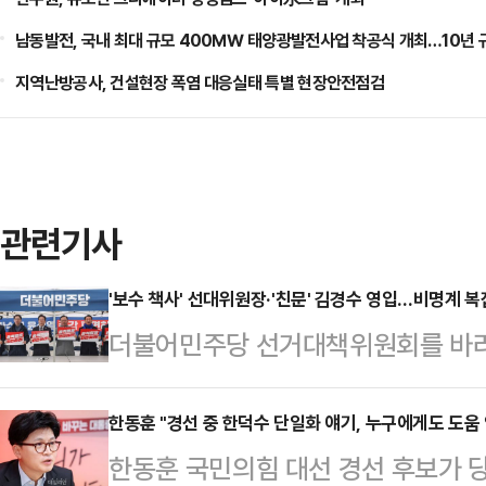
남동발전, 국내 최대 규모 400㎿ 태양광발전사업 착공식 개최…10년 
지역난방공사, 건설현장 폭염 대응실태 특별 현장안전점검
관련기사
'보수 책사' 선대위원장·'친문' 김경수 영입…비명계 복잡
더불어민주당 선거대책위원회를 바라
파와 정치적 배경을 가리지 않고 인력
장'에 초점을 두고 선대위를 구성했다
한동훈 "경선 중 한덕수 단일화 얘기, 누구에게도 도움 
한동훈 국민의힘 대선 경선 후보가 
환경부 장관과 노무현 정부 초대 법무