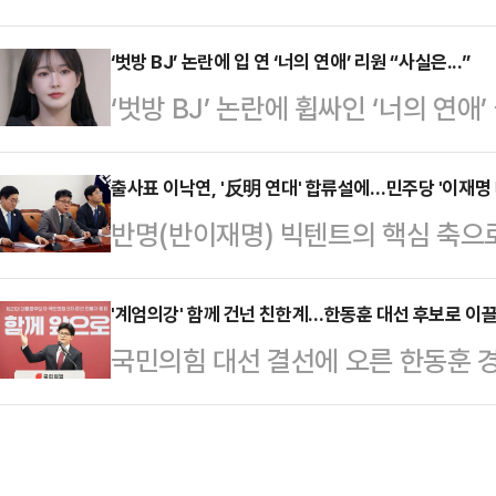
행 국무총리와의 단일화론에 대해 "
머드급 공동총괄선대위원장'이 구성
사람과의 단일화까지 구체적으로 얘기
‘벗방 BJ’ 논란에 입 연 ‘너의 연애’ 리원 “사실은...”
'당내 통합'이다. 과거 사례가 증명
‘벗방 BJ’ 논란에 휩싸인 ‘너의 연
"경선 진행 과정에서 얘기가 나오는
가기는 어렵다. 일부 비명계 인사들
리원은 자신의 소셜미디어(SNS)에 “
말했다.한동훈 후보는 30일 CBS라
있는 열쇠가 부족하…
년, 2021년 11월부터 2022년 3
출사표 이낙연, '反明 연대' 합류설에…민주당 '이재명 
구와도 대화할 것이고 누구와도 힘을 
반명(반이재명) 빅텐트의 핵심 축으
지 약 7개월, 총 3년간 사적인 콘텐
국은 보수의 중심에서 당원과 국민이 
이 6·3 조기 대선 출마를 공식화했다
활동을 인정했다.이어 “방송 활동 중
으로 논의해 나갈 …
덕수 대통령 권한대행과의 연대 가능
'계엄의강' 함께 건넌 친한계…한동훈 대선 후보로 이끌
만남은 스킨십 없이 건전한 식사자리
국민의힘 대선 결선에 오른 한동훈 
으로 배신하는 짓"이라며 견제에 나섰
개인 사정과는 상관없이 이러한 과거
보유하고 있다. 하지만 그를 결선까지 
집을 낼 표 분산을 우려하고 있다는
상계엄을 함께 막아낸 이른바 '친한계
29일 이낙연 상임고문의 대선 출마와
온다. 비교적 대외적으로 잘 알려진
다. 진성준 민주당 정책위의장은 이