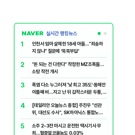
실시간 랭킹뉴스
1
6
인천서 엄마 살해한 18세 아들…"죄송하
바이든 암
지 않냐" 질문에 ‘묵묵부답’
며 목소리
2
7
"돈 되는 건 다한다" 작정한 MZ조폭들…
'폐버스 
소탕 작전 개시
냐, 네 
3
8
폭염 다소 누그러져 '낮 최고 35도'·동해안
변동성 잦
이틀째 비…자고 난 뒤 갑작스러운 두통,
6000~
원인은 [오늘 날씨]
4
9
[데일리안 오늘뉴스 종합] 주진우 "선관
'살인 더
위, 대선도 수사", SK하이닉스 통합노조,
10
나경원 "
추미애 "지방재정 바꿔야", 세제개편 이달
5
소주 2~3잔 마시고 운전한 택시기사 무
부 겨냥 
정리 등
죄…혈중알코올농도 0.03%