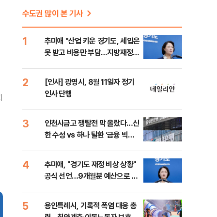
수도권 많이 본 기사
1
추미애 "산업 키운 경기도, 세입은
못 받고 비용만 부담…지방재정
틀 바꿔야"
2
[인사] 광명시, 8월 11일자 정기
인사 단행
지
3
인천시금고 쟁탈전 막 올랐다…신
한 수성 vs 하나 탈환 ‘금융 빅매
치’
4
추미애, "경기도 재정 비상 상황"
공식 선언…9개월분 예산으로 민
생사업 중단
5
용인특례시, 기록적 폭염 대응 총