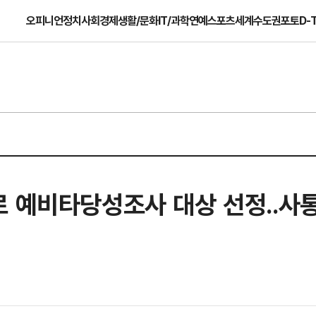
오피니언
정치
사회
경제
생활/문화
IT/과학
연예
스포츠
세계
수도권
포토
D-
로 예비타당성조사 대상 선정..사