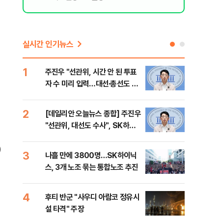
실시간 인기뉴스
1
6
주진우 "선관위, 시간 안 된 투표
김민
자 수 미리 입력…대선·총선도 수
청래
사해야"
어야
반대
2
7
[데일리안 오늘뉴스 종합] 주진우
경찰
"선관위, 대선도 수사", SK하이
박글
닉스 통합노조, 추미애 "지방재정
)
바꿔야", 세제개편 이달 정리 등
3
8
나흘 만에 3800명…SK하이닉
치매
스, 3개 노조 묶는 통합노조 추진
20
인 
4
9
후티 반군 "사우디 아람코 정유시
추미
설 타격" 주장
못 