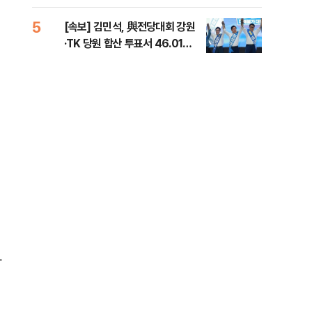
틀 
5
10
[속보] 김민석, 與전당대회 강원
나경
·TK 당원 합산 투표서 46.01%
장"
로 1위
혼 
타