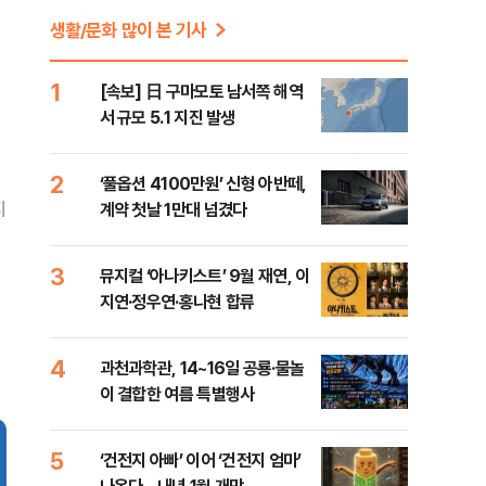
생활/문화 많이 본 기사
1
[속보] 日 구마모토 남서쪽 해역
서 규모 5.1 지진 발생
2
‘풀옵션 4100만원’ 신형 아반떼,
지
계약 첫날 1만대 넘겼다
3
뮤지컬 ‘아나키스트’ 9월 재연, 이
지연·정우연·홍나현 합류
4
과천과학관, 14~16일 공룡·물놀
이 결합한 여름 특별행사
5
‘건전지 아빠’ 이어 ‘건전지 엄마’