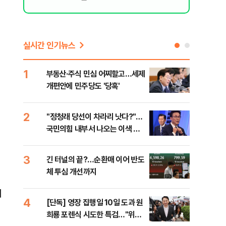
실시간 인기뉴스
1
6
부동산·주식 민심 어찌할고…세제
코스
개편안에 민주당도 '당혹'
후퇴
2
7
​"정청래 당선이 차라리 낫다?"…
안양
국민의힘 내부서 나오는 이색 셈
진 
법
3
8
긴 터널의 끝?…순환매 이어 반도
검찰
체 투심 개선까지
건…
수첩
서
4
9
[단독] 영장 집행일 10일 도과 원
경산
희룡 포렌식 시도한 특검…"위법
표 