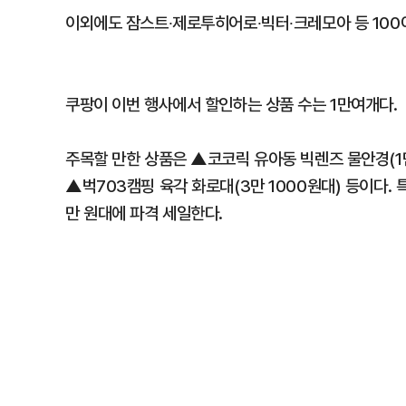
이외에도 잠스트∙제로투히어로∙빅터∙크레모아 등 100
쿠팡이 이번 행사에서 할인하는 상품 수는 1만여개다.
주목할 만한 상품은 ▲코코릭 유아동 빅렌즈 물안경(1
▲벅703캠핑 육각 화로대(3만 1000원대) 등이다. 특
만 원대에 파격 세일한다.