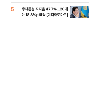
증거 수집" 지적
5
10
李대통령 지지율 47.7%…20대
[속
는 18.8%p 급락 [미디어토마토]
드카