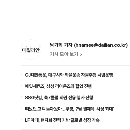
남가희 기자 (hnamee@dailian.co.kr)
기사 모아 보기 >
CJ대한통운, 대구시와 화물운송 자율주행 시범운행
에잇세컨즈, 삼성 라이온즈와 협업 진행
SSG닷컴, 쓱7클럽 회원 전용 행사 진행
떠났던 고객 돌아왔다…쿠팡, 7월 결제액 '사상 최대'
LF 아떼, 현지화 전략 기반 글로벌 성장 가속