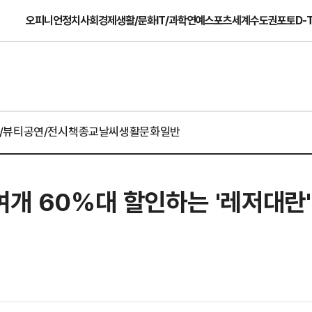
오피니언
정치
사회
경제
생활/문화
IT/과학
연예
스포츠
세계
수도권
포토
D-
/뷰티
공연/전시
책
종교
날씨
생활문화일반
여개 60%대 할인하는 '레저대란'