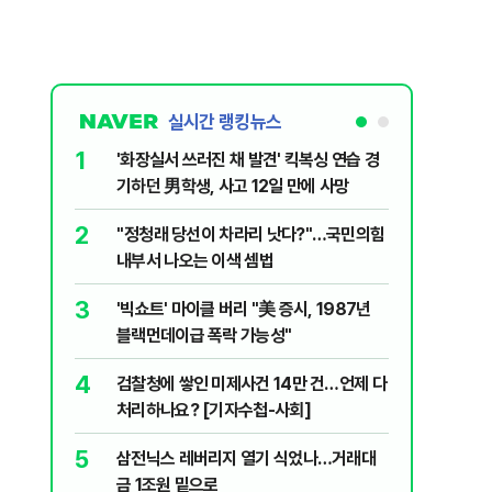
실시간 랭킹뉴스
1
6
'화장실서 쓰러진 채 발견' 킥복싱 연습 경
부동산·
기하던 男학생, 사고 12일 만에 사망
에 민주당
2
7
​"정청래 당선이 차라리 낫다?"…국민의힘
[속보] 
내부서 나오는 이색 셈법
8
李대통령 
3
'빅쇼트' 마이클 버리 "美 증시, 1987년
18.8%
블랙먼데이급 폭락 가능성"
9
‘풀옵션 
4
검찰청에 쌓인 미제사건 14만 건…언제 다
날 1만대
처리하나요? [기자수첩-사회]
10
日 구마모
5
삼전닉스 레버리지 열기 식었나…거래대
'흔들'
금 1조원 밑으로