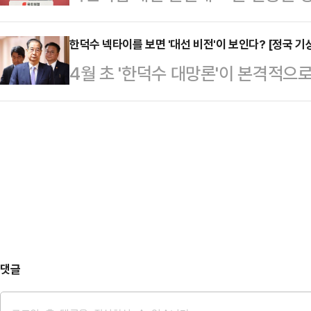
보유하고 있다. 하지만 그를 결선까지 
의 영향력을 무시할 수 없단 분석이
보를 지켜봐야겠지…
상계엄을 함께 막아낸 이른바 '친한계
한덕수 넥타이를 보면 '대선 비전'이 보인다? [정국 기
리위원회는 29일 서울 여의도 중앙
4월 초 '한덕수 대망론'이 본격적으
온다. 비교적 대외적으로 잘 알려진
김문수 후보가 최종 후보 2인 중 한
대행 국무총리가 주요 일정을 소화할 
한동훈 후보의 '국민먼저캠프'에서도
발표…
주 포착되고 있다.보라색은 품위·위
역할이 남은 3차 경선에서도 큰 영
더불어민주당 상징색인 파란색과 국
의힘 대선 후보 경선 선거관리위원회
큼, 통합·화합·협치의 색으로도 불
예비경선 결과를…
해 정치적 메시지를 종종 발신하는 만
신의 '정치적 비전'을 드러내고 있는 
근 연설이나 기념…
댓글