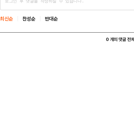
최신순
찬성순
반대순
0 개의 댓글 전