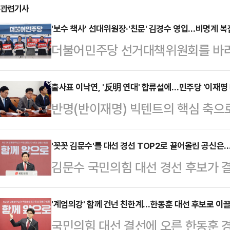
관련기사
'보수 책사' 선대위원장·'친문' 김경수 영입…비명계 복잡
더불어민주당 선거대책위원회를 바라
파와 정치적 배경을 가리지 않고 인력
장'에 초점을 두고 선대위를 구성했다
출사표 이낙연, '反明 연대' 합류설에…민주당 '이재명 
반명(반이재명) 빅텐트의 핵심 축으
환경부 장관과 노무현 정부 초대 법무
이 6·3 조기 대선 출마를 공식화했다
머드급 공동총괄선대위원장'이 구성
덕수 대통령 권한대행과의 연대 가능
'꼿꼿 김문수'를 대선 경선 TOP2로 끌어올린 공신은…
'당내 통합'이다. 과거 사례가 증명
김문수 국민의힘 대선 경선 후보가 결
으로 배신하는 짓"이라며 견제에 나섰
가기는 어렵다. 일부 비명계 인사들
이 주목받고 있다. 정치적 공백이 길었
집을 낼 표 분산을 우려하고 있다는
있는 열쇠가 부족하…
대통령의 12·3 비상계엄 사태에 사
'계엄의강' 함께 건넌 친한계…한동훈 대선 후보로 이끌
29일 이낙연 상임고문의 대선 출마와
국민의힘 대선 결선에 오른 한동훈 
어 갑자기 부상한 김 후보가 톱(TO
다. 진성준 민주당 정책위의장은 이