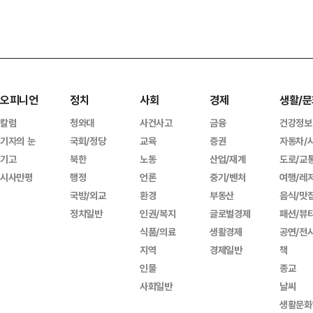
오피니언
정치
사회
경제
생활/문
칼럼
청와대
사건사고
금융
건강정보
기자의 눈
국회/정당
교육
증권
자동차/
기고
북한
노동
산업/재계
도로/교
시사만평
행정
언론
중기/벤처
여행/레
국방/외교
환경
부동산
음식/맛
정치일반
인권/복지
글로벌경제
패션/뷰
식품/의료
생활경제
공연/전
지역
경제일반
책
인물
종교
사회일반
날씨
생활문화