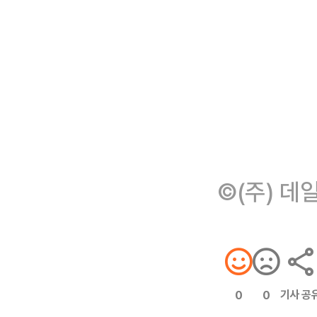
©(주) 데
기사 공
0
0