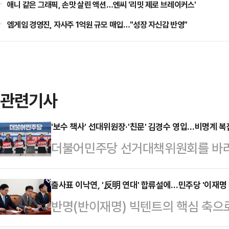
애니 같은 그래픽, 손맛 살린 액션…엔씨 '리밋 제로 브레이커스'
엠게임 경영진, 자사주 1억원 규모 매입…"성장 자신감 반영"
관련기사
'보수 책사' 선대위원장·'친문' 김경수 영입…비명계 복잡
더불어민주당 선거대책위원회를 바라
파와 정치적 배경을 가리지 않고 인력
장'에 초점을 두고 선대위를 구성했다
출사표 이낙연, '反明 연대' 합류설에…민주당 '이재명 
반명(반이재명) 빅텐트의 핵심 축으
환경부 장관과 노무현 정부 초대 법무
이 6·3 조기 대선 출마를 공식화했다
머드급 공동총괄선대위원장'이 구성