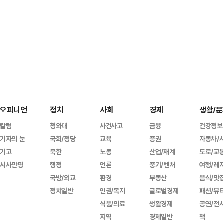
오피니언
정치
사회
경제
생활/문
칼럼
청와대
사건사고
금융
건강정보
기자의 눈
국회/정당
교육
증권
자동차/
기고
북한
노동
산업/재계
도로/교
시사만평
행정
언론
중기/벤처
여행/레
국방/외교
환경
부동산
음식/맛
정치일반
인권/복지
글로벌경제
패션/뷰
식품/의료
생활경제
공연/전
지역
경제일반
책