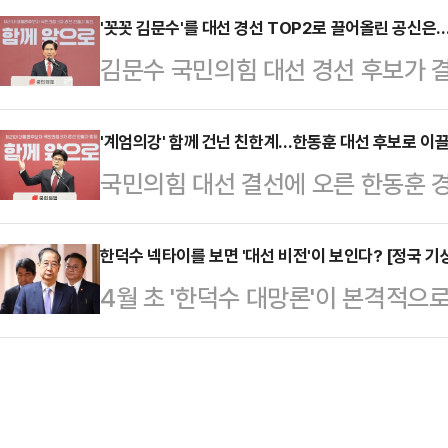
덕수 대통령 권한대행과의 연대 가능
'꼿꼿 김문수'를 대선 경선 TOP2로 끌어올린 공신은…
'당내 통합'이다. 과거 사례가 증명
김문수 국민의힘 대선 경선 후보가 결
으로 배신하는 짓"이라며 견제에 나섰
가기는 어렵다. 일부 비명계 인사들
이 주목받고 있다. 정치적 공백이 길었
집을 낼 표 분산을 우려하고 있다는
있는 열쇠가 부족하…
대통령의 12·3 비상계엄 사태에 사
'계엄의강' 함께 건넌 친한계…한동훈 대선 후보로 이끌
29일 이낙연 상임고문의 대선 출마와
국민의힘 대선 결선에 오른 한동훈 
어 갑자기 부상한 김 후보가 톱(TO
다. 진성준 민주당 정책위의장은 이
보유하고 있다. 하지만 그를 결선까지 
의 영향력을 무시할 수 없단 분석이
보를 지켜봐야겠지…
상계엄을 함께 막아낸 이른바 '친한계
한덕수 넥타이를 보면 '대선 비전'이 보인다? [정국 기
리위원회는 29일 서울 여의도 중앙
4월 초 '한덕수 대망론'이 본격적으
온다. 비교적 대외적으로 잘 알려진
김문수 후보가 최종 후보 2인 중 한
대행 국무총리가 주요 일정을 소화할 
한동훈 후보의 '국민먼저캠프'에서도
발표…
주 포착되고 있다.보라색은 품위·위
역할이 남은 3차 경선에서도 큰 영
더불어민주당 상징색인 파란색과 국
의힘 대선 후보 경선 선거관리위원회