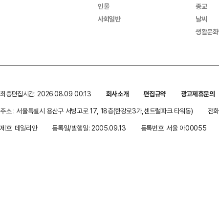
인물
종교
사회일반
날씨
생활문화
최종편집시간: 2026.08.09 00:13
회사소개
편집규약
광고제휴문의
주소 : 서울특별시 용산구 서빙고로 17, 18층(한강로3가,센트럴파크 타워동)
전화 
제호: 데일리안
등록일/발행일: 2005.09.13
등록번호: 서울 아00055