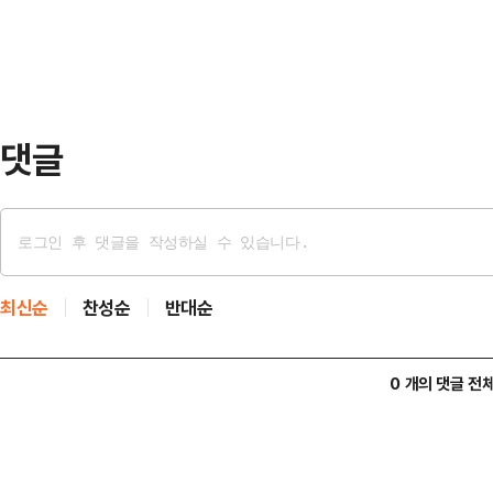
큼, 통합·화합·협치의 색으로도 불
예비경선 결과를…
해 정치적 메시지를 종종 발신하는 만
신의 '정치적 비전'을 드러내고 있는 
근 연설이나 기념…
댓글
최신순
찬성순
반대순
0 개의 댓글 전