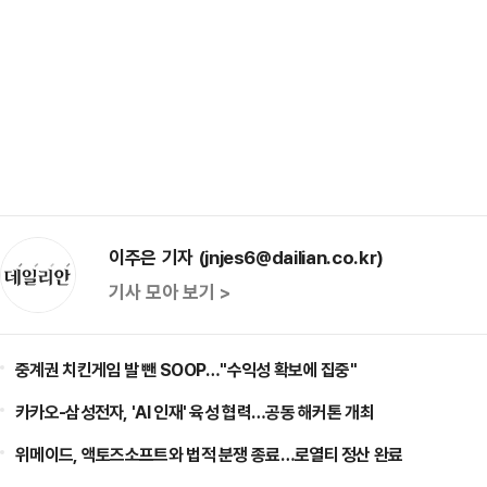
이주은 기자 (jnjes6@dailian.co.kr)
기사 모아 보기 >
중계권 치킨게임 발 뺀 SOOP…"수익성 확보에 집중"
카카오-삼성전자, 'AI 인재' 육성 협력…공동 해커톤 개최
위메이드, 액토즈소프트와 법적 분쟁 종료…로열티 정산 완료