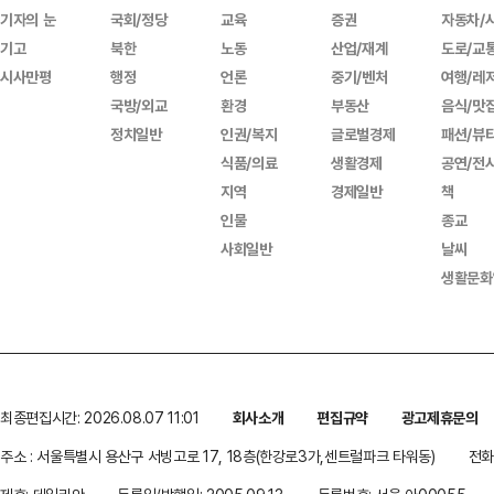
기자의 눈
국회/정당
교육
증권
자동차/
기고
북한
노동
산업/재계
도로/교
시사만평
행정
언론
중기/벤처
여행/레
국방/외교
환경
부동산
음식/맛
정치일반
인권/복지
글로벌경제
패션/뷰
식품/의료
생활경제
공연/전
지역
경제일반
책
인물
종교
사회일반
날씨
생활문화
최종편집시간: 2026.08.07 11:01
회사소개
편집규약
광고제휴문의
주소 : 서울특별시 용산구 서빙고로 17, 18층(한강로3가,센트럴파크 타워동)
전화 