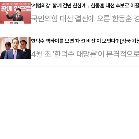
대통령의 12·3 비상계엄 사태에 사
'계엄의강' 함께 건넌 친한계…한동훈 대선 후보로 이끌
29일 이낙연 상임고문의 대선 출마와
국민의힘 대선 결선에 오른 한동훈 
어 갑자기 부상한 김 후보가 톱(TO
다. 진성준 민주당 정책위의장은 이
보유하고 있다. 하지만 그를 결선까지 
의 영향력을 무시할 수 없단 분석이
보를 지켜봐야겠지…
상계엄을 함께 막아낸 이른바 '친한계
한덕수 넥타이를 보면 '대선 비전'이 보인다? [정국 기
리위원회는 29일 서울 여의도 중앙
4월 초 '한덕수 대망론'이 본격적으
온다. 비교적 대외적으로 잘 알려진
김문수 후보가 최종 후보 2인 중 한
대행 국무총리가 주요 일정을 소화할 
한동훈 후보의 '국민먼저캠프'에서도
발표…
주 포착되고 있다.보라색은 품위·위
역할이 남은 3차 경선에서도 큰 영
더불어민주당 상징색인 파란색과 국
의힘 대선 후보 경선 선거관리위원회
큼, 통합·화합·협치의 색으로도 불
예비경선 결과를…
해 정치적 메시지를 종종 발신하는 만
신의 '정치적 비전'을 드러내고 있는 
근 연설이나 기념…