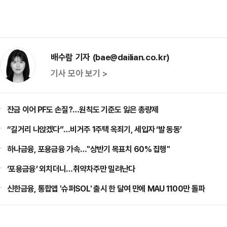
배수람 기자 (bae@dailian.co.kr)
기사 모아 보기 >
잔금 이어 PF도 손질?…원칙도 기준도 잃은 총량제
“길거리 나앉겠다”…비거주 1주택 옥죄기, 세입자 ‘발 동동’
하나금융, 포용금융 가속…"상반기 목표치 60% 집행"
‘포용금융’ 외치더니…취약차주만 밀려난다
신한금융, 통합앱 '슈퍼SOL' 출시 한 달여 만에 MAU 1100만 돌파