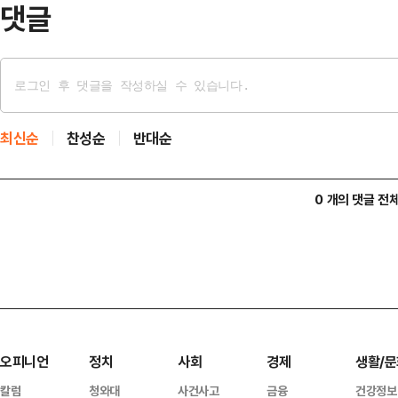
댓글
최신순
찬성순
반대순
0 개의 댓글 전
오피니언
정치
사회
경제
생활/문
칼럼
청와대
사건사고
금융
건강정보