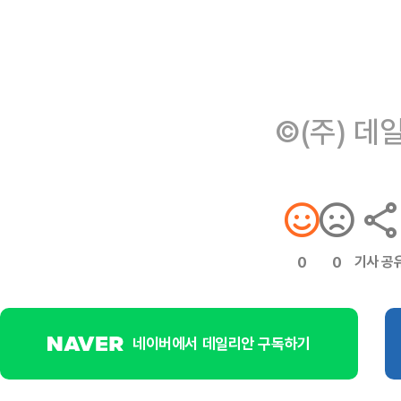
©(주) 데
기사 공
0
0
네이버에서 데일리안 구독하기