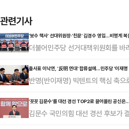
관련기사
'보수 책사' 선대위원장·'친문' 김경수 영입…비명계 복잡
더불어민주당 선거대책위원회를 바라
파와 정치적 배경을 가리지 않고 인력
장'에 초점을 두고 선대위를 구성했다
출사표 이낙연, '反明 연대' 합류설에…민주당 '이재명 
반명(반이재명) 빅텐트의 핵심 축으
환경부 장관과 노무현 정부 초대 법무
이 6·3 조기 대선 출마를 공식화했다
머드급 공동총괄선대위원장'이 구성
덕수 대통령 권한대행과의 연대 가능
'꼿꼿 김문수'를 대선 경선 TOP2로 끌어올린 공신은…
'당내 통합'이다. 과거 사례가 증명
김문수 국민의힘 대선 경선 후보가 결
으로 배신하는 짓"이라며 견제에 나섰
가기는 어렵다. 일부 비명계 인사들
이 주목받고 있다. 정치적 공백이 길었
집을 낼 표 분산을 우려하고 있다는
있는 열쇠가 부족하…