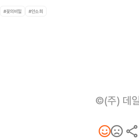
#꽃의비밀
#안소희
©(주) 데