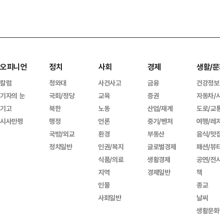
오피니언
정치
사회
경제
생활/문
칼럼
청와대
사건사고
금융
건강정보
기자의 눈
국회/정당
교육
증권
자동차/
기고
북한
노동
산업/재계
도로/교
시사만평
행정
언론
중기/벤처
여행/레
국방/외교
환경
부동산
음식/맛
정치일반
인권/복지
글로벌경제
패션/뷰
식품/의료
생활경제
공연/전
지역
경제일반
책
인물
종교
사회일반
날씨
생활문화