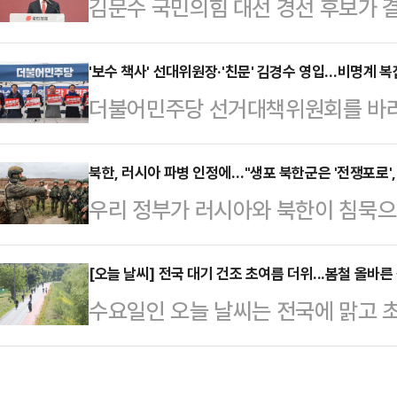
김문수 국민의힘 대선 경선 후보가 결
으로 배신하는 짓"이라며 견제에 나섰
이 주목받고 있다. 정치적 공백이 길었
집을 낼 표 분산을 우려하고 있다는
대통령의 12·3 비상계엄 사태에 사
'보수 책사' 선대위원장·'친문' 김경수 영입…비명계 복잡
29일 이낙연 상임고문의 대선 출마와
더불어민주당 선거대책위원회를 바라
어 갑자기 부상한 김 후보가 톱(TO
다. 진성준 민주당 정책위의장은 이
파와 정치적 배경을 가리지 않고 인력
의 영향력을 무시할 수 없단 분석이
보를 지켜봐야겠지…
장'에 초점을 두고 선대위를 구성했다
북한, 러시아 파병 인정에…"생포 북한군은 '전쟁포로',
리위원회는 29일 서울 여의도 중앙
우리 정부가 러시아와 북한이 침묵으
환경부 장관과 노무현 정부 초대 법무
김문수 후보가 최종 후보 2인 중 한
르스크 파병을 돌연 공식화하자, 이
머드급 공동총괄선대위원장'이 구성
발표…
북한군 지위도 '전쟁포로'로 볼 수 
[오늘 날씨] 전국 대기 건조 초여름 더위...봄철 올바른
'당내 통합'이다. 과거 사례가 증명
수요일인 오늘 날씨는 전국에 맑고 
는 29일 기자들과 만나 생포된 북한
가기는 어렵다. 일부 비명계 인사들
해안과 강원 산지를 중심으로 바람이 
북한 공식 참전을 시인하지 않았지만 
있는 열쇠가 부족하…
분 지역에 대기가 매우 건조하겠다"
것"이라며 "공식적인 전쟁포로 지위가