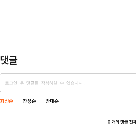
시작으로 밤에는 서해남부 북쪽 먼바다
선중앙통신은 전날 노동당 중앙군사
1.5~4.0m 높이의 물결이 일면서
서면 입장문에 북한군…
최저기온은 6~13도, 낮 최고기온은
기온은 서울 12도, 인천 12도, 수원 9
댓글
최신순
찬성순
반대순
0 개의 댓글 전