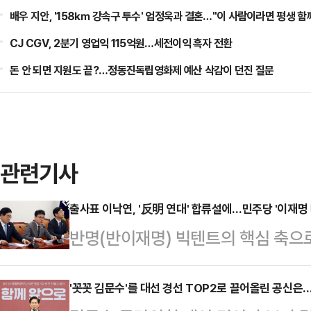
배우 지안, '158㎞ 강속구 투수' 엄정욱과 결혼…"이 사람이라면 평생 함
CJ CGV, 2분기 영업익 115억원…세전이익 흑자 전환
돈 안 되면 지원도 끝?…정동진독립영화제 예산 삭감이 던진 질문
관련기사
출사표 이낙연, '反明 연대' 합류설에…민주당 '이재명 
반명(반이재명) 빅텐트의 핵심 축으
이 6·3 조기 대선 출마를 공식화했다
덕수 대통령 권한대행과의 연대 가능
'꼿꼿 김문수'를 대선 경선 TOP2로 끌어올린 공신은…