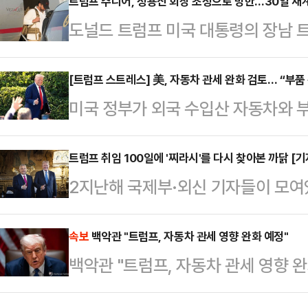
트럼프 미국 대통령이 캐나다 제품에
트럼프 주니어, 정용진 회장 초청으로 방한…30일 재
도널드 트럼프 미국 대통령의 장남 
드러내면서 캐나다인들의 애국심을 
다. 정용진 신세계그룹 회장의 초청으
CBC방송 등에 따르면 자유당은 이날 
안 국내 주요 대기업 총수들과 릴레
[트럼프 스트레스] 美, 자동차 관세 완화 검토… “부품
를 득표해 보수당(41.4%)을 누르고
미국 정부가 외국 수입산 자동차와 
이날 오후 6시25분쯤 김포비즈니스
석 수는 168석인 만큼 단독 과반 의석
로 알려졌다. 자동차 고율관세로 생
다. 트럼프 주니어가 탄 전세기 비스
전망이다.…
내 자동차 업계의 우려가 반영됐다는
트럼프 취임 100일에 '찌라시'를 다시 찾아본 까닭 [
후 4시45분이었으나 출발이 다소 
2지난해 국제부·외신 기자들이 모여
(WSJ)에 따르면 관세 문제에 정통
량 늦게 도착했다.검은색 모자를 쓰
프 미국 대통령이 3선을 준비하고 있
통령이 외국산 완성차에 부과한 25%
편안한 복장의 트럼프 …
는 정보들, 특히 해외 관련해서는 
속보
백악관 "트럼프, 자동차 관세 영향 완화 예정"
에 대한 다른 관세와 중복 부과하지 
백악관 "트럼프, 자동차 관세 영향 완
읽지 않았지만 얼마 전 해당 찌라시
침”이라고 밝혔다. 이번 조치는 소
엔 말도 안 된다고 생각했던 일이 '트
환급할 것으로 전해졌다…