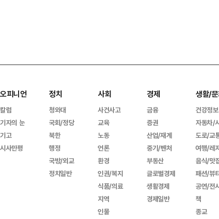
오피니언
정치
사회
경제
생활/문
칼럼
청와대
사건사고
금융
건강정보
기자의 눈
국회/정당
교육
증권
자동차/
기고
북한
노동
산업/재계
도로/교
시사만평
행정
언론
중기/벤처
여행/레
국방/외교
환경
부동산
음식/맛
정치일반
인권/복지
글로벌경제
패션/뷰
식품/의료
생활경제
공연/전
지역
경제일반
책
인물
종교