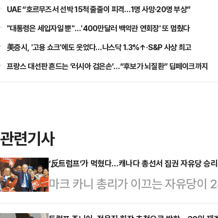
UAE “호르무즈서 선박 15척 줄줄이 피격…1명 사망·20명 부상”
"대통령은 세입자일 뿐"…'400만달러 백악관 연회장' 또 멈췄다
美증시, '고용 쇼크'에도 웃었다…나스닥 1.3%↑·S&P 사상 최고
프랑스 대선판 흔드는 ‘러시아 검은손’…“후보가 뇌질환” 딥페이크까지
관련기사
‘反트럼프’가 먹혔다…캐나다 총선서 집권 자유당 승리
마크 카니 총리가 이끄는 자유당이 
불과 몇달 만에 압도적 열세를 뒤집