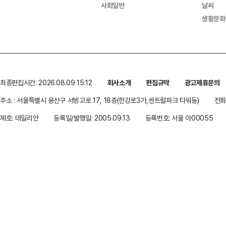
사회일반
날씨
생활문화
최종편집시간: 2026.08.09 15:12
회사소개
편집규약
광고제휴문의
주소 : 서울특별시 용산구 서빙고로 17, 18층(한강로3가,센트럴파크 타워동)
전화 
제호: 데일리안
등록일/발행일: 2005.09.13
등록번호: 서울 아00055