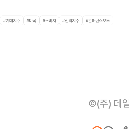
#기대지수
#미국
#소비자
#신뢰지수
#콘퍼런스보드
©(주) 데