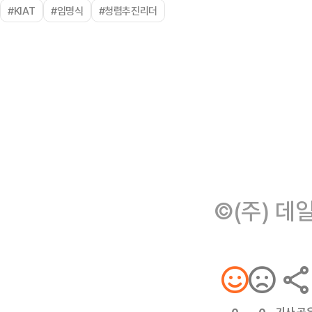
#KIAT
#임명식
#청렴추진리더
©(주) 데