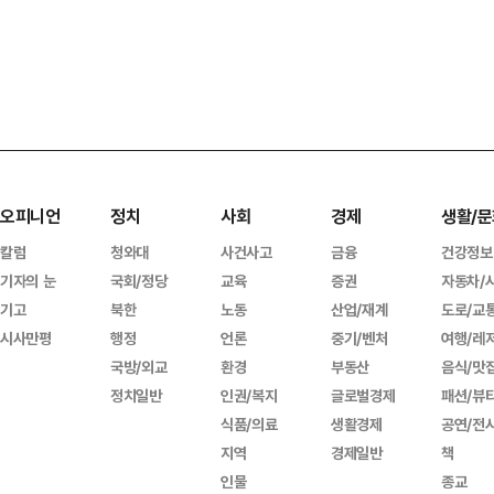
오피니언
정치
사회
경제
생활/문
칼럼
청와대
사건사고
금융
건강정보
기자의 눈
국회/정당
교육
증권
자동차/
기고
북한
노동
산업/재계
도로/교
시사만평
행정
언론
중기/벤처
여행/레
국방/외교
환경
부동산
음식/맛
정치일반
인권/복지
글로벌경제
패션/뷰
식품/의료
생활경제
공연/전
지역
경제일반
책
인물
종교