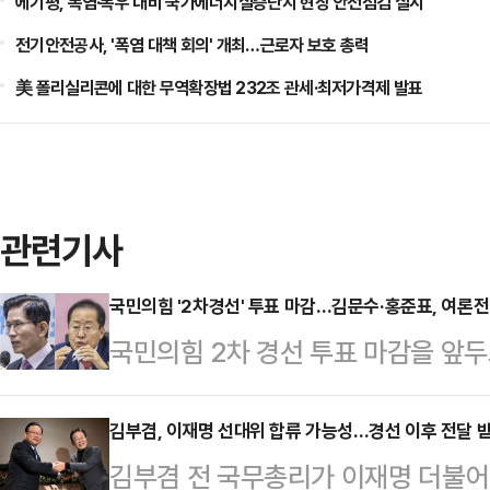
에기평, 폭염·폭우 대비 국가에너지실증단지 현장 안전점검 실시
전기안전공사, '폭염 대책 회의' 개최…근로자 보호 총력
美 폴리실리콘에 대한 무역확장법 232조 관세·최저가격제 발표
관련기사
국민의힘 '2차경선' 투표 마감…김문수·홍준표, 여론전 속
국민의힘 2차 경선 투표 마감을 앞
중도 표심 공략에 나선 가운데, 김
하면서도 각각 시민들이나 중소기업을
김부겸, 이재명 선대위 합류 가능성…경선 이후 전달 
김부겸 전 국무총리가 이재명 더불
과를 빽빽하게 채웠다.안철수·한동훈