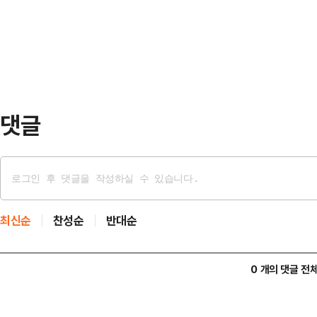
다"고 피력했다.이어 "누가 되든 
상을 박태준 전 국무총리까지로 확대
를 이루는데 내 힘을 …
선에서 윤석열 전 대통령에게 불과 0
된 윤석열 전 대통령의 파면 등이 주
장으로 '…
댓글
최신순
찬성순
반대순
0 개의 댓글 전