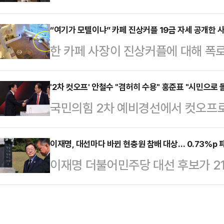
대위)에 합류할 가능성이 큰 것으로 
다. 한 후보는 현충사를 방문해 국
일 언론을 통해 "선대위에 힘을 합쳐
“여기가 모텔이냐” 카페 진상커플 19금 자세 공개한 
서는 당원과 충북 청주 육거리종합시
한 카페 사장이 진상커플에 대해 폭로
한 역할이 있다면 김 전 총리가 힘을 
대전현충원을 찾아 서해수호 영웅과 
“내가 진짜 올릴까 말까 수십 번은 
안은 민주당 대선 경선 종료 이튿날인
상병의 묘소를 참배한 후 …
싶어서. 그런데 도저히 참을 수가 없
'2차 컷오프' 안철수 "겸허히 수용" 홍준표 "시민으로
김 전 총리 측은 특히 '개헌'에 대
국민의힘 2차 예비경선에서 컷오프로
들 올 때마다 애정 행각 하는 거, 
다. 이 관계자는 "개헌을 포함한 제
보가 "오늘 국민과 당원의 선택을 
어놓고 버리고 간 거, 마신 거 테이블
께 적극…
철수 후보는 29일 서울 여의도 국민
이재명, 대선마다 바뀐 현충원 참배 대상… 0.73%p
분노했다.그러면서 “최근에는 트레이
이재명 더불어민주당 대선 후보가 21
"부족한 나를 이끌어준 국민과 당원 
시끄럽다고 손님들 민원 들어온 적도
정으로 현충원 참배를 택했다. 이 후
안 후보는 "보내준 사랑과 기대 가슴
할…
현충원 참배 대상에 변화를 가했다.
중대한 위기에 놓여있다. 국민의힘이
컸던 이승만·박정희 전 대통령의 묘역 