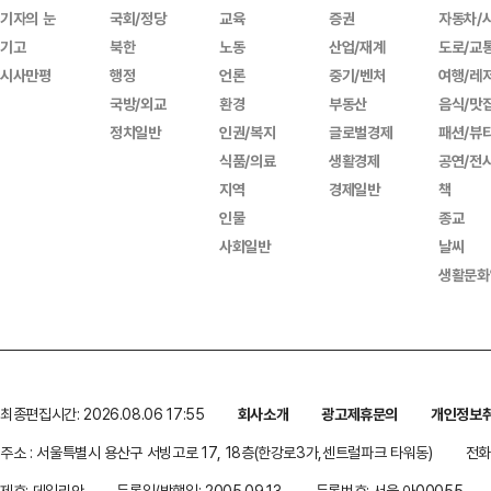
기자의 눈
국회/정당
교육
증권
자동차/
기고
북한
노동
산업/재계
도로/교
시사만평
행정
언론
중기/벤처
여행/레
국방/외교
환경
부동산
음식/맛
정치일반
인권/복지
글로벌경제
패션/뷰
식품/의료
생활경제
공연/전
지역
경제일반
책
인물
종교
사회일반
날씨
생활문화
최종편집시간: 2026.08.06 17:55
회사소개
광고제휴문의
개인정보
주소 : 서울특별시 용산구 서빙고로 17, 18층(한강로3가,센트럴파크 타워동)
전화 
제호: 데일리안
등록일/발행일: 2005.09.13
등록번호: 서울 아00055