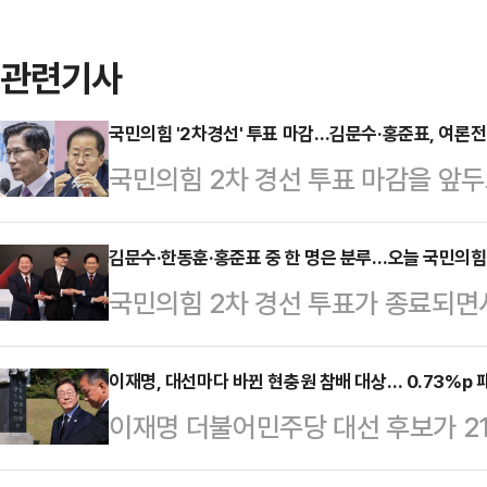
관련기사
국민의힘 '2차경선' 투표 마감…김문수·홍준표, 여론전 속
국민의힘 2차 경선 투표 마감을 앞
중도 표심 공략에 나선 가운데, 김
하면서도 각각 시민들이나 중소기업을
김문수·한동훈·홍준표 중 한 명은 분루…오늘 국민의힘 
국민의힘 2차 경선 투표가 종료되면서
과를 빽빽하게 채웠다.안철수·한동훈
쏠리고 있다. 김문수·안철수·한동훈·
다. 한 후보는 현충사를 방문해 국
'김문수·한동훈' 혹은 '김문수·홍준
이재명, 대선마다 바뀐 현충원 참배 대상… 0.73%p
서는 당원과 충북 청주 육거리종합시
이재명 더불어민주당 대선 후보가 21
다.국민의힘은 29일 오후 2시 여의
대전현충원을 찾아 서해수호 영웅과 
정으로 현충원 참배를 택했다. 이 후
자를 발표한다. 앞서 4명의 경선 후
상병의 묘소를 참배한 후 …