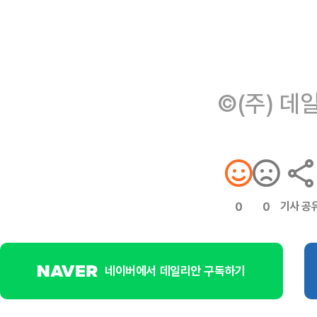
©(주) 데
기사 공
0
0
네이버에서 데일리안 구독하기