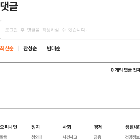
댓글
최신순
찬성순
반대순
0 개의 댓글 전
오피니언
정치
사회
경제
생활/문
칼럼
청와대
사건사고
금융
건강정보