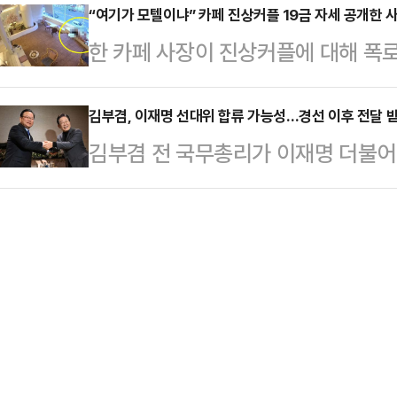
현충원 참배 대상에 변화를 가했다.
“여기가 모텔이냐” 카페 진상커플 19금 자세 공개한 
합동 토론을 거쳤다. 2차 경선 투표
한 카페 사장이 진상커플에 대해 폭로
컸던 이승만·박정희 전 대통령의 묘역 
인단 투표 50%, 일반국민 여론조사
“내가 진짜 올릴까 말까 수십 번은 
상을 박태준 전 국무총리까지로 확대
자…
싶어서. 그런데 도저히 참을 수가 없
김부겸, 이재명 선대위 합류 가능성…경선 이후 전달 
선에서 윤석열 전 대통령에게 불과 0
김부겸 전 국무총리가 이재명 더불
들 올 때마다 애정 행각 하는 거, 
된 윤석열 전 대통령의 파면 등이 주
대위)에 합류할 가능성이 큰 것으로 
어놓고 버리고 간 거, 마신 거 테이블
장으로 '…
일 언론을 통해 "선대위에 힘을 합쳐
분노했다.그러면서 “최근에는 트레이
한 역할이 있다면 김 전 총리가 힘을 
시끄럽다고 손님들 민원 들어온 적도
안은 민주당 대선 경선 종료 이튿날인
할…
김 전 총리 측은 특히 '개헌'에 대
다. 이 관계자는 "개헌을 포함한 제
께 적극…