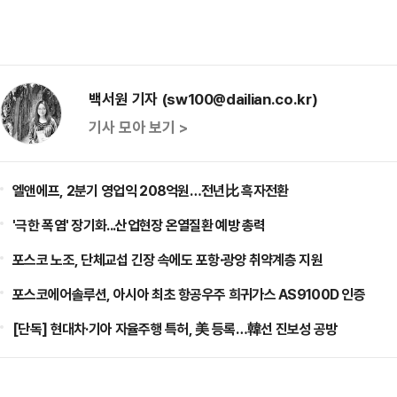
백서원 기자 (sw100@dailian.co.kr)
기사 모아 보기 >
엘앤에프, 2분기 영업익 208억원…전년比 흑자전환
'극한 폭염' 장기화...산업현장 온열질환 예방 총력
포스코 노조, 단체교섭 긴장 속에도 포항·광양 취약계층 지원
포스코에어솔루션, 아시아 최초 항공우주 희귀가스 AS9100D 인증
[단독] 현대차·기아 자율주행 특허, 美 등록…韓선 진보성 공방