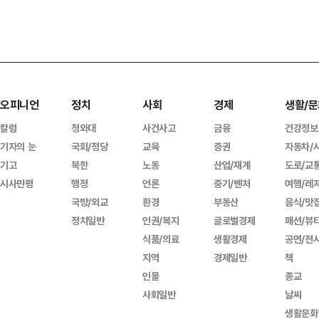
오피니언
정치
사회
경제
생활/문
칼럼
청와대
사건사고
금융
건강정보
기자의 눈
국회/정당
교육
증권
자동차/
기고
북한
노동
산업/재계
도로/교
시사만평
행정
언론
중기/벤처
여행/레
국방/외교
환경
부동산
음식/맛
정치일반
인권/복지
글로벌경제
패션/뷰
식품/의료
생활경제
공연/전
지역
경제일반
책
인물
종교
사회일반
날씨
생활문화