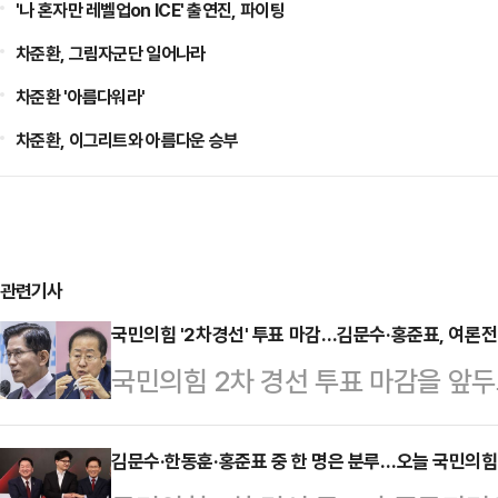
'나 혼자만 레벨업on ICE' 출연진, 파이팅
차준환, 그림자군단 일어나라
차준환 '아름다워라'
차준환, 이그리트와 아름다운 승부
관련기사
국민의힘 '2차경선' 투표 마감…김문수·홍준표, 여론전 속
국민의힘 2차 경선 투표 마감을 앞
중도 표심 공략에 나선 가운데, 김
하면서도 각각 시민들이나 중소기업을
김문수·한동훈·홍준표 중 한 명은 분루…오늘 국민의힘 