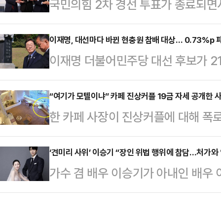
국민의힘 2차 경선 투표가 종료되면서
과를 빽빽하게 채웠다.안철수·한동훈
쏠리고 있다. 김문수·안철수·한동훈·
다. 한 후보는 현충사를 방문해 국
'김문수·한동훈' 혹은 '김문수·홍준
이재명, 대선마다 바뀐 현충원 참배 대상… 0.73%p
서는 당원과 충북 청주 육거리종합시
이재명 더불어민주당 대선 후보가 21
다.국민의힘은 29일 오후 2시 여의
대전현충원을 찾아 서해수호 영웅과 
정으로 현충원 참배를 택했다. 이 후
자를 발표한다. 앞서 4명의 경선 후
상병의 묘소를 참배한 후 …
현충원 참배 대상에 변화를 가했다.
“여기가 모텔이냐” 카페 진상커플 19금 자세 공개한 
합동 토론을 거쳤다. 2차 경선 투표
한 카페 사장이 진상커플에 대해 폭로
컸던 이승만·박정희 전 대통령의 묘역 
인단 투표 50%, 일반국민 여론조사
“내가 진짜 올릴까 말까 수십 번은 
상을 박태준 전 국무총리까지로 확대
자…
싶어서. 그런데 도저히 참을 수가 없
‘견미리 사위’ 이승기 “장인 위법 행위에 참담…처가와 
선에서 윤석열 전 대통령에게 불과 0
가수 겸 배우 이승기가 아내인 배우
들 올 때마다 애정 행각 하는 거, 
된 윤석열 전 대통령의 파면 등이 주
다시 기소되자 “연을 끊겠다”고 공
어놓고 버리고 간 거, 마신 거 테이블
장으로 '…
빅플레닛메이드를 통해 “무거운 마음
분노했다.그러면서 “최근에는 트레이