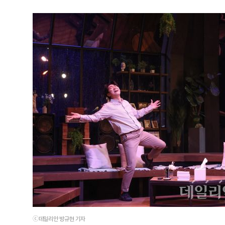
ⓒ데일리안 방규현 기자