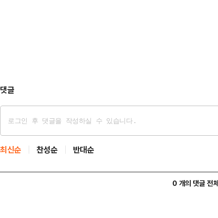
다”며 “그동안 장인어른에게 지속적
시끄럽다고 손님들 민원 들어온 적도
환송심에서 벌금형이 선고된 바 있으나
할…
수사기관에 기소되는 상황에 이르게 
다려왔던 나로서는 장인어른의 부정 
다”고 말문을 열었다.이어 “지…
댓글
최신순
찬성순
반대순
0 개의 댓글 전