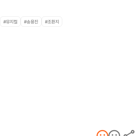
#뮤지컬
#송용진
#조환지