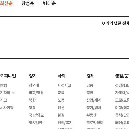
최신순
찬성순
반대순
0 개의 댓글 전
오피니언
정치
사회
경제
생활/문
칼럼
청와대
사건사고
금융
건강정보
기자의 눈
국회/정당
교육
증권
자동차/
기고
북한
노동
산업/재계
도로/교
시사만평
행정
언론
중기/벤처
여행/레
국방/외교
환경
부동산
음식/맛
정치일반
인권/복지
글로벌경제
패션/뷰