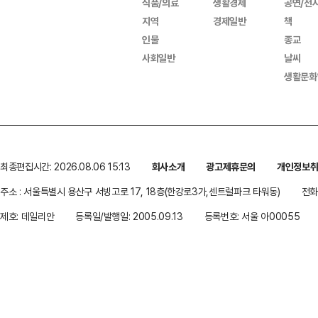
식품/의료
생활경제
공연/전
지역
경제일반
책
인물
종교
사회일반
날씨
생활문화
최종편집시간: 2026.08.06 15:13
회사소개
광고제휴문의
개인정보
주소 : 서울특별시 용산구 서빙고로 17, 18층(한강로3가,센트럴파크 타워동)
전화 
제호: 데일리안
등록일/발행일: 2005.09.13
등록번호: 서울 아00055