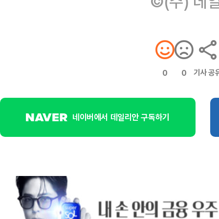
©(주) 데
기사 공
0
0
네이버에서 데일리안 구독하기