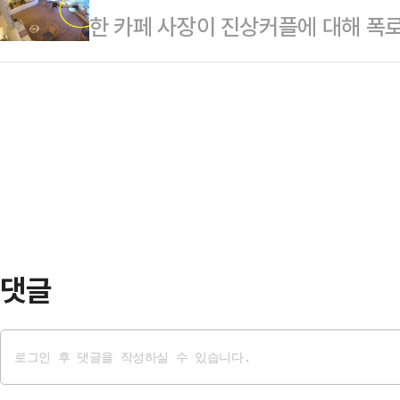
한 카페 사장이 진상커플에 대해 폭로
다”며 “그동안 장인어른에게 지속적
된 윤석열 전 대통령의 파면 등이 주
“내가 진짜 올릴까 말까 수십 번은 
환송심에서 벌금형이 선고된 바 있으나
장으로 '…
싶어서. 그런데 도저히 참을 수가 없
수사기관에 기소되는 상황에 이르게 
들 올 때마다 애정 행각 하는 거, 
다려왔던 나로서는 장인어른의 부정 
어놓고 버리고 간 거, 마신 거 테이블
다”고 말문을 열었다.이어 “지…
분노했다.그러면서 “최근에는 트레이
시끄럽다고 손님들 민원 들어온 적도
할…
댓글