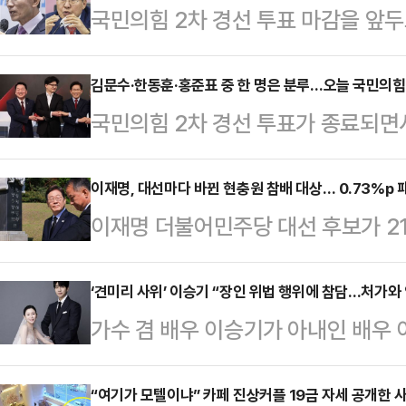
국민의힘 2차 경선 투표 마감을 앞
중도 표심 공략에 나선 가운데, 김
하면서도 각각 시민들이나 중소기업을
김문수·한동훈·홍준표 중 한 명은 분루…오늘 국민의힘 
국민의힘 2차 경선 투표가 종료되면서
과를 빽빽하게 채웠다.안철수·한동훈
쏠리고 있다. 김문수·안철수·한동훈·
다. 한 후보는 현충사를 방문해 국
'김문수·한동훈' 혹은 '김문수·홍준
이재명, 대선마다 바뀐 현충원 참배 대상… 0.73%p
서는 당원과 충북 청주 육거리종합시
이재명 더불어민주당 대선 후보가 21
다.국민의힘은 29일 오후 2시 여의
대전현충원을 찾아 서해수호 영웅과 
정으로 현충원 참배를 택했다. 이 후
자를 발표한다. 앞서 4명의 경선 후
상병의 묘소를 참배한 후 …
현충원 참배 대상에 변화를 가했다.
‘견미리 사위’ 이승기 “장인 위법 행위에 참담…처가와 
합동 토론을 거쳤다. 2차 경선 투표
가수 겸 배우 이승기가 아내인 배우
컸던 이승만·박정희 전 대통령의 묘역 
인단 투표 50%, 일반국민 여론조사
다시 기소되자 “연을 끊겠다”고 공
상을 박태준 전 국무총리까지로 확대
자…
빅플레닛메이드를 통해 “무거운 마음
“여기가 모텔이냐” 카페 진상커플 19금 자세 공개한 
선에서 윤석열 전 대통령에게 불과 0