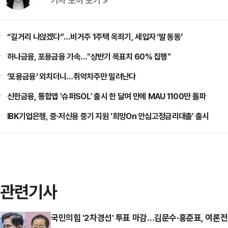
기사 모아 보기 >
“길거리 나앉겠다”…비거주 1주택 옥죄기, 세입자 ‘발 동동’
하나금융, 포용금융 가속…"상반기 목표치 60% 집행"
‘포용금융’ 외치더니…취약차주만 밀려난다
신한금융, 통합앱 '슈퍼SOL' 출시 한 달여 만에 MAU 1100만 돌파
IBK기업은행, 중·저신용 중기 지원 '희망On 안심고정금리대출' 출시
관련기사
국민의힘 '2차경선' 투표 마감…김문수·홍준표, 여론전 속