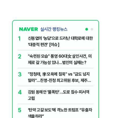
실시간 랭킹뉴스
1
6
신동엽의 ‘농담’으로 드러난 대학로에 대한
손현보 목
‘대중적 편견’ [이슈]
7
폐기물 수
2
"숙련된 모습" 통영 60대女 살인사건, 미
경미화원
제로 갈 가능성 있나…범인의 실체는?
8
지구촌 덮
3
"정청래, 李 모욕에 침묵" vs "금도 넘지
기도 끊
말라"…친명-친청 최고위원 후보, 제주서
9
국민의힘 
격돌
4
강원 동해안 '물폭탄'…도로 침수·피서객
당내서는
고립
10
[주간코인
5
‘탄약 고갈 보도’에 격노한 트럼프 “유출자
인 왜 못
색출하라”