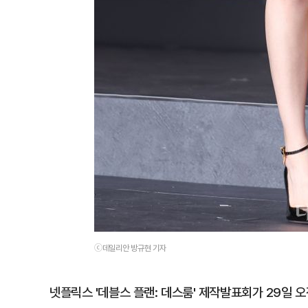
ⓒ데일리안 방규현 기자
넷플릭스 '데블스 플랜: 데스룸' 제작발표회가 29일 