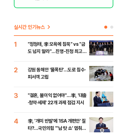
실시간 인기뉴스
1
6
"정청래, 李 모욕에 침묵" vs "금
美 
도 넘지 말라"…친명-친청 최고위
질…
원 후보, 제주서 격돌
2
7
강원 동해안 '물폭탄'…도로 침수·
서울
피서객 고립
기 
3
8
"결혼, 불이익 없어야"…李, '대출
농협
·청약·세제' 22개 과제 점검 지시
자금
4
9
李, '개미 반발'에 'ISA 개편안' 질
UA
타?…국민의힘 "'남 탓 쇼' 멈춰
줄이