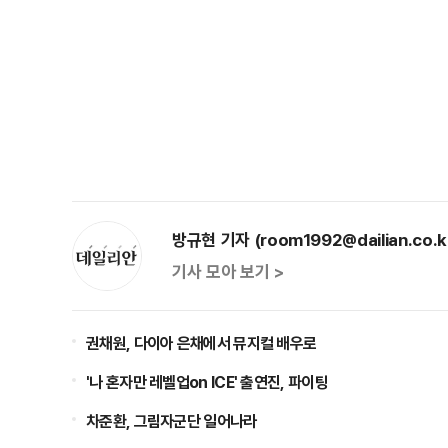
방규현 기자 (room1992@dailian.co.k
기사 모아 보기 >
권채원, 다이아 은채에서 뮤지컬 배우로
'나 혼자만 레벨업on ICE' 출연진, 파이팅
차준환, 그림자군단 일어나라