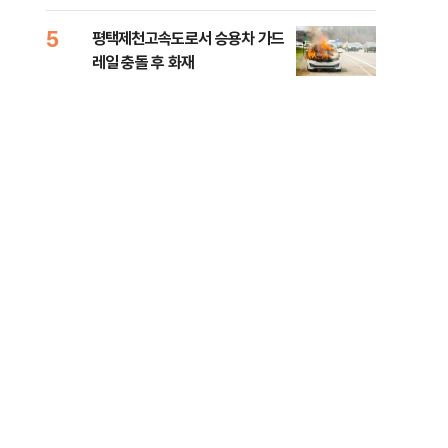
라"
5
10
평택제천고속도로서 승용차 가드
폐기
레일 충돌 후 화재
60