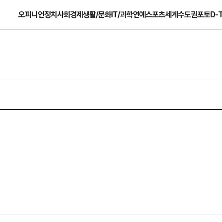
오피니언
정치
사회
경제
생활/문화
IT/과학
연예
스포츠
세계
수도권
포토
D-