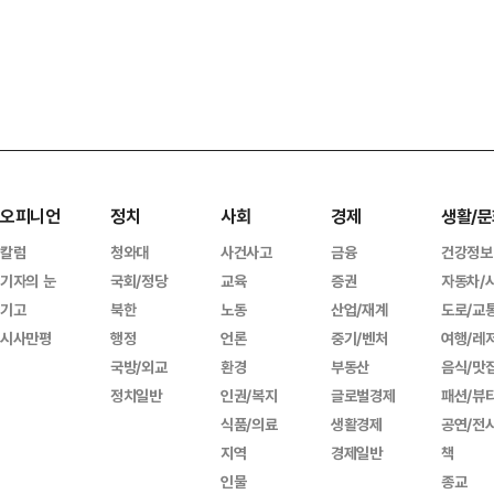
오피니언
정치
사회
경제
생활/문
칼럼
청와대
사건사고
금융
건강정보
기자의 눈
국회/정당
교육
증권
자동차/
기고
북한
노동
산업/재계
도로/교
시사만평
행정
언론
중기/벤처
여행/레
국방/외교
환경
부동산
음식/맛
정치일반
인권/복지
글로벌경제
패션/뷰
식품/의료
생활경제
공연/전
지역
경제일반
책
인물
종교