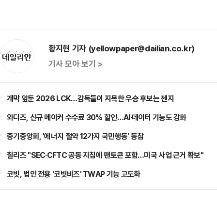
황지현 기자 (yellowpaper@dailian.co.kr)
기사 모아 보기 >
개막 앞둔 2026 LCK…감독들이 지목한 우승 후보는 젠지
와디즈, 신규 메이커 수수료 30% 할인…AI·데이터 기능도 강화
중기중앙회, '에너지 절약 12가지 국민행동' 동참
칠리즈 "SEC·CFTC 공동 지침에 팬토큰 포함…미국 사업 근거 확보"
코빗, 법인 전용 '코빗비즈' TWAP 기능 고도화