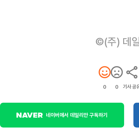
©(주) 데
기사 공
0
0
네이버에서 데일리안 구독하기