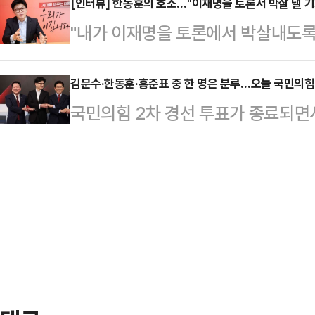
통령에 대한 뇌물수수 혐의가 성립하
[인터뷰] 한동훈의 호소…"이재명을 토론서 박살 낼 기
선에서 윤석열 전 대통령에게 불과 0
"내가 이재명을 토론에서 박살내도록 
극적으로 관여했다는 점과 서씨의 채
된 윤석열 전 대통령의 파면 등이 주
냐. 통쾌하게 이기는 그런 경험하고 
에 대한 인식, 그리고 실제적 대가관
장으로 '…
어진 국민의힘 경선 토론회가 종료된
김문수·한동훈·홍준표 중 한 명은 분루…오늘 국민의힘 
다.28일 법조계에 따르면 전주지검은
국민의힘 2차 경선 투표가 종료되면서
논리로 상대 후보들을 압박하며 존재
중처벌 등에 관한 법률 위반(뇌물) 
쏠리고 있다. 김문수·안철수·한동훈·
는 호불호가 갈릴 수 있을지 몰라도 
타항공 창업주인 …
'김문수·한동훈' 혹은 '김문수·홍준
도 부인하기 어렵단 평가를 받는다.
다.국민의힘은 29일 오후 2시 여의
은 한 후보는 오랜 정치 경력을 지
자를 발표한다. 앞서 4명의 경선 후
국회의원, 광역단…
합동 토론을 거쳤다. 2차 경선 투표
인단 투표 50%, 일반국민 여론조사
자…