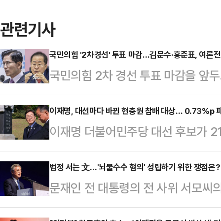
관련기사
국민의힘 '2차경선' 투표 마감…김문수·홍준표, 여론전 속
국민의힘 2차 경선 투표 마감을 앞
중도 표심 공략에 나선 가운데, 김
하면서도 각각 시민들이나 중소기업을
이재명, 대선마다 바뀐 현충원 참배 대상… 0.73%p
이재명 더불어민주당 대선 후보가 21
과를 빽빽하게 채웠다.안철수·한동훈
정으로 현충원 참배를 택했다. 이 후
다. 한 후보는 현충사를 방문해 국
현충원 참배 대상에 변화를 가했다.
법정 서는 文…'뇌물수수 혐의' 성립하기 위한 쟁점은?
서는 당원과 충북 청주 육거리종합시
문재인 전 대통령의 전 사위 서모씨의
컸던 이승만·박정희 전 대통령의 묘역 
대전현충원을 찾아 서해수호 영웅과 
찰이 문 전 대통령을 뇌물수수 혐의로
상을 박태준 전 국무총리까지로 확대
상병의 묘소를 참배한 후 …