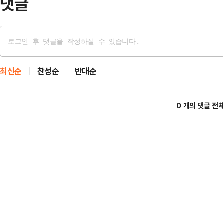
댓글
최신순
찬성순
반대순
0 개의 댓글 전