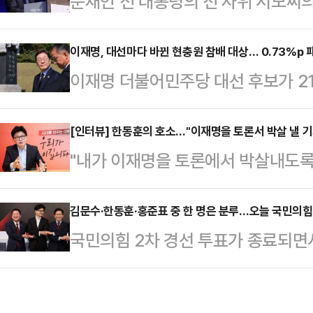
문재인 전 대통령의 전 사위 서모씨의
과를 빽빽하게 채웠다.안철수·한동훈
찰이 문 전 대통령을 뇌물수수 혐의로
다. 한 후보는 현충사를 방문해 국
통령에 대한 뇌물수수 혐의가 성립하
이재명, 대선마다 바뀐 현충원 참배 대상… 0.73%p
서는 당원과 충북 청주 육거리종합시
이재명 더불어민주당 대선 후보가 21
극적으로 관여했다는 점과 서씨의 채
대전현충원을 찾아 서해수호 영웅과 
정으로 현충원 참배를 택했다. 이 후
에 대한 인식, 그리고 실제적 대가관
상병의 묘소를 참배한 후 …
현충원 참배 대상에 변화를 가했다.
[인터뷰] 한동훈의 호소…"이재명을 토론서 박살 낼 기
다.28일 법조계에 따르면 전주지검은
"내가 이재명을 토론에서 박살내도록 
컸던 이승만·박정희 전 대통령의 묘역 
중처벌 등에 관한 법률 위반(뇌물) 
냐. 통쾌하게 이기는 그런 경험하고 
상을 박태준 전 국무총리까지로 확대
타항공 창업주인 …
어진 국민의힘 경선 토론회가 종료된
김문수·한동훈·홍준표 중 한 명은 분루…오늘 국민의힘 
선에서 윤석열 전 대통령에게 불과 0
국민의힘 2차 경선 투표가 종료되면서
논리로 상대 후보들을 압박하며 존재
된 윤석열 전 대통령의 파면 등이 주
쏠리고 있다. 김문수·안철수·한동훈·
는 호불호가 갈릴 수 있을지 몰라도 
장으로 '…
'김문수·한동훈' 혹은 '김문수·홍준
도 부인하기 어렵단 평가를 받는다.