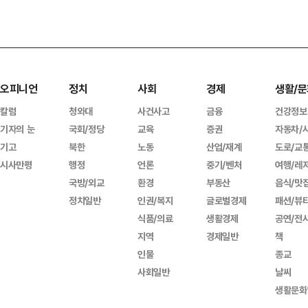
오피니언
정치
사회
경제
생활/문
칼럼
청와대
사건사고
금융
건강정보
기자의 눈
국회/정당
교육
증권
자동차/
기고
북한
노동
산업/재계
도로/교
시사만평
행정
언론
중기/벤처
여행/레
국방/외교
환경
부동산
음식/맛
정치일반
인권/복지
글로벌경제
패션/뷰
식품/의료
생활경제
공연/전
지역
경제일반
책
인물
종교
사회일반
날씨
생활문화