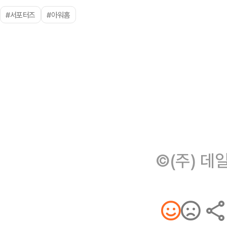
#서포터즈
#아워홈
©(주) 데