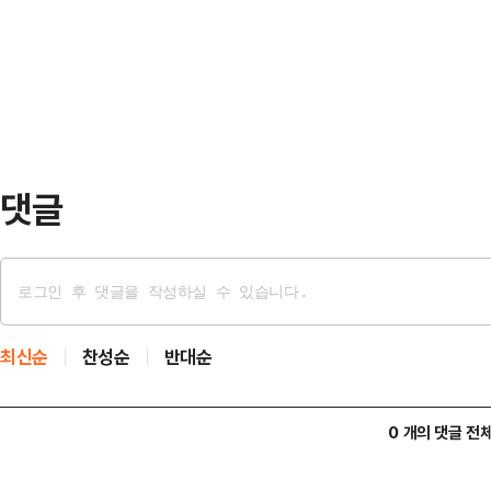
다.국민의힘은 29일 오후 2시 여의
은 한 후보는 오랜 정치 경력을 지
자를 발표한다. 앞서 4명의 경선 후
국회의원, 광역단…
합동 토론을 거쳤다. 2차 경선 투표
인단 투표 50%, 일반국민 여론조사
자…
댓글
최신순
찬성순
반대순
0 개의 댓글 전