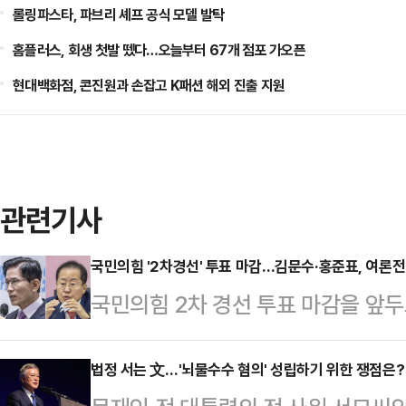
롤링파스타, 파브리 셰프 공식 모델 발탁
홈플러스, 회생 첫발 뗐다…오늘부터 67개 점포 가오픈
현대백화점, 콘진원과 손잡고 K패션 해외 진출 지원
관련기사
국민의힘 '2차경선' 투표 마감…김문수·홍준표, 여론전 속
국민의힘 2차 경선 투표 마감을 앞
중도 표심 공략에 나선 가운데, 김
하면서도 각각 시민들이나 중소기업을
법정 서는 文…'뇌물수수 혐의' 성립하기 위한 쟁점은?