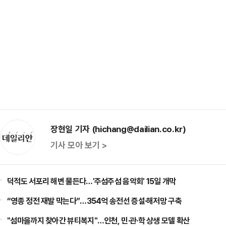
장현일 기자 (hichang@dailian.co.kr)
기사 모아 보기 >
덕적도 서포리 해변 물든다…'주섬주섬 음악회' 15일 개막
“영종 정전 재발 막는다”…354억 송전선 증설·해저망 구축
"섬마을까지 찾아간 뷰티복지"…인천, 민·관·학 상생 모델 확산