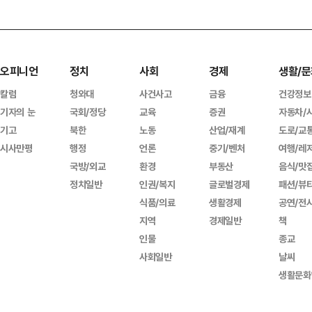
오피니언
정치
사회
경제
생활/문
칼럼
청와대
사건사고
금융
건강정보
기자의 눈
국회/정당
교육
증권
자동차/
기고
북한
노동
산업/재계
도로/교
시사만평
행정
언론
중기/벤처
여행/레
국방/외교
환경
부동산
음식/맛
정치일반
인권/복지
글로벌경제
패션/뷰
식품/의료
생활경제
공연/전
지역
경제일반
책
인물
종교
사회일반
날씨
생활문화