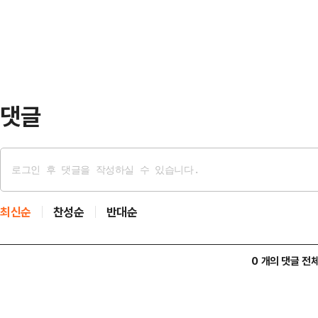
으며, 각 군·구의 운영 상황과 기상 
탄력적으로 운영된다.수경시설에서 
방울은 공기 중 음이온 농도를 증가
체감할 수 있도록 돕…
댓글
최신순
찬성순
반대순
0 개의 댓글 전