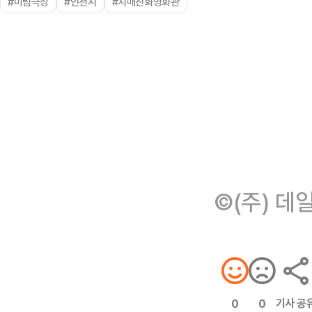
#미림극장
#인천시
#치매친화영화관
©(주) 데
기사 공
0
0