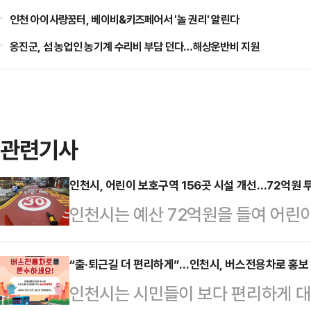
인천 아이사랑꿈터, 베이비&키즈페어서 '놀 권리' 알린다
옹진군, 섬 농업인 농기계 수리비 부담 던다…해상운반비 지원
관련기사
인천시, 어린이 보호구역 156곳 시설 개선…72억원 
인천시는 예산 72억원을 들여 어린
28일 밝혔다.시는 인천 전역에 있는
후 교통안전시설과 과속방지턱 등을
“출·퇴근길 더 편리하게”…인천시, 버스전용차로 홍보
인천시는 시민들이 보다 편리하게 
도를 잘 볼 수 있도록 새로 도색하