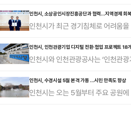
로 운영 구간에 대한 홍보를 강화한
인천에는 초등학교, 유치원, 어린이집
에 도로 이용의 우선권을 부여함으
인천시, 소상공인시장진흥공단과 협력…지역경제 회복
구역으로 지정돼 운영 중이다.인천시
인천시가 최근 경기침체로 어려움을 
혼잡을 해소하기 위한 정책이다.출퇴
교통 공간이 아니라 아이들의 생명과
생태계 구축에 나섰다.인천시는 2
서울 및 인천 지역 간 이동 편의성을
며 “시민 모두가 안심할 수…
인 지원 및 경쟁력 강화를 위한 주요
인천시, 인천관광기업 디지털 전환·협업 프로젝트 18
잦은 구간과 민원·신고가 많은 지역 
인천시와 인천관광공사는 ‘인천관광기
(MOU)을 체결했다.양 기관은 이번
료했다.홍보물은 간석오거리 만수주공 
결과, 총 26개 사업에 18개 사를 
공인시장진흥공단의 다양한 지원사업
삼거리 가구단지 앞…
기업의 온라인 판로 개척과 시스템 구
인천시, 수경시설 5월 본격 가동 …시민 만족도 향상
과 전통시장 및 상점가의 활성화를 
인천시는 오는 5월부터 주요 공원에
종 기업 간 협업을 통해 새로운 관광
인 지원정책 극대화를 위한 상호 교류
25일 밝혔다.이번에 가동되는 수경
로젝트’ 사업이다.지난 2월부터 진행
상공인 지원, 소상공인 …
라호수공원 등 주요 거점공원을 포함한
32개, 협업 프로젝트 19개)이 접
이다.경관 분수, 인공폭포, 계류시설
환 14개 사업(14개 사)과 협업 프로