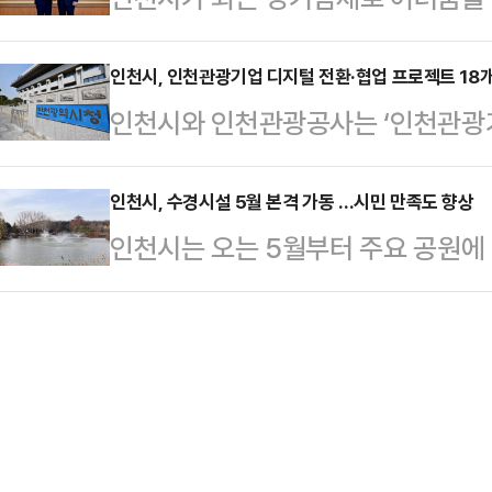
혼잡을 해소하기 위한 정책이다.출퇴
교통 공간이 아니라 아이들의 생명과
생태계 구축에 나섰다.인천시는 2
서울 및 인천 지역 간 이동 편의성을
며 “시민 모두가 안심할 수…
인 지원 및 경쟁력 강화를 위한 주요
인천시, 인천관광기업 디지털 전환·협업 프로젝트 18
잦은 구간과 민원·신고가 많은 지역 
인천시와 인천관광공사는 ‘인천관광기
(MOU)을 체결했다.양 기관은 이번
료했다.홍보물은 간석오거리 만수주공 
결과, 총 26개 사업에 18개 사를 
공인시장진흥공단의 다양한 지원사업
삼거리 가구단지 앞…
기업의 온라인 판로 개척과 시스템 구
인천시, 수경시설 5월 본격 가동 …시민 만족도 향상
과 전통시장 및 상점가의 활성화를 
인천시는 오는 5월부터 주요 공원에
종 기업 간 협업을 통해 새로운 관광
인 지원정책 극대화를 위한 상호 교류
25일 밝혔다.이번에 가동되는 수경
로젝트’ 사업이다.지난 2월부터 진행
상공인 지원, 소상공인 …
라호수공원 등 주요 거점공원을 포함한
32개, 협업 프로젝트 19개)이 접
이다.경관 분수, 인공폭포, 계류시설
환 14개 사업(14개 사)과 협업 프로
으며, 각 군·구의 운영 상황과 기상 
탄력적으로 운영된다.수경시설에서 