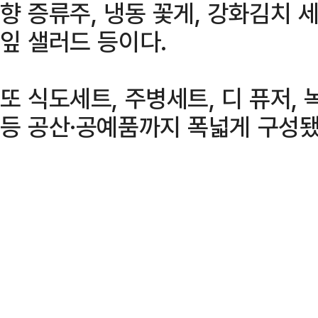
향 증류주, 냉동 꽃게, 강화김치 세
잎 샐러드 등이다.
또 식도세트, 주병세트, 디 퓨저,
등 공산·공예품까지 폭넓게 구성됐