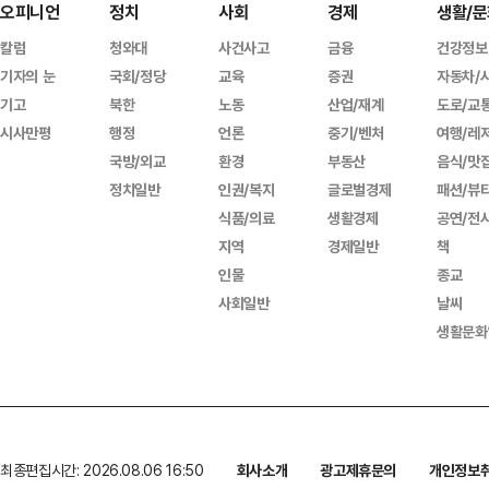
오피니언
정치
사회
경제
생활/문
칼럼
청와대
사건사고
금융
건강정보
기자의 눈
국회/정당
교육
증권
자동차/
기고
북한
노동
산업/재계
도로/교
시사만평
행정
언론
중기/벤처
여행/레
국방/외교
환경
부동산
음식/맛
정치일반
인권/복지
글로벌경제
패션/뷰
식품/의료
생활경제
공연/전
지역
경제일반
책
인물
종교
사회일반
날씨
생활문화
최종편집시간: 2026.08.06 16:50
회사소개
광고제휴문의
개인정보