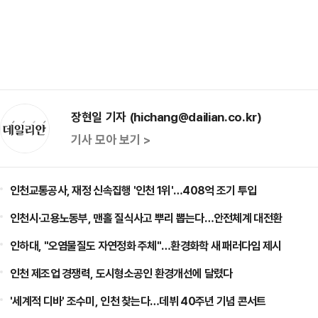
장현일 기자 (hichang@dailian.co.kr)
기사 모아 보기 >
인천교통공사, 재정 신속집행 '인천 1위'…408억 조기 투입
인천시·고용노동부, 맨홀 질식사고 뿌리 뽑는다…안전체계 대전환
인하대, "오염물질도 자연정화 주체"…환경화학 새 패러다임 제시
인천 제조업 경쟁력, 도시형소공인 환경개선에 달렸다
'세계적 디바' 조수미, 인천 찾는다…데뷔 40주년 기념 콘서트