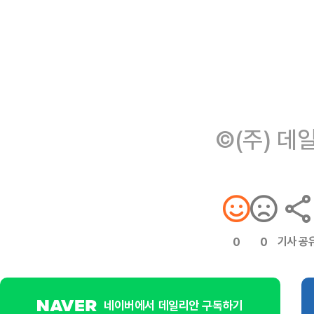
©(주) 데
기사 공
0
0
네이버에서 데일리안 구독하기