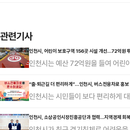
관련기사
인천시, 어린이 보호구역 156곳 시설 개선…72억원 
인천시는 예산 72억원을 들여 어린
28일 밝혔다.시는 인천 전역에 있는
후 교통안전시설과 과속방지턱 등을
“출·퇴근길 더 편리하게”…인천시, 버스전용차로 홍보
인천시는 시민들이 보다 편리하게 
도를 잘 볼 수 있도록 새로 도색하
로 운영 구간에 대한 홍보를 강화한
인천에는 초등학교, 유치원, 어린이집
에 도로 이용의 우선권을 부여함으
인천시, 소상공인시장진흥공단과 협력…지역경제 회복
구역으로 지정돼 운영 중이다.인천시
인천시가 최근 경기침체로 어려움을 