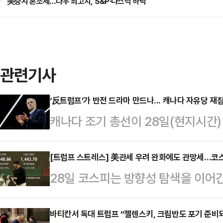
美증시 혼조세…다우 최고치, S&P·나스닥 하락
관련기사
‘反트럼프’가 반전 드라마 만드나... 캐나다 자유당 재
캐나다 조기 총선이 28일(현지시간) 
크 카니 총리의 자유당은 여러 여론
량 앞서면서 과반 의석 확보가 점쳐진
[트럼프 스트레스] 美관세 우려 완화에도 관망세…코스
28일 코스피는 방향성 탐색을 이어간
캐나다는 이번 선거를 통해 선거구별
미국발 관세 우려 완화에도 기업 실
캐나다 CBC방송 여론조사 트래커에
관망세를 보인 것이다.이날 한국거래소
바티칸서 독대 트럼프 “젤렌스키, 크림반도 포기 준비돼
42.5%로, 보수당(38.7%)보다 