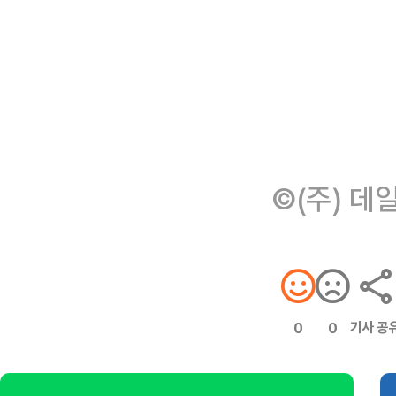
©(주) 데
기사 공
0
0