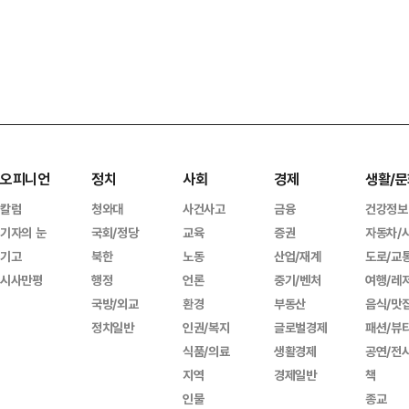
오피니언
정치
사회
경제
생활/문
칼럼
청와대
사건사고
금융
건강정보
기자의 눈
국회/정당
교육
증권
자동차/
기고
북한
노동
산업/재계
도로/교
시사만평
행정
언론
중기/벤처
여행/레
국방/외교
환경
부동산
음식/맛
정치일반
인권/복지
글로벌경제
패션/뷰
식품/의료
생활경제
공연/전
지역
경제일반
책
인물
종교