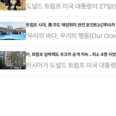
도널드 트럼프 미국 대통령이 27일
포인트(0.10%) 오른 2548.86으
한 블록퀘벡당은 23%, 진보 성향의 
시아에 넘길 준비가 된 것으로 보인다
포인트(0.19%) 오른 2551.23
지했다.전날…
고 주장해온 볼로디미르 젤렌스키 
트럼프 시대, 美 주도 해양회의 관전 포인트는[제10차 
관이 960억원을 사들였고, 개인과 외
‘우리의 바다, 우리의 행동(Our Ocea
이어서 주목된다.로이터통신 등에 따
아치웠다.코스피 시가총액 상위 10
워오션 콘퍼런스(OOC)가 막을 올렸
디미르 젤렌스키 우크라이나 대통령과
OOC에서 한국 정부는 해양 강국 
러, 트럼프 압박에도 우크라 공격 지속…최소 4명 사망
날 미 뉴저지에서 워싱턴DC로 출발
러시아가 도널드 트럼프 미국 대통령
다는 각오다.28일부터 30일까지 
했다. 그는 ‘러시아가 2014년 불
차 공습해 최소 4명이 숨졌다.로이
OOC는 세계 각국 장차관과 유엔 해
어권을 양도할 준비가 됐다고…
(현지시간) 전날 러시아가 공격용 드
계, 비정부 기구(NGO) 등 100여
이중 57대는 격추했지만 67대는 
10회차를 맞는 OOC 핵심 의제는 해
으로 동남부 드니프로페트로우스크 주
졌다.세르히 리사크 주자사는 “남성 