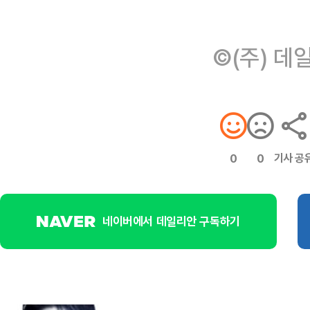
©(주) 데
기사 공
0
0
네이버에서 데일리안 구독하기