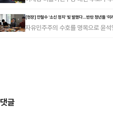
가능성을 시사한 한 언론의 보도를 인
첫 경제 행보로 SK하이닉스를 찾아
해 "말 따로 행동 따로인 이재명식 
다. 조승…
을 강조했다.이재명 후보는 28일 오
[현장] 안철수 '소신 정치' 빛 발했다…반탄 청년들 '미
수 없다"면서 이같이 밝혔다.신 수석대
자유민주주의 수호를 명목으로 윤석
메모리 반도체 간담회'에서 "국가 경
시간제 강행 등 반기업 정책은 모두
학교 학생 200명이 '찬탄(탄핵 찬성
될 수밖에 없다"며 "국민의 민생을 
냐"며…
지지에 나섰다. 이재명 더불어민주당
총력을 다해야 한다"고 말했다.이 후
대한 생각이 달랐더라도, '미래를 위
면서, 수출 중심의 우리 경제가 심각
수 후보는 28일 충북 청주 서원구의
결국 …
단과 간담회를 가졌다. 이는 안 후보의
된다.안 후보는 지난해 12월 7일 
해 본…
댓글