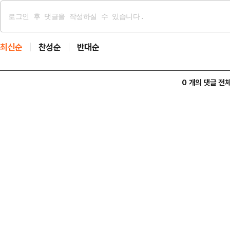
최신순
찬성순
반대순
0 개의 댓글 전