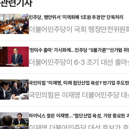
관련기사
민주당, 행안위서 '지역화폐 1조원 추경안' 단독처리
더불어민주당이 국회 행정안전위원회
조원을 신규 반영한 추가경정예산안(
주당의 일방적 추경안 처리에 반발하
'한덕수 출마' 가시화에…민주당 "5불가론""선거법 위
더불어민주당이 6·3 조기 대선 출
28일 오후 열린 전체회의에서 이 같은
대행 국무총리를 향해 공직자 신분에
도로 상정해 가결했다.지역사랑상품권
파상공세를 가하고 있다. 최근 범보
국민의힘 "이재명, 미래 첨단산업 육성? 반기업 주도한
점 사업으로, 민주당은 지역 경제 
국민의힘은 이재명 더불어민주당 대선
주당 후보와 비등하다는 여론조사 결과
한다고 주장했다. 반면 정부와 국민
첨단산업 육성이 가장 중요" 등의 입장
텐트' 시나리오가 현실화될 가능성을
편성에 부정적인 입장을 보…
'반도체 육성'을 외치면서, 현실에서
하이닉스 찾은 이재명…"첨단산업 육성, 가장 중요한 
따르면 민주당은 한 대행이 주변인들에 
이재명 더불어민주당 대선 후보가 후
온 것이 누구냐"고 꼬집었다.신동욱