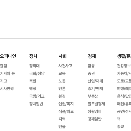
오피니언
정치
사회
경제
생활/문
칼럼
청와대
사건사고
금융
건강정보
기자의 눈
국회/정당
교육
증권
자동차/
기고
북한
노동
산업/재계
도로/교
시사만평
행정
언론
중기/벤처
여행/레
국방/외교
환경
부동산
음식/맛
정치일반
인권/복지
글로벌경제
패션/뷰
식품/의료
생활경제
공연/전
지역
경제일반
책
인물
종교