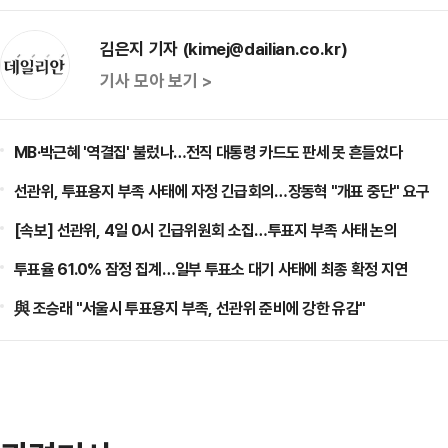
김은지 기자 (kimej@dailian.co.kr)
기사 모아 보기 >
MB·박근혜 '역결집' 불렀나…전직 대통령 카드도 판세 못 흔들었다
선관위, 투표용지 부족 사태에 자정 긴급회의…장동혁 "개표 중단" 요구
[속보] 선관위, 4일 0시 긴급위원회 소집…투표지 부족 사태 논의
투표율 61.0% 잠정 집계…일부 투표소 대기 사태에 최종 확정 지연
與 조승래 "서울시 투표용지 부족, 선관위 준비에 강한 유감"