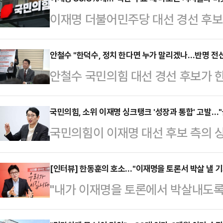
이재명 더불어민주당 대선 경선 후보
라는 유례없는 수치로 대선 후보로 
후보 캠프에서 앞다퉈 쓴소리를 냈다
안철수 "한덕수, 정치 한다면 누가 말리겠나…반명 전선
안철수 국민의힘 대선 경선 후보가 
나올 수 있는 수치라 보이지 않고, 
도전 공식화가 임박했다는 관측에 대
후보가 이런 득표율로 대선 후보로 
면 누가 말릴 수 있겠느냐"며 "반(
국민의힘, 소위 이재명 싱크탱크 '성장과 통합' 고발…
다.신동욱 국민의힘 수석대변인은 2
국민의힘이 이재명 대선 후보 측의 싱
화 등 방식을 통해 힘을 합쳐야 된다
대회에서 대선 후보로 선출된 직후 
을 공직선거법 등 위반 혐의로 고
전 서구 대전시의회에서 기자들과 만
'이재명당'에 제동…
28일 중앙선거관리위원회에 '성장과
[인터뷰] 한동훈의 호소…"이재명을 토론서 박살 낼 기
것"이라며 이같이 말했다.그는 "내가
"내가 이재명을 토론에서 박살내도록 
금법 위반 혐의로 고발했다고 밝혔다
세 협상에서) 최대한 좋은 성과를 거
냐. 통쾌하게 이기는 그런 경험하고 
공동대표 등 관계자들은 이재명 후보
라면서도 "(한…