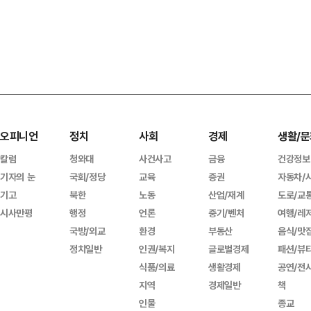
오피니언
정치
사회
경제
생활/문
칼럼
청와대
사건사고
금융
건강정보
기자의 눈
국회/정당
교육
증권
자동차/
기고
북한
노동
산업/재계
도로/교
시사만평
행정
언론
중기/벤처
여행/레
국방/외교
환경
부동산
음식/맛
정치일반
인권/복지
글로벌경제
패션/뷰
식품/의료
생활경제
공연/전
지역
경제일반
책
인물
종교