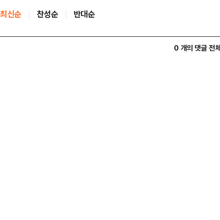
최신순
찬성순
반대순
0 개의 댓글 전