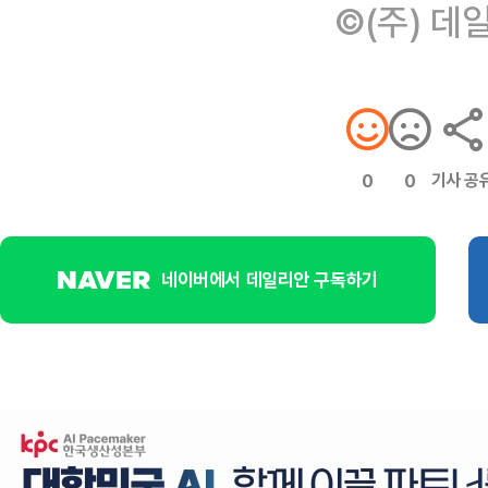
©(주) 데
기사 공
0
0
네이버에서 데일리안 구독하기