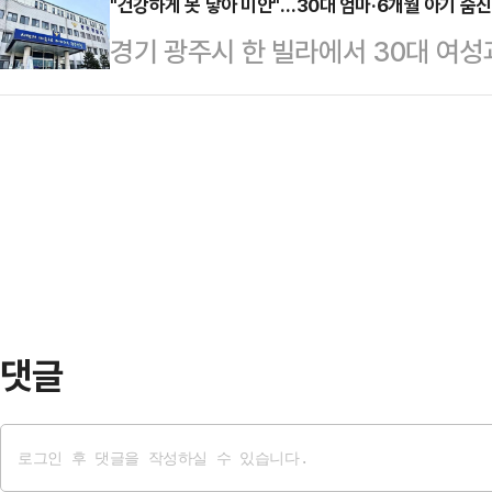
어진 국민의힘 경선 토론회가 종료된
"건강하게 못 낳아 미안"…30대 엄마·6개월 아기 숨진
았다고 공개적으로 밝히며 이 단체가
경기 광주시 한 빌라에서 30대 여성
논리로 상대 후보들을 압박하며 존재
임을 자인했다"고 말했다.이어 "또한
찰이 수사에 나섰다.28일 경찰에 따
는 호불호가 갈릴 수 있을지 몰라도 
등록 조직임에도 위원들에게…
신현동의 한 빌라에서 "부인과 아기가
도 부인하기 어렵단 평가를 받는다.
고를 받고 출동한 경찰이 현장에 도착
은 한 후보는 오랜 정치 경력을 지
와 생후 6개월 된 B군이 각각 다른 
국회의원, 광역단…
녀와 이 집 안에서 자다가 깬 뒤 현
졌다.A씨의 휴대전화에서는 "아기를
취지…
댓글