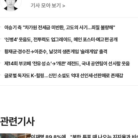
기사 모아 보기 >
이승기 측 "차가원 전세금 미반환, 고도의 사기…죄질 불량해"
‘신병4’ 웃음도, 전투력도 업그레이드, 메인 포스터·예고편 공개
황재균·경수진→이준수, 날것의 생존게임 '술래게임' 출격
제14회 부코페 ‘전유성 쇼’→‘개콘’ 레전드, 국내 공연팀이 선사할 웃음
글로벌 독자도 K-힐링…신인 소설도 억대 선인세·선판매로 존재감
관련기사
이재명 89.8%에…"북한 투표 때 나오는 지지율과 비