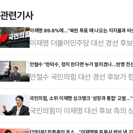
관련기사
이재명 89.8%에…"북한 투표 때 나오는 지지율과 비
이재명 더불어민주당 대선 경선 후보
라는 유례없는 수치로 대선 후보로 
후보 캠프에서 앞다퉈 쓴소리를 냈다
안철수 "한덕수, 정치 한다면 누가 말리겠나…반명 전선
안철수 국민의힘 대선 경선 후보가 
나올 수 있는 수치라 보이지 않고, 
도전 공식화가 임박했다는 관측에 대
후보가 이런 득표율로 대선 후보로 
면 누가 말릴 수 있겠느냐"며 "반(
국민의힘, 소위 이재명 싱크탱크 '성장과 통합' 고발…
다.신동욱 국민의힘 수석대변인은 2
국민의힘이 이재명 대선 후보 측의 싱
화 등 방식을 통해 힘을 합쳐야 된다
대회에서 대선 후보로 선출된 직후 
을 공직선거법 등 위반 혐의로 고
전 서구 대전시의회에서 기자들과 만
'이재명당'에 제동…
[인터뷰] 한동훈의 호소…"이재명을 토론서 박살 낼 기