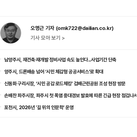
오명근 기자 (omk722@dailian.co.kr)
기사 모아 보기 >
남양주시, 재건축·재개발 정비사업 속도 높인다...사업기간 단축
양주시, 드론배송 넘어 ‘시민 체감형 공공서비스’로 확대
신동화 구리시장, ‘시민 공감 로드체킹’ 검배근린공원 조성 현장 방문
손배찬 파주시장, 파주시 첫 폭염 중대경보 발효에 따른 긴급 현장 점검나
포천시, 2026년 '길 위의 인문학' 운영