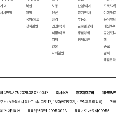
기고
북한
노동
산업/재계
도로/교
시사만평
행정
언론
중기/벤처
여행/레
국방/외교
환경
부동산
음식/맛
정치일반
인권/복지
글로벌경제
패션/뷰
식품/의료
생활경제
공연/전
지역
경제일반
책
인물
종교
사회일반
날씨
생활문화
최종편집시간: 2026.08.07 00:17
회사소개
광고제휴문의
개인정보
주소 : 서울특별시 용산구 서빙고로 17, 18층(한강로3가,센트럴파크 타워동)
전화 
제호: 데일리안
등록일/발행일: 2005.09.13
등록번호: 서울 아00055