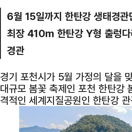
6월 15일까지 한탄강 생태경관
최장 410m 한탄강 Y형 출렁
경관
경기 포천시가 5월 가정의 달을
대규모 봄꽃 축제인 포천 한탄강 
격적인 세계지질공원인 한탄강 관