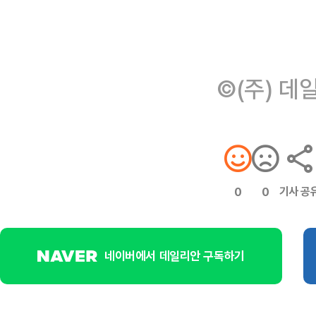
©(주) 데
기사 공
0
0
네이버에서 데일리안 구독하기