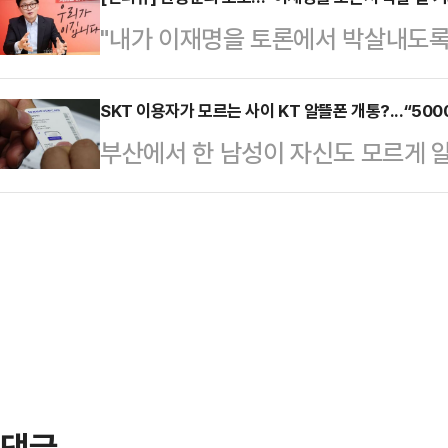
28일 중앙선거관리위원회에 '성장과
것"이라며 이같이 말했다.그는 "내가
"내가 이재명을 토론에서 박살내도록 
금법 위반 혐의로 고발했다고 밝혔다
세 협상에서) 최대한 좋은 성과를 거
냐. 통쾌하게 이기는 그런 경험하고 
공동대표 등 관계자들은 이재명 후보
라면서도 "(한…
어진 국민의힘 경선 토론회가 종료된
SKT 이용자가 모르는 사이 KT 알뜰폰 개통?...“50
았다고 공개적으로 밝히며 이 단체가
부산에서 한 남성이 자신도 모르게 
논리로 상대 후보들을 압박하며 존재
임을 자인했다"고 말했다.이어 "또한
이 빠져나가는 피해를 입었다며 경찰
는 호불호가 갈릴 수 있을지 몰라도 
등록 조직임에도 위원들에게…
따르면 60대 남성 A씨는 지난 22일
도 부인하기 어렵단 평가를 받는다.
통이 되자 인근 대리점을 찾았다.A씨
은 한 후보는 오랜 정치 경력을 지
이 새로 개통된 사실을 알게 됐고, 통
국회의원, 광역단…
례에 걸쳐 총 5000만원이 모르는 
경찰에 신고했고, 은행에 지급정지를
계로 내용 확…
댓글