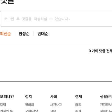
최신순
찬성순
반대순
0 개의 댓글 전
오피니언
정치
사회
경제
생활/문
칼럼
청와대
사건사고
금융
건강정보
기자의 눈
국회/정당
교육
증권
자동차/