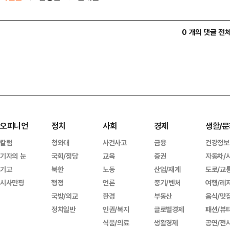
0 개의 댓글 전
오피니언
정치
사회
경제
생활/문
칼럼
청와대
사건사고
금융
건강정보
기자의 눈
국회/정당
교육
증권
자동차/
기고
북한
노동
산업/재계
도로/교
시사만평
행정
언론
중기/벤처
여행/레
국방/외교
환경
부동산
음식/맛
정치일반
인권/복지
글로벌경제
패션/뷰
식품/의료
생활경제
공연/전