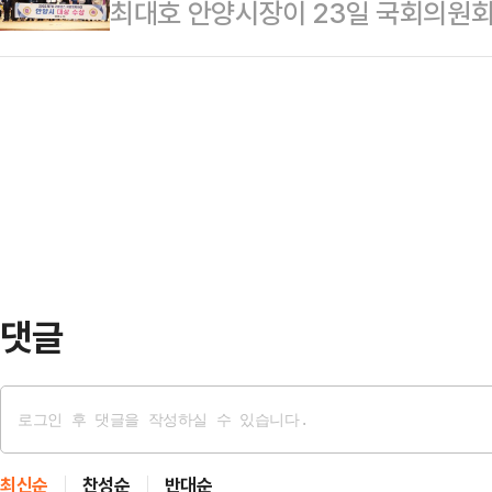
최대호 안양시장이 23일 국회의원회
(University of Santo To
청 절차를 여권 도움창구에서 안내받
대상' 대상 시상식에서 단체장 부문 
등 120여명이 정보기술(IT) 산업 
따라 여권 신청…
SNS에 "겸허한 마음으로, 기술보다
난 23일 안양시 스마트도시통합센
음씩 나아가겠다"며 소감을 올렸다.
있는 '경기관광플랫폼(여행정보)'를
적 모델을 구축하고, 공공기관과 민
게 된 대학교는…
해 도시의 비전을 실현하고 주민의 
높은 평가를 받았다"고 했다.실제로
스 '주야로', 고…
댓글
최신순
찬성순
반대순