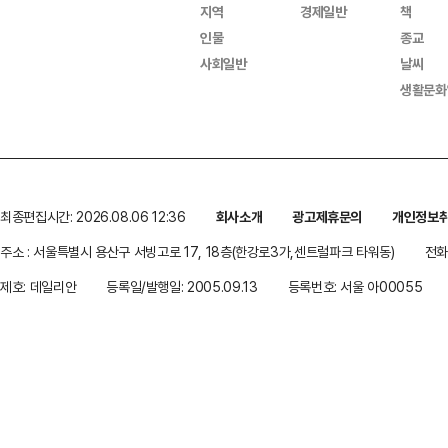
지역
경제일반
책
인물
종교
사회일반
날씨
생활문화
최종편집시간: 2026.08.06 12:36
회사소개
광고제휴문의
개인정보
주소 : 서울특별시 용산구 서빙고로 17, 18층(한강로3가,센트럴파크 타워동)
전화 
제호: 데일리안
등록일/발행일: 2005.09.13
등록번호: 서울 아00055