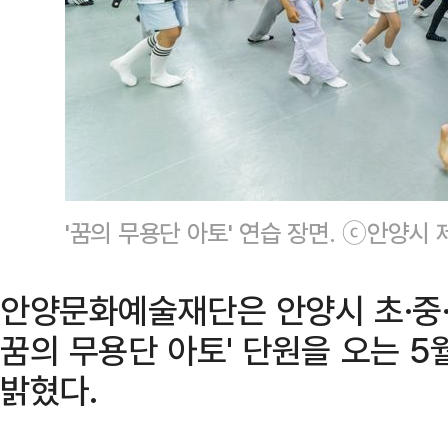
'꿈의 무용단 아토' 연습 장면. ⓒ안양시 
안양문화예술재단은 안양시 초·중·
꿈의 무용단 아토' 단원을 오는 5
밝혔다.