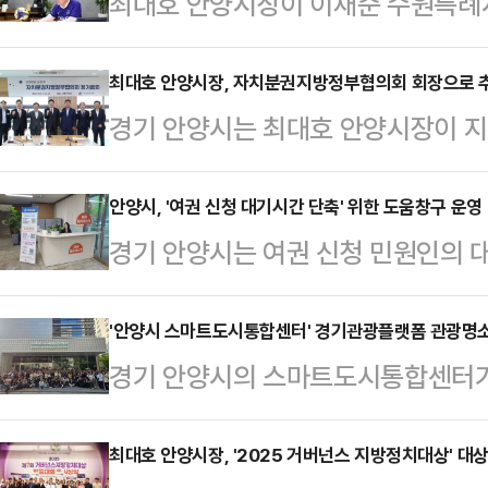
최대호 안양시장이 이재준 수원특례시
폼을 입는다는 약속을 지킨 것에 감
수원의 축구팀이 경기를 펼치면서 경
최대호 안양시장, 자치분권지방정부협의회 회장으로 
경기 안양시는 최대호 안양시장이 
최 시장은 지난 25일 자신의 SNS에
지방정부협의회 제5대 회장으로 추
멋지게 지켜주셔서 감사하다. 보라가
부협의회는 자치분권 촉진과 지방자치
안양시, '여권 신청 대기시간 단축' 위한 도움창구 운영
다.앞서 19일 FC안양과 수원FC는
경기 안양시는 여권 신청 민원인의 
있으며, 현재 전국의 22개 지방정부
부에 앞서 지는 팀이 이기는 팀의 유
를 제공하기 위해 '여권 도움창구(헬
명시 일직동 광명무역센터에서 열린
리했다.최 시장…
다.시는 여권 신청 절차에 대한 안내
'안양시 스마트도시통합센터' 경기관광플랫폼 관광명
회에서는 2024년 주요사업 추진현황 
경기 안양시의 스마트도시통합센터가
종합민원실 안에 여권 도움창구를 별
산안, 협의회 임원 선출 등이 논의 
광플랫폼'을 통해 국내외에 관광명소
권 신청을 위해 종합민원실을 방문하
시장은 "엄중한 시기에 협의…
지고 있다.24일 안양시에 따르면 
최대호 안양시장, '2025 거버넌스 지방정치대상' 대상
명 로마자 기재, 사진 규격 확인, 우