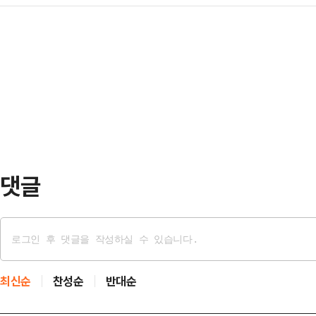
경찰이 현장 수색에 나섰다.23일 경
희롱·성추행 피해가 있었는지 등 사
출동을 요청했다.출…
라인 커뮤니티에 "용인 기흥역 근처 
일부터 사흘 동안 진행된 조선대 한 
올라왔다.게시글에는 "지금 기흥역 
이에서 성희롱·성추행 의혹이 제기됐
죽 개조해서 만들었고 일주일 뒤인 3
러브샷 등이 고학…
내용이 담겼다.전북경찰청은 이날 오
고를 접수하고 용인동부경찰서에 공
투입해 폭탄 등 …
댓글
최신순
찬성순
반대순