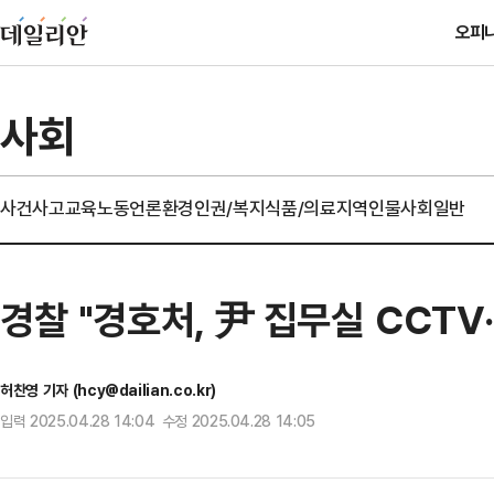
오피
사회
사건사고
교육
노동
언론
환경
인권/복지
식품/의료
지역
인물
사회일반
경찰 "경호처, 尹 집무실 CCTV
허찬영 기자 (hcy@dailian.co.kr)
입력 2025.04.28 14:04 수정 2025.04.28 14:05