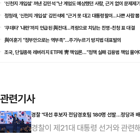
'신천지 개입설' 꺼낸 김민석 "난 계엄도 예상했던 사람, 근거 없이 문제제
정청래, '신천지 개입설' 김민석에 "근거 못 대고 대통령팔이…나쁜 사람 뽑
'쿠데타' '내란'까지 언급된 與전대…격랑으로 치닫는 친명-친청 표 대결
與이훈기 "정부안으로는 역부족"…주가누르기 방지법 대표발의
조국, 단일종목 레버리지 ETF에 靑 책임론…"정책 실패 김용범 책임 물어
관련기사
경찰 "대선 후보자 전담경호팀 180명 선발…정당과 배
경찰이 제21대 대통령 선거와 관련해
의하는 등 대선 후보들에 대한 본격