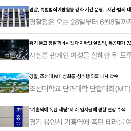
은 28일 정례 기자간담회에서 "정당
경찰, 특별범죄예방활동 강화 기간 운영…재난·범죄·대
경찰청은 오는 28일부터 6월8일까지
치해 관련 정당과 순차적으로 합의를
운영한다고 24일 밝혔다.경찰청은 
되면 주요 정당과 다른 정당에서도 
지는 봄철, 징검다리 연휴(5월 1일∼6
흉기 들고 경찰과 4시간 대치하던 살인범, 특공대가 7
러면서 "이재명 더불어민주당 대선 
사실혼 관계인 여성을 살해한 뒤 도주
유지가 필요하다고 설명했다.특히 연
다"고 말했다.실제 이날 이 대표의 박
원들에게 제압돼 검거된 사실이 드러
험, 최근 봉천동 방화 사건 및 미아
이 '서한을 전달하겠다'며…
경찰서는 사실혼 관계인 여성을 살해
경찰, 조선대 MT 성희롱·성추행 의혹 내사 착수
만큼 전 기능을 동원해 총력 대응한
조선대학교 단과대학 단합대회(MT)
붙잡았다.A씨는 지난 21일 밤 11
사전 준비기간을 갖고 범죄예방진단팀
거진 것과 관련해 경찰이 내사(입건 
계인 50대 여성을 흉기로 찔러 살해
에 파악…
면 광주 동부경찰서는 조선대 한 학과
"기흥역에 폭탄 세팅" 테러 암시글에 경찰 현장 수색
는 경기 과천시 서울대공원으로 달아
경기 용인시 기흥역에 폭탄 테러를 
내사를 진행 중이다. 경찰은 대학 관
대치했다. 이 과정이 길어지자 경찰