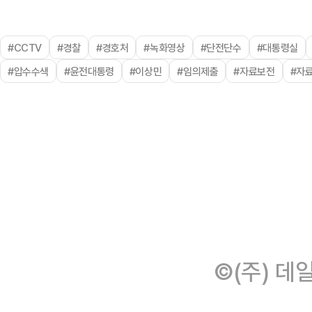
#CCTV
#경찰
#경호처
#녹화영상
#단전단수
#대통령실
#압수수색
#윤전대통령
#이상민
#임의제출
#자료보전
#자
©(주) 데