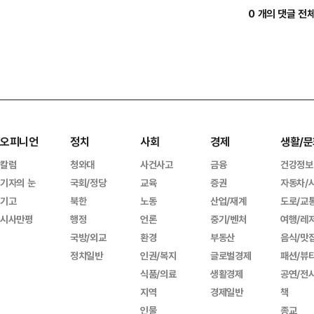
0 개의 댓글 전
오피니언
정치
사회
경제
생활/문
칼럼
청와대
사건사고
금융
건강정보
기자의 눈
국회/정당
교육
증권
자동차/
기고
북한
노동
산업/재계
도로/교
시사만평
행정
언론
중기/벤처
여행/레
국방/외교
환경
부동산
음식/맛
정치일반
인권/복지
글로벌경제
패션/뷰
식품/의료
생활경제
공연/전
지역
경제일반
책
인물
종교