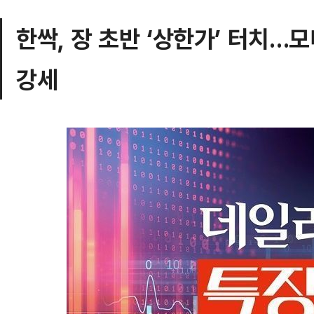
한싹, 장 초반 ‘상한가’ 터치…
강세