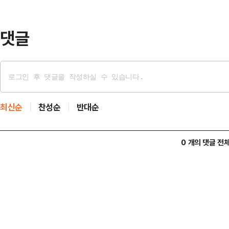
을, 코스닥 시장에서 784억원을 사
관세 유예 발표로 증…
댓글
최신순
찬성순
반대순
0 개의 댓글 전