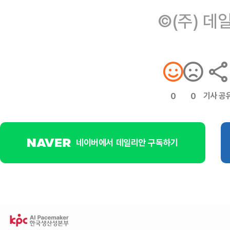
©(주) 데
기사 공
0
0
네이버에서 데일리안 구독하기