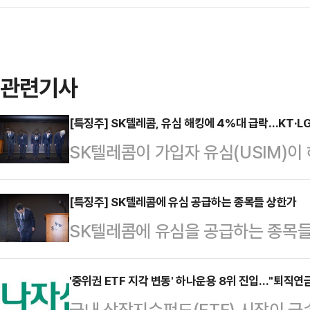
관련기사
[특징주] SK텔레콤, 유심 해킹에 4%대 급락…KT·
SK텔레콤이 가입자 유심(USIM)이
를 보이고 있다. 반면 이번 사태로 
승하고 있다.28일 한국거래소에 따르
[특징주] SK텔레콤에 유심 공급하는 종목들 상한가
SK텔레콤에 유심을 공급하는 종목들
은 전 거래일 대비 4.41%(2550
SK텔레콤이 해킹으로 가입자 유심(U
은 시간 KT와 LG유플러스는 각각 2.
해 보상안을 내놓았기 때문이다. 28
'중위권 ETF 지각 변동' 하나운용 8위 진입…"퇴직연
3.14%(360원) 상승한 1만184
국내 상장지수펀드(ETF) 시장이 급