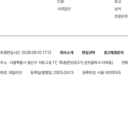
인물
종교
사회일반
날씨
생활문화
최종편집시간: 2026.08.10 17:12
회사소개
편집규약
광고제휴문의
주소 : 서울특별시 용산구 서빙고로 17, 18층(한강로3가,센트럴파크 타워동)
전화 
제호: 데일리안
등록일/발행일: 2005.09.13
등록번호: 서울 아00055