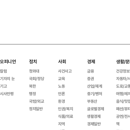
오피니언
정치
사회
경제
생활/문
칼럼
청와대
사건사고
금융
건강정보
기자의 눈
국회/정당
교육
증권
자동차/
기고
북한
노동
산업/재계
도로/교
시사만평
행정
언론
중기/벤처
여행/레
국방/외교
환경
부동산
음식/맛
정치일반
인권/복지
글로벌경제
패션/뷰
식품/의료
생활경제
공연/전
지역
경제일반
책