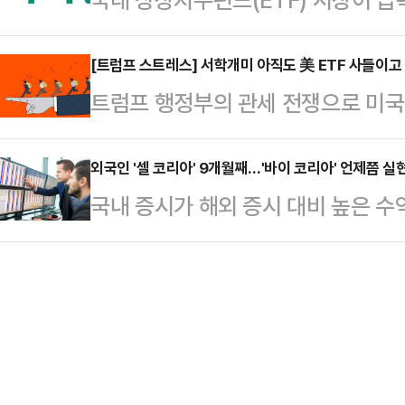
12분 현재 엑스큐어는 전 거래일 대비
고로 가입자 유심 정보가 탈취된 사
치열한 가운데 ETF 후발주자인 하
5010원에 거래되고 있다. 유비벨록
며 존재감을 드러내고 있다.22일
[트럼프 스트레스] 서학개미 아직도 美 ETF 사들이고
았다.이는 SK텔레콤이 이날부터 전
트럼프 행정부의 관세 전쟁으로 미국
ETF 시장 점유율은 지난 17일 기준으
데 유심 물량이 부족하자 관련 업체
지만 미국에 투자하는 이른바 ‘서학
2023년 4월부터 줄곧 9위에 머
SK텔레콤은 …
(ETF) 순매수 행진은 여전히 계속되
외국인 '셀 코리아' 9개월째…'바이 코리아' 언제쯤 실
용(1조6837억원)을 제치고 8위로
국내 증시가 해외 증시 대비 높은 수
면 최근 한 달 동안 개인 투자자들은 ‘
하나금융그룹에 100% 편입된 뒤 조
바 '셀 코리아'는 9개월째 계속되고
들였다. 이는 개인 투자자 순매수 2
신 등을 통해 …
불확실성 및 공매도 재개 등이 맞물
ETF 순매수 상위 종목들을 살펴보면
잦아들던 상황에서 매수 전환 흐름까
올렸다.‘TIGER 미국S&P500’을 비롯
는 기대감이 커지고 있다.25일 한국
시에서 3043억원을 순매수했다. 