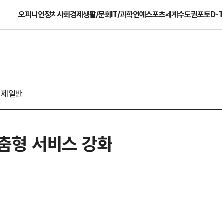
오피니언
정치
사회
경제
생활/문화
IT/과학
연예
스포츠
세계
수도권
포토
D-
경제일반
맞춤형 서비스 강화