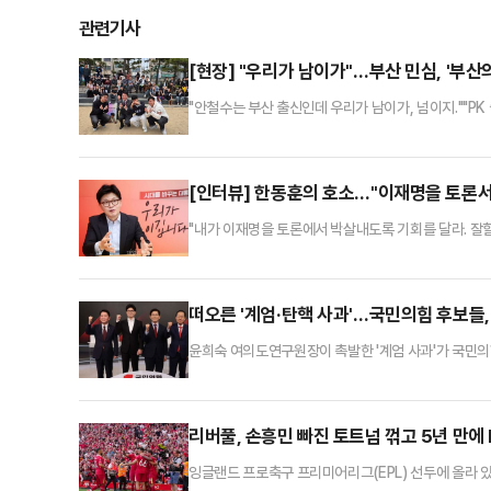
관련기사
[현장] "우리가 남이가"…부산 민심, '부산
"안철수는 부산 출신인데 우리가 남이가, 넘이지.""PK
민의힘 대선 경선 후보에 대한 '고향'의 민심은 그 어느
사람인데 이번에는 꼭 잘 되시라" "경선에서 꼭 이겨라
라는 당부도 많이 나왔다.안철수 후보는 27일 자신의 
[인터뷰] 한동훈의 호소…"이재명을 토론서
"내가 이재명을 토론에서 박살내도록 기회를 달라. 잘할
게 이어진 국민의힘 경선 토론회가 종료된 가운데, 한
감 있는 말투는 호불호가 갈릴 수 있을지 몰라도 토론
상대 후보들 대비 늦은 한 후보는 오랜 정치 경력을 
떠오른 '계엄·탄핵 사과'…국민의힘 후보들, 
윤희숙 여의도연구원장이 촉발한 '계엄 사과'가 국민의
태가 윤 전 대통령의 계엄 선포와 탄핵 소추로 시작된
있다.27일 정치권에 따르면 안철수 국민의힘 대선 경선
훈·홍준표 후보에게 "윤 전 대통령이 헌법재판소에서 
리버풀, 손흥민 빠진 토트넘 꺾고 5년 만에 
잉글랜드 프로축구 프리미어리그(EPL) 선두에 올라 