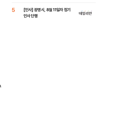
원 
5
10
[인사] 광명시, 8월 11일자 정기
[단
인사 단행
1%
구