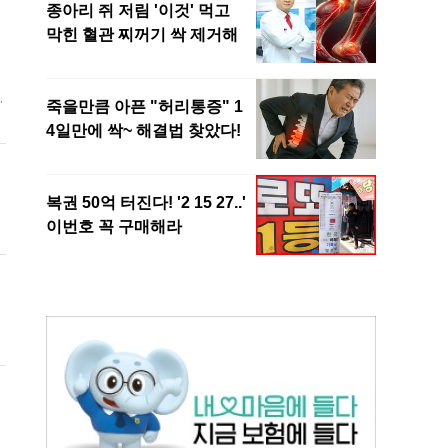
국
듬
는