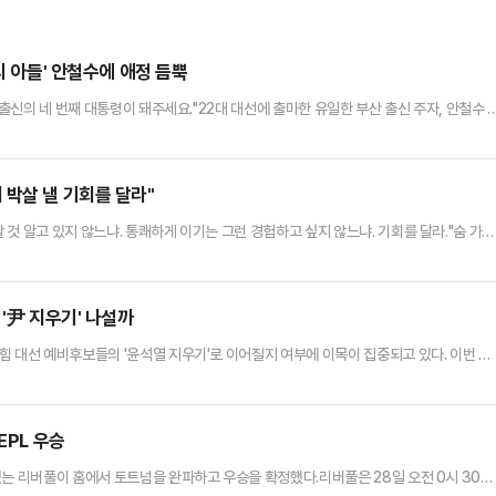
의 아들' 안철수에 애정 듬뿍
 출신의 네 번째 대통령이 돼주세요."22대 대선에 출마한 유일한 부산 출신 주자, 안철수 
 때보다 뜨거웠다. 대선에 네 번째 도전하는 안 후보의 정치 여정을 잘 알기에 "유일한 부산
" 등 응원이 이어졌다. 특히 이재명 더불어민주당 대선 후보를 꼭 이기고 정권을 재창출하
고향인 부산을 방문했다. 안 후보가 대권 행보…
 박살 낼 기회를 달라"
 것 알고 있지 않느냐. 통쾌하게 이기는 그런 경험하고 싶지 않느냐. 기회를 달라."숨 가쁘
동훈 후보는 특유의 언변과 논리로 상대 후보들을 압박하며 존재감을 각인시켰다. 그의 리
 무대에서 보여준 그의 역량은 누구도 부인하기 어렵단 평가를 받는다.정치권에 입문한지
지닌 대권주자들과 겨루고 있다. 그렇다보니 국회의원, 광역단…
'尹 지우기' 나설까
힘 대선 예비후보들의 '윤석열 지우기'로 이어질지 여부에 이목이 집중되고 있다. 이번 사
 만큼, 윤 전 대통령의 그림자에서 벗어나지 못하면 대선 승리도 어렵다는 우려가 감지되고
 후보는 전날 서울 중구 MBN 스튜디오에서 열린 2차 경선 4강 토론회에서 김문수·한동
파면당했다. 정부·여당의 일원으로서 상처받은 국민에게 사과할 의…
EPL 우승
있는 리버풀이 홈에서 토트넘을 완파하고 우승을 확정했다.리버풀은 28일 오전 0시 30분