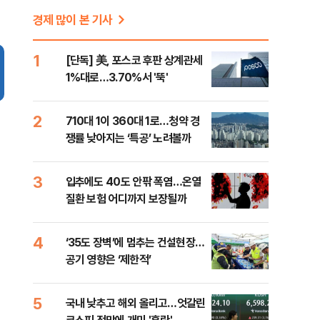
경제 많이 본 기사
1
[단독] 美, 포스코 후판 상계관세
1%대로…3.70%서 '뚝'
2
710대 1이 360대 1로…청약 경
쟁률 낮아지는 ‘특공’ 노려볼까
3
입추에도 40도 안팎 폭염…온열
질환 보험 어디까지 보장될까
4
‘35도 장벽’에 멈추는 건설현장…
공기 영향은 ‘제한적’
5
국내 낮추고 해외 올리고…엇갈린