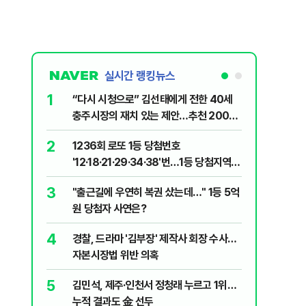
실시간 랭킹뉴스
1
6
“다시 시청으로” 김선태에게 전한 40세
"정청래,
충주시장의 재치 있는 제안…추천 2000
말라"…친
개
격돌
2
7
1236회 로또 1등 당첨번호
장애인 밀
'12·18·21·29·34·38'번…1등 당첨지역
심도 실형
어디?
3
8
"출근길에 우연히 복권 샀는데…" 1등 5억
"우리가 
원 당첨자 사연은?
다" 허지
4
9
경찰, 드라마 '김부장' 제작사 회장 수사…
정청래 "
자본시장법 위반 의혹
길 "이제
민주당"
5
10
김민석, 제주·인천서 정청래 누르고 1위…
최악의 
누적 결과도 金 선두
낮 최고 