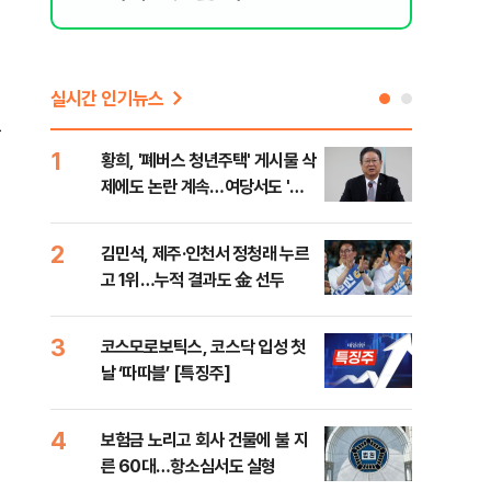
실시간 인기뉴스
능
1
6
황희, '폐버스 청년주택' 게시물 삭
李,
제에도 논란 계속…여당서도 '내
국민
로남불' 비판
李 
2
7
김민석, 제주·인천서 정청래 누르
정청
고 1위…누적 결과도 金 선두
판"
민석
3
8
코스모로보틱스, 코스닥 입성 첫
[속
날 ‘따따블’ [특징주]
선거
리
4
9
보험금 노리고 회사 건물에 불 지
"정
른 60대…항소심서도 실형
도 