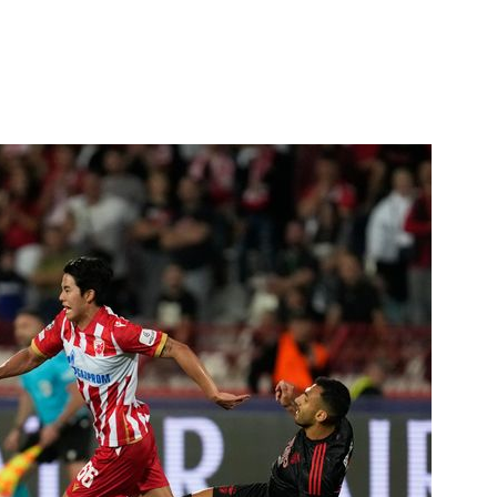
1
日 "오봉 연휴 '더블 태풍' 영향"
핀' 한국 영향 줄까
2
"오세훈이 주택 공급 않아" "
반영"…민주당의 부동산 세제
3
“월급만으론 집 못 사”…레버
탄 청년들 [Now 2.30]
4
"탄약 왜 부족한 거야"…트럼프
무기고 고갈'에 국방장관 질책
5
[데일리안 오늘뉴스 종합] 축
인 심판에 성접대 의혹, 李대통