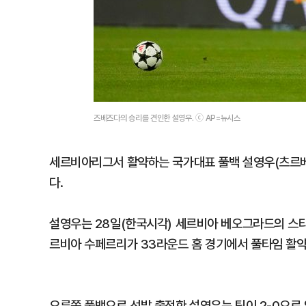
즈베즈다의 승리를 견인한 설영우. ⓒ AP=뉴시스
세르비아리그서 활약하는 국가대표 풀백 설영우(츠르베나
다.
설영우는 28일(한국시각) 세르비아 베오그라드의 스타
르비아 수페르리가 33라운드 홈 경기에서 풀타임 활약
오른쪽 풀백으로 선발 출전한 설영우는 팀이 2-0으로