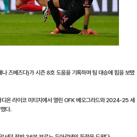
지율 하락 의식했나, 삼전닉스
물, SK하이닉스 프리마켓 시초
점화, 김민석 "과반 승리 가능성
 즈베즈다)가 시즌 8호 도움을 기록하며 팀 대승에 힘을 보탰
디온 라이코 미티치에서 열린 OFK 베오그라드와 2024-25 세
했다.
 앞서던 전반 36분 부르노 두아르테의 득점을 도왔다.