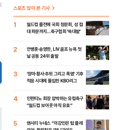
지
스포츠 많이 본 기사
1
월드컵 졸전에 국회 청문회, 성 접
대 파문까지…축구협회 ‘쑥대밭’
2
안병훈·송영한, LIV 골프 뉴욕 첫
날 공동 24위 출발
3
‘장마·황사·추위 그리고 폭염’ 기후
적응 시대에 돌입한 KBO리그
4
인판티노 회장 압박하는 유럽축구
“월드컵 보이콧 아직 유효”
5
맨시티 누네스 “이강인은 탑 플레