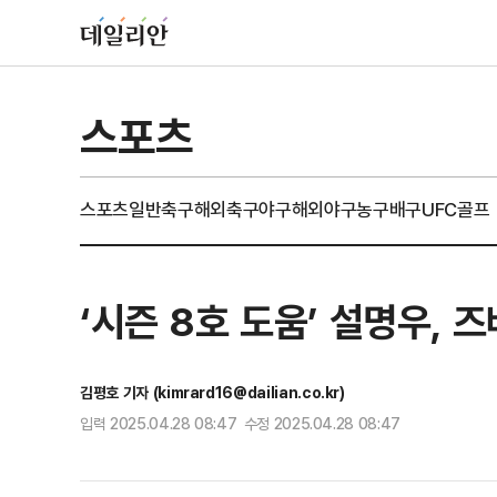
스포츠
스포츠일반
축구
해외축구
야구
해외야구
농구
배구
UFC
골프
‘시즌 8호 도움’ 설명우, 
김평호 기자 (kimrard16@dailian.co.kr)
입력 2025.04.28 08:47 수정 2025.04.28 08:47