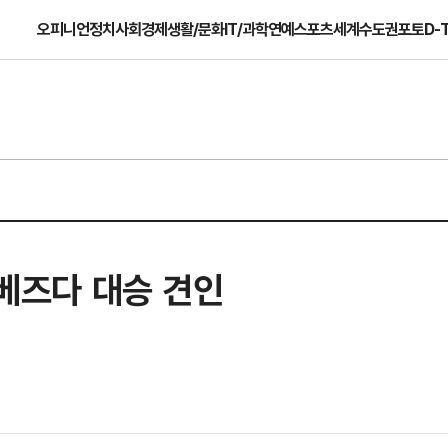
오피니언
정치
사회
경제
생활/문화
IT/과학
연예
스포츠
세계
수도권
포토
D-
즈베즈다 대승 견인