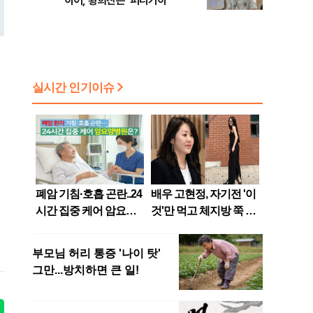
이어, 황희찬은 ‘퍼니가이’”