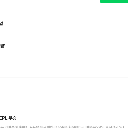
제압
밭’
EPL 우승
있는 리버풀이 홈에서 토트넘을 완파하고 우승을 확정했다.리버풀은 28일 오전 0시 30분