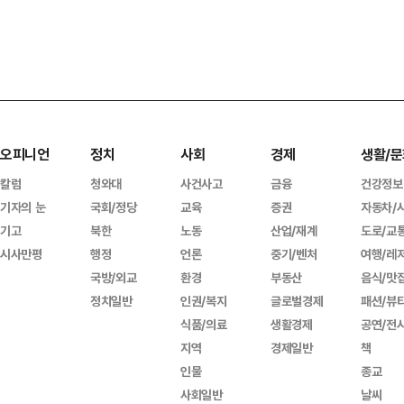
오피니언
정치
사회
경제
생활/문
칼럼
청와대
사건사고
금융
건강정보
기자의 눈
국회/정당
교육
증권
자동차/
기고
북한
노동
산업/재계
도로/교
시사만평
행정
언론
중기/벤처
여행/레
국방/외교
환경
부동산
음식/맛
정치일반
인권/복지
글로벌경제
패션/뷰
식품/의료
생활경제
공연/전
지역
경제일반
책
인물
종교
사회일반
날씨