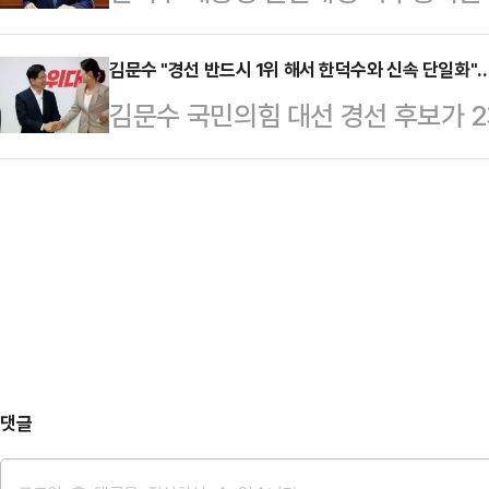
별 모듈) 정보 해킹 사고와 관련해
찰 출신 정치 초심자'는 한동훈 후보
경선 국면에서 실시된 각…
신위원회, 개인정보위원회 등 관계부
김문수 "경선 반드시 1위 해서 한덕수와 신속 단일화"
소통관에서 기자회견을 열어 "김문수
김문수 국민의힘 대선 경선 후보가 
하기 바란다"고 했다.한 대행은 27
이지만 이들은 과거를 지향하는 법조
일반국민 여론조사 시작에 즈음해 경
들의 불편과 불안이 조속히 해소될 
가야 한다…
확정되면 한덕수 대통령 권한대행 국
등 해당 사업자의 조치의 적정성을 면
화를 하겠다고 확약했다.김문수 후보
그러면서 "현재 진행 중인 사고 원
에서 열린 지지 선언 및 정책공약 발
게 알리라"고 했다…
2차 경선 투표가 시작됐다. 이번 대
"당원 동지 여러분께서 한 분도 빠
우리 당의 열망을 보…
댓글