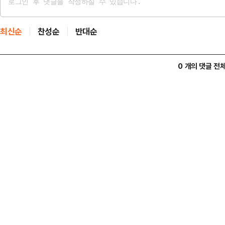
최신순
찬성순
반대순
0 개의 댓글 전