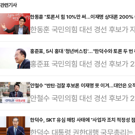
관련기사
한동훈 "토론서 힘 10%만 써…이재명 상대론 200%
한동훈 국민의힘 대선 경선 후보가 
더불어민주당 후보와 맞붙어 박살낼 
당내 경선 TV토론은 같은 편이라 힘
홍준표, 5시 홍대 '청년버스킹'…"한덕수와 토론 두 번
홍준표 국민의힘 대선 경선 후보가 
200%의 힘을 쏟을 생각이라고 밝혔
일반국민 여론조사 개시를 맞아 홍대
인천시당 대회의실에서 열린 당원간담
는다. 홍 후보는 한덕수 대통령 권
안철수 "반탄·검찰 후보론 이재명 못 이겨…대안은 오직
모두 훌륭하지만 이재명과 토론으로
안철수 국민의힘 대선 경선 후보가 
전격 공개하는 승부수를 띄우기도 했
라"며 "나는 같은 편이니 10% 힘만
가 시작된 27일 "탄핵을 반대하고 
에 "오늘 오후 5시에 홍대 거리에 
쏟아붓겠다"고 말…
없다. 검사 출신 정치 초심자로는 명
한덕수, SKT 유심 해킹 사태에 "사업자 조치 적정성 
"이 땅의 청년들이 가지는 불안들을
한덕수 대통령 권한대행 국무총리는 S
라고 호소했다. 안 후보가 언급한 '탄
간담회 형식의 질의응답 행사를 갖고