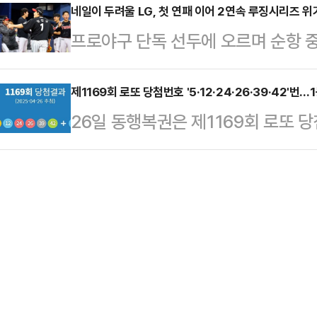
다방은 올해 3월 기준 서울 지역 연
네일이 두려울 LG, 첫 연패 이어 2연속 루징시리즈 위
선 4강 토론회를 치렀다. 4명의 후
프로야구 단독 선두에 오르며 순항 
수준을 분석한 '다방여지도'를 발표
파간 공세에 대한 국민들의 피로감을
우고 있다.LG는 27일 현재 7할이 넘
로 추출한 자치구별 평균 월세와 평균
구도에서 …
주 중이다. 4월 중순까지만 해도 8할
제1169회 로또 당첨번호 '5·12·24·26·39·42'번
해 한 눈에 볼 수 있도록 제작한 자료
26일 동행복권은 제1169회 로또 당첨번
이어’ 우승 가능성까지 거론되기도 
봤을 때, 100%보다 높으면 해당 
고 밝혔다.보너스 번호는 20번이다.
지 않는 강팀의 전형적인 모습을 보
미다…
10명으로, 각각 28억 5274만원
18일부터 시작된 SSG와 주말 3연
일치한 2등은 112명으로 각 4245
즈를 확정했지만 마지막 경기를 패하
3244명으로 147만원씩을 받는다.
열린 …
만원)은 16만483명, 당첨번호 3개
266만 8194명이다.로또 1등 당첨지