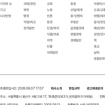
기자의 눈
국회/정당
교육
증권
자동차/
기고
북한
노동
산업/재계
도로/교
시사만평
행정
언론
중기/벤처
여행/레
국방/외교
환경
부동산
음식/맛
정치일반
인권/복지
글로벌경제
패션/뷰
식품/의료
생활경제
공연/전
지역
경제일반
책
인물
종교
사회일반
날씨
생활문화
최종편집시간: 2026.08.07 17:07
회사소개
편집규약
광고제휴문의
주소 : 서울특별시 용산구 서빙고로 17, 18층(한강로3가,센트럴파크 타워동)
전화 
제호: 데일리안
등록일/발행일: 2005.09.13
등록번호: 서울 아00055