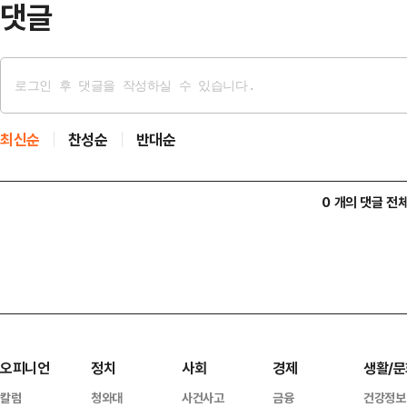
댓글
최신순
찬성순
반대순
0 개의 댓글 전
오피니언
정치
사회
경제
생활/문
칼럼
청와대
사건사고
금융
건강정보