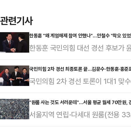
관련기사
한동훈 "왜 계엄해제 참여 안했나"…안철수 "착오 있었
한동훈 국민의힘 대선 경선 후보가 윤
회의장에 뒤늦게 도착해 계엄해제 의
이유를 캐물었다. 안 후보는 착오가
국민의힘 2차 경선 최종토론 끝…김문수·한동훈·홍준표
국민의힘 2차 경선 토론이 1대1 맞
후보는 26일 서울 중구 MBN 스튜
내렸다. 김문수·홍준표·한동훈 후보
"안철수 후보 같이 국가관이 투철하
가 이를 바짝 뒤쫓는 '3강 1중' 형
"원룸 사는 것도 서러운데"…서울 평균 월세 70만원, 
냐"며 "본회의장으로 와달라는 단톡
서울지역 연립·다세대 원룸(전용 33
는 후보가 될지 당 안팎의 긴장감이
다.안철수 후보는 "그날 문자만 네 
것으로 나타났다. 강남 등 일부 지역
철수 등 국민의힘 경선 후보들은 26
당시 추경호 원내대…