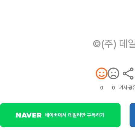
©(주) 데
기사 공
0
0
네이버에서 데일리안 구독하기