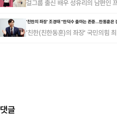
걸그룹 출신 배우 성유리의 남편인 
자 "파렴치한 대권 행보" "심판이 
투표에 참여한 이후 약 47년 만이다.
을 대가로 수십억원의 뒷돈을 받은 혐
치권에 따르면 한덕수 대행은 이달말
편 구속 4개월 만에 홈쇼핑으로 복
'친한의 좌장' 조경태 "한덕수 출마는 존중…한동훈은 
언하는 방안을 진지하게 검토 중인 것
'친한(친한동훈)의 좌장' 국민의힘 
식 인스타그램에 새 프로그램 론칭 
람들에게 "정치권 안팎에서 제기되는
보의 상승 추세는 당원·지지자들의 
리를 한 청순한 외모의 여성이 뒤돌
다"고 토로한 것으…
분석했다.'깐족 논란'으로 막을 내
은 "이 뒷모습, 누군지 알 것 같아?
거칠고 품격 없는 표현이 적절하지 
많이 본 그 뒷모습. 설마, 진짜 그분
되기 전 마지막 4인 합동토론에서 한 
요"라고 말해 …
진정성을 호소할 것이라고 예고했다.
서울 여의도 대하빌딩 한동훈 후보
를 자청해 "여…
댓글