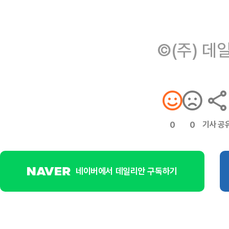
©(주) 데
기사 공
0
0
네이버에서 데일리안 구독하기