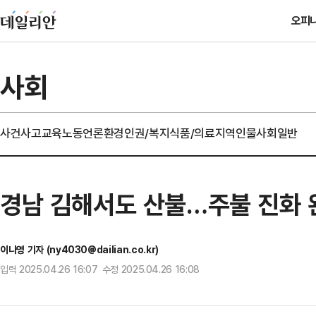
오피
사회
사건사고
교육
노동
언론
환경
인권/복지
식품/의료
지역
인물
사회일반
경남 김해서도 산불…주불 진화 
이나영 기자 (ny4030@dailian.co.kr)
입력 2025.04.26 16:07 수정 2025.04.26 16:08