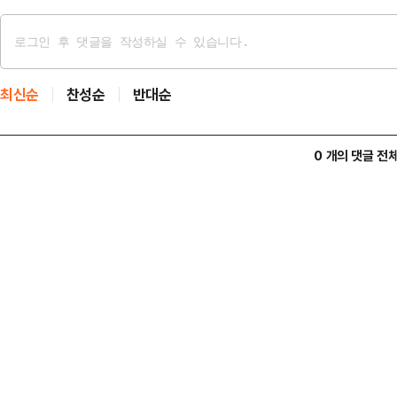
최신순
찬성순
반대순
0 개의 댓글 전