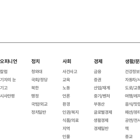
오피니언
정치
사회
경제
생활/문
칼럼
청와대
사건사고
금융
건강정보
기자의 눈
국회/정당
교육
증권
자동차/
기고
북한
노동
산업/재계
도로/교
시사만평
행정
언론
중기/벤처
여행/레
국방/외교
환경
부동산
음식/맛
정치일반
인권/복지
글로벌경제
패션/뷰
식품/의료
생활경제
공연/전
지역
경제일반
책
인물
종교