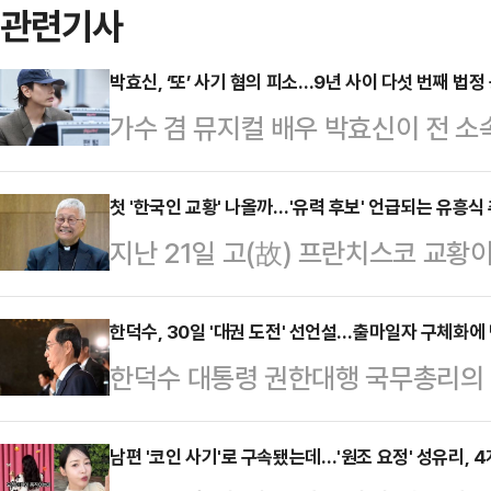
관련기사
박효신, ‘또’ 사기 혐의 피소…9년 사이 다섯 번째 법정
가수 겸 뮤지컬 배우 박효신이 전 
일 스포티비뉴스는 최근 박효신이 
가중처벌 등에 관한 법률 위반(사기
첫 '한국인 교황' 나올까…'유력 후보' 언급되는 유흥식
지난 21일 고(故) 프란치스코 교황
다.보도에 따르면 박효신 전 소속사
라베(교황 비밀투표)'가 다음 달 초
전 대표 A씨와 글러브엔터 주주들은
(74) 라자로 추기경이 차기 교황 
한덕수, 30일 '대권 도전' 선언설…출마일자 구체화에
상대로 고소장을 제출했다.글러브엔터는
한덕수 대통령 권한대행 국무총리의 
최대 일간지 '코리에레델라세'는 22
두 차례 유상증자를 통해 박효신과 
려졌다. 한 대행은 내주 초중반에 
면서 유 추기경 이름을 올리기도 했
다고 밝혔다.고소인들은 “박…
것이라는 관측이다. 더불어민주당은 
남편 '코인 사기'로 구속됐는데…'원조 요정' 성유리, 4
건 앞서 1978년 10월 김수환 추