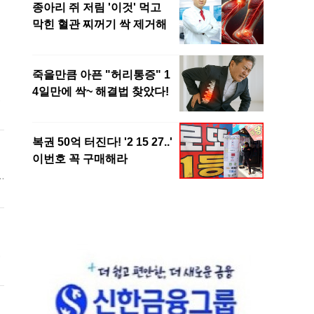
경
6
군
도
해