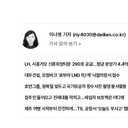
이나영 기자 (ny4030@dailian.co.kr)
기사 모아 보기 >
LH, 시흥거모 신혼희망타운 290호 공급…평균 분양가 4.4
대우건설, 모잠비크 '로부마 LNG 1단계' 낙찰의향서 접수
호반그룹, 광복절 앞두고 국가유공자 장수사진 촬영 봉사활동
집주인 들어오고 전세대출 막히고…세입자 보호책은 어디에
제주 여행 시작부터 안전하게…TS, 공항서 ‘오늘도 무사고’ 