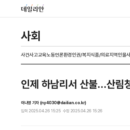
사회
사건사고
교육
노동
언론
환경
인권/복지
식품/의료
지역
인물
인제 하남리서 산불…산림청,
이나영 기자 (ny4030@dailian.co.kr)
입력 2025.04.26 15:25 수정 2025.04.26 15:26