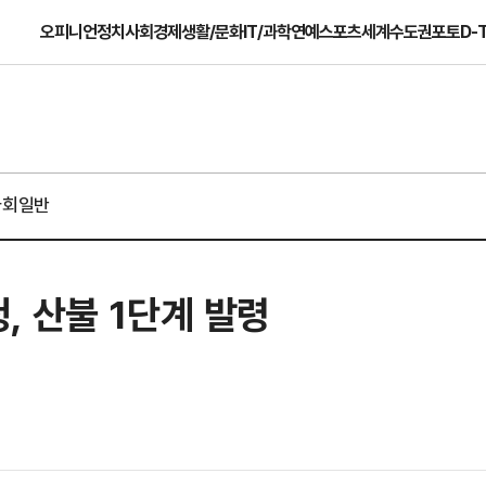
오피니언
정치
사회
경제
생활/문화
IT/과학
연예
스포츠
세계
수도권
포토
D-
사회일반
 산불 1단계 발령