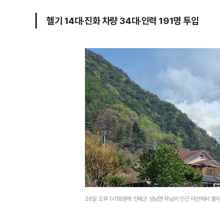
헬기 14대·진화 차량 34대·인력 191명 투입
26일 오후 1시18분께 인제군 상남면 하남리 인근 야산에서 불