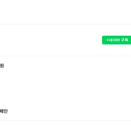
+네이버 구독
억원
캠페인