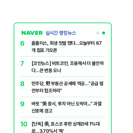
실시간 랭킹뉴스
6
 외치자…與
홈플러스, 회생 첫발 뗐다…오늘부터 67
하라"
개 점포 가오픈
7
차기 실언'
[코인뉴스] 비트코인, 조용해서 더 불안하
 개시
다…큰 변동 오나
8
됐다...외
민주당, 野 부동산 공세에 역공…"공급 법
안부터 협조하라"
9
에 테러"…국
버핏 "美 증시, 투자 아닌 도박이..." 과열
폭
신호에 경고
10
…'폭염'에
[단독] 美, 포스코 후판 상계관세 1%대
로…3.70%서 '뚝'