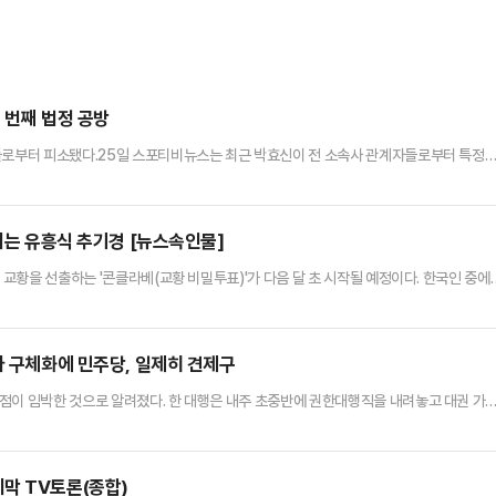
섯 번째 법정 공방
주들로부터 피소됐다.25일 스포티비뉴스는 최근 박효신이 전 소속사 관계자들로부터 특정
방해 혐의로 피소됐다고 보도했다.보도에 따르면 박효신 전 소속사 글러브엔터테인먼트(이
지난 7일 서울 용산경찰서에 박효신을 상대로 고소장을 제출했다.글러브엔터는 앞서 201
효신과 A씨를 비롯한 주주들에게 신주를 배정했다고 밝혔다.고소인들은 “박…
급되는 유흥식 추기경 [뉴스속인물]
 교황을 선출하는 '콘클라베(교황 비밀투표)'가 다음 달 초 시작될 예정이다. 한국인 중에
보로 언급되는 상황이다. 이탈리아 최대 일간지 '코리에레델라세'는 22일 차기 교황 후보
다. 한국 추기경이 콘클라베에 참가하는 건 앞서 1978년 10월 김수환 추기경이 요한 바
7년 만이다.1951년 11월 충남 논산에서 출생한…
자 구체화에 민주당, 일제히 견제구
점이 임박한 것으로 알려졌다. 한 대행은 내주 초중반에 권한대행직을 내려놓고 대권 가
의 출마 가능성이 점차 구체화되자 "파렴치한 대권 행보" "심판이 선수로 뛴다"며 파상공
달말 권한대행직을 내려놓고 대선 출마를 선언하는 방안을 진지하게 검토 중인 것으로 전
서 제기되는 출마 요구를 더 이상 회피할 수만은 없다"고 토로한 것으…
막 TV토론(종합)