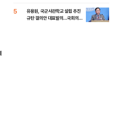
5
10
유용원, 국군사관학교 설립 추진
[단
규탄 결의안 대표발의…국회의원
1%
36명 동참
계