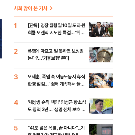
사회 많이 본 기사
1
[단독] 영장 집행일 10일 도과 원
희룡 포렌식 시도한 특검…"위법
증거 수집" 지적
2
폭염에 아프고 일 못하면 보상받
는다?…'기후보험' 뜬다
3
오세훈, 폭염 속 이동노동자 휴식
환경 점검…"쉼터 계속해서 늘려
갈 것"
4
'채상병 순직 책임' 임성근 항소심
도 징역 3년…"생명·신체 보호 의
무 저버려"
5
"41도 넘은 폭염, 끝 아니다"...기