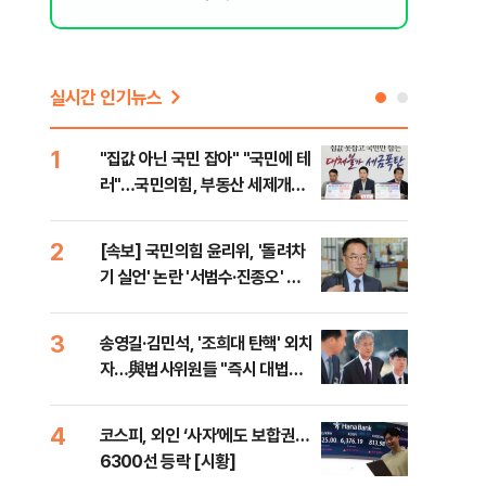
실시간 인기뉴스
1
6
"집값 아닌 국민 잡아" "국민에 테
靑,
러"…국민의힘, 부동산 세제개편
점식
안 맹폭
고'"
2
7
[속보] 국민의힘 윤리위, '돌려차
與김
기 실언' 논란 '서범수·진종오' 징
발언
계절차 개시
3
8
송영길·김민석, '조희대 탄핵' 외치
[단
자…與법사위원들 "즉시 대법관
희룡
제청하라"
증거
4
9
코스피, 외인 ‘사자’에도 보합권…
국힘
6300선 등락 [시황]
수·