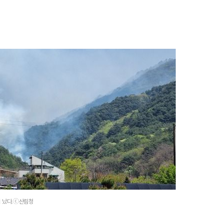
1
송영길·김민석, '조희대 탄핵'
법사위원들 "즉시 대법관 제청
2
[속보] 국민의힘 윤리위, '돌려
논란 '서범수·진종오' 징계절차
3
3000원짜리 장바구니 'K굿즈' 
국인 관광객 필수템은?
4
"집값 아닌 국민 잡아" "국민
민의힘, 부동산 세제개편안 맹
이 났다.ⓒ산림청
5
[르포] 병원 오는 길부터 고비
더 취약한 환자들