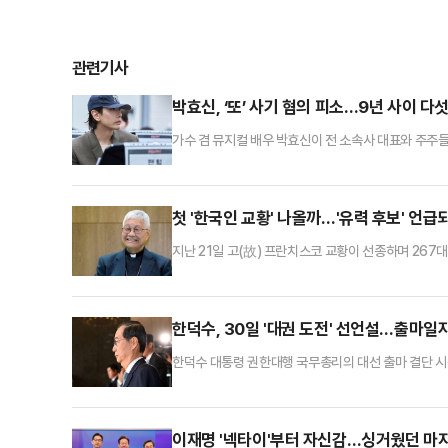
관련기사
박효신, ‘또’ 사기 혐의 피소…9년 사이 다
가수 겸 뮤지컬 배우 박효신이 전 소속사 대표와 주
제범죄 가중처벌 등에 관한 법률 위반(사기) 및 업무
하 글러브엔터) 전 대표 A씨와 글러브엔터 주주들은 
년 5월과 2018년 8월 두 차례 유상증자를 통해 박
첫 '한국인 교황' 나올까…'유력 후보' 언
지난 21일 고(故) 프란치스코 교황이 선종하며 267대
서는 유흥식(74) 라자로 추기경이 차기 교황 유력 후
12명을 추려 보도하면서 유 추기경 이름을 올리기도 했
오로 2세를 교황으로 선출한 투표에 참여한 이후 약 4
한덕수, 30일 '대권 도전' 선언설…출마일
한덕수 대통령 권한대행 국무총리의 대선 출마 결단 시
에 뛰어들 것이라는 관측이다. 더불어민주당은 한 대행
세에 나섰다.25일 정치권에 따르면 한덕수 대행은 이
졌다. 한 대행은 최근 주변 사람들에게 "정치권 안팎에
이재명 '넥타이'부터 자신감…싱거웠던 마지