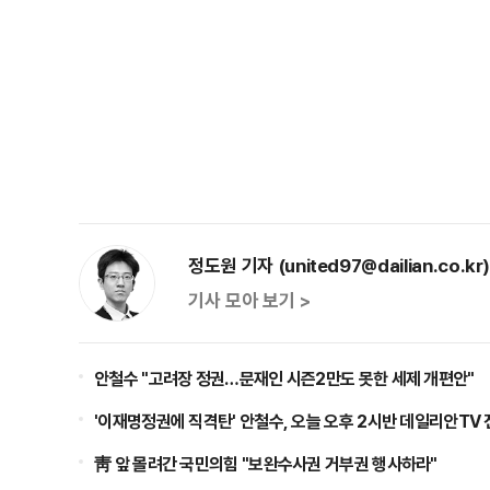
정도원 기자 (united97@dailian.co.kr
기사 모아 보기 >
안철수 "고려장 정권…문재인 시즌2만도 못한 세제 개편안"
'이재명정권에 직격탄' 안철수, 오늘 오후 2시반 데일리안TV 
靑 앞 몰려간 국민의힘 "보완수사권 거부권 행사하라"