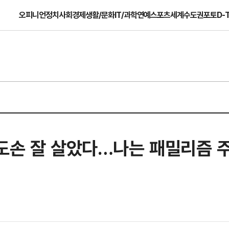
오피니언
정치
사회
경제
생활/문화
IT/과학
연예
스포츠
세계
수도권
포토
D-
도손 잘 살았다…나는 패밀리즘 