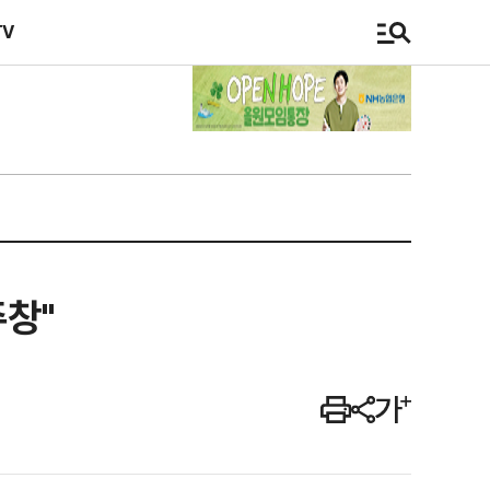
TV
주창"