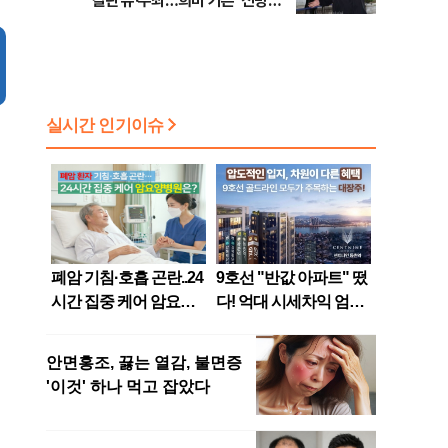
갈린 유·무죄…희비 가른 '신빙성'
판단