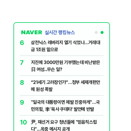
실시간 랭킹뉴스
1
6
[속보] 종합특검, 대검 정보통신과 압수수
삼전닉스
색…심우정 '내란 가담' 관련
금 1조원
2
7
李대통령, 20대 지지율 하락 의식했
지진에 
나…"청년 보편적 지원 문턱 낮춰야"
日 여성..
3
8
삼전닉스 올인은 금물…“반도체 밸류체인
“21세
분산 필요”
에 원성 
4
9
기껏 생수 보냈더니 "화장실 물 떠오른
"일국의
다"...日 누리꾼 발언 ‘역풍’
민의힘, 
5
10
SK하이닉스 하한가라고?…프리마켓 시
尹, 재선
초가 논란 재점화
다"…옥중