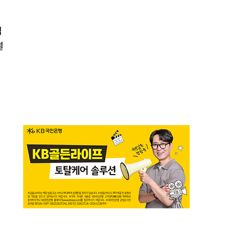
입
결
인