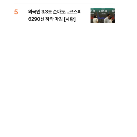
책 
5
10
외국인 3.3조 순매도…코스피
달 
6290선 하락 마감 [시황]
후 