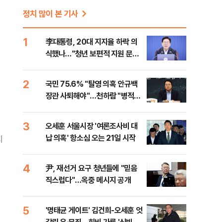
정치 많이 본 기사
1
李대통령, 20대 지지율 하락 의
식했나…"청년 보편적 지원 문턱
낮춰야"
2
국민 75.6% "탈영 의혹 안규백
장관 사퇴해야"…천하람 "병적기
록 즉각 공개하라"
3
오세훈 서울시장 '여론조사비 대
납 의혹' 항소심 오는 21일 시작
지
4
尹, 재선거 요구 청년들에 "믿음
직스럽다"…옥중 메시지 공개
5
'명태균 게이트' 김건희-오세훈 엇