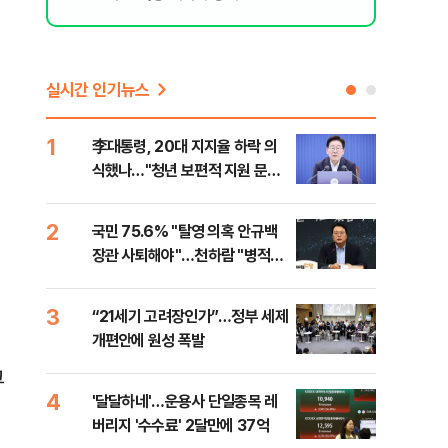
실시간 인기뉴스
1
6
李대통령, 20대 지지율 하락 의
오세
식했나…"청년 보편적 지원 문턱
납 
낮춰야"
2
7
국민 75.6% "탈영 의혹 안규백
[코
장관 사퇴해야"…천하람 "병적기
인 
록 즉각 공개하라"
3
8
“21세기 고려장인가”…정부 세제
SK
개편안에 원성 폭발
마켓
그
4
9
'달달하네'…운용사 단일종목 레
재난
버리지 '수수료' 2달만에 37억
속 