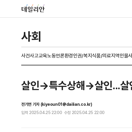
사회
사건사고
교육
노동
언론
환경
인권/복지
식품/의료
지역
인물
살인→특수상해→살인...살
전기연 기자 (kiyeoun01@dailian.co.kr)
입력 2025.04.25 22:00 수정 2025.04.25 22:00