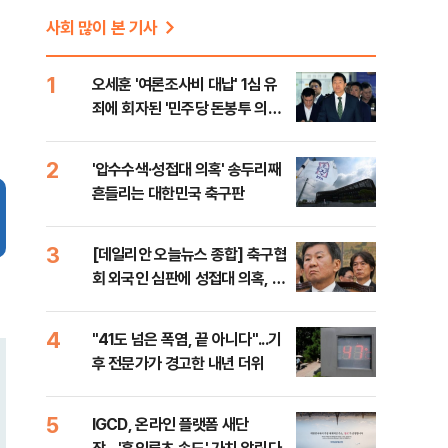
사회 많이 본 기사
1
오세훈 '여론조사비 대납' 1심 유
죄에 회자된 '민주당 돈봉투 의
혹'…왜?
2
'압수수색·성접대 의혹' 송두리째
흔들리는 대한민국 축구판
3
[데일리안 오늘뉴스 종합] 축구협
회 외국인 심판에 성접대 의혹, 李
대통령 20대 지지율 하락 의식했
나, 삼전닉스 올인은 금물, SK하
4
"41도 넘은 폭염, 끝 아니다"...기
이닉스 프리마켓 시초가 논란 재
후 전문가가 경고한 내년 더위
점화, 김민석 "과반 승리 가능성
99%" 등
5
IGCD, 온라인 플랫폼 새단