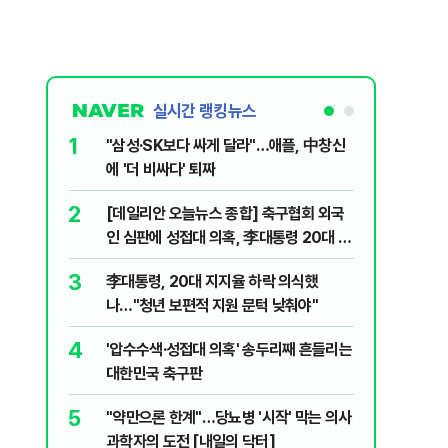
실시간 랭킹뉴스
1
6
"삼성·SK보다 싸게 달라"…애플, 中창신
오세훈 '
에 '더 비싸다' 퇴짜
된 '민주
2
7
[데일리안 오늘뉴스 종합] 축구협회 외국
지진에 
인 심판에 성접대 의혹, 李대통령 20대 지
日 여성..
지율 하락 의식했나, 삼전닉스 올인은 금
3
8
李대통령, 20대 지지율 하락 의식했
보완수사
물, SK하이닉스 프리마켓 시초가 논란 재
나…"청년 보편적 지원 문턱 낮춰야"
몫됐나
점화, 김민석 "과반 승리 가능성 99%" 등
4
9
'압수수색·성접대 의혹' 송두리째 흔들리는
레버리지 
대한민국 축구판
지수로 
5
10
"약만으론 한계"…당뇨병 '시작' 막는 의사
"솟구친 
과학자의 도전 [내일의 닥터]
유공장 화