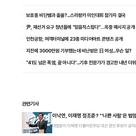
보호종 비단뱀과 춤을?...스리랑카 미인대회 참가자 결국
尹, 재선거 요구 청년들에 "믿음직스럽다"…옥중 메시지 공개
인천공항, 여객터미널에 23종 미디어아트 콘텐츠 공개
지진에 3000만원 기부했는데 비난받은 日 여성...무슨 일?
"41도 넘은 폭염, 끝 아니다"...기후 전문가가 경고한 내년 더
관련기사
이낙연, 이재명 정조준? "'나쁜 사람'은 법
대법원이 이재명 더불어민주당 대선 경선 후보의 공직선
맞붙었던 이낙연 새미래민주당 상임고문이 뼈 있는 메시