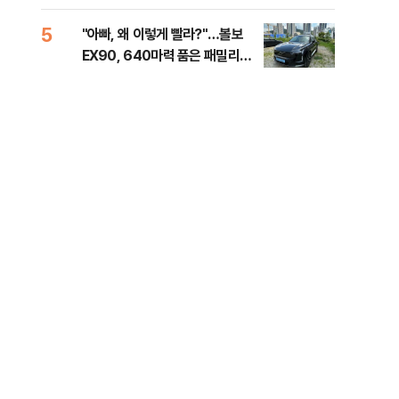
해야"
대통
나,
5
10
"아빠, 왜 이렇게 빨라?"…볼보
'경
이닉
EX90, 640마력 품은 패밀리카
조준
점화
[시승기]
금폭
99