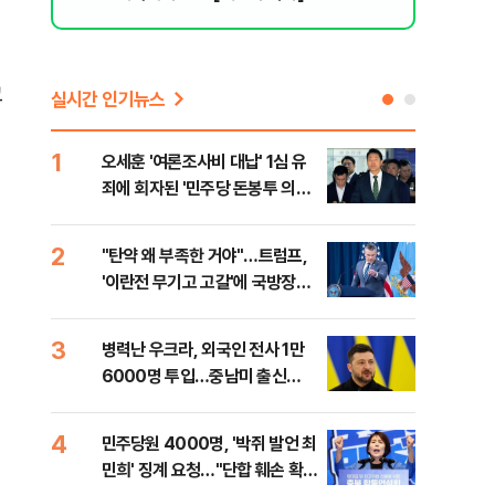
고
실시간 인기뉴스
1
6
오세훈 '여론조사비 대납' 1심 유
日 
죄에 회자된 '민주당 돈봉투 의
했지
혹'…왜?
2
7
"탄약 왜 부족한 거야"…트럼프,
"삼
'이란전 무기고 고갈'에 국방장관
中창
질책
3
8
병력난 우크라, 외국인 전사 1만
보완
6000명 투입…중남미 출신
은 
40%
4
9
민주당원 4000명, '박쥐 발언 최
[데
민희' 징계 요청…"단합 훼손 확인
회 