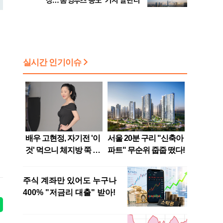
장…'홈잉루츠 송도' 가치 알린다