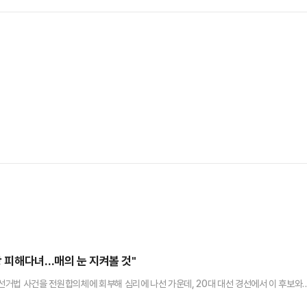
위
망 피해다녀…매의 눈 지켜볼 것"
거법 사건을 전원합의체에 회부해 심리에 나선 가운데, 20대 대선 경선에서 이 후보와
지를 남겼다.이낙연 새민주 상임고문은 25일 '법의 날'을 맞아 페이스북에 "새삼스럽게