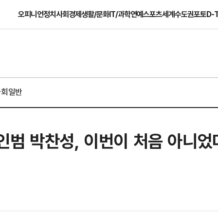
오피니언
정치
사회
경제
생활/문화
IT/과학
연예
스포츠
세계
수도권
포토
D-
사회일반
인범 박찬성, 이번이 처음 아니었