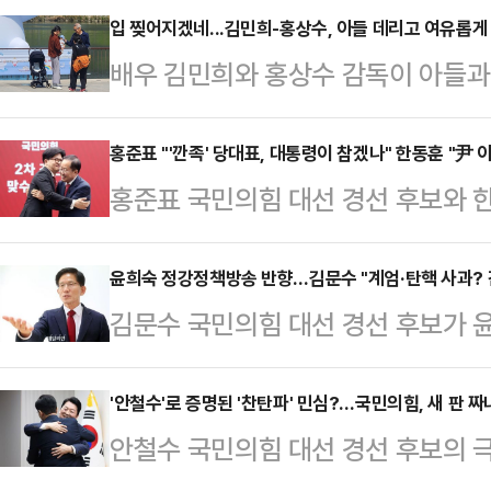
이낙연 새미래민주당 상임고문이 뼈 
입 찢어지겠네...김민희-홍상수, 아들 데리고 여유롭게
배우 김민희와 홍상수 감독이 아들과
임고문은 25일 '법의 날'을 맞아 
한 온라인 커뮤니티에는 김민희와 
그리고 법치주의를 다시 생각하게 된
산책하는 사진이 올라왔다.사진 속 김
홍준표 "'깐족' 당대표, 대통령이 참겠나" 한동훈 "尹 
치주의가 건강하다는 믿음을 국민께 
홍준표 국민의힘 대선 경선 후보와 한
수 감독이 미소를 지으며 서 있다.김
을 만드는 사람들, 법으로 사는 사람
서 사회자 질문에서부터 '12·3 비
아들을 출산한 뒤 하남시의 한 산후
고 있다"며 "특히 정…
했다.홍준표 후보는 25일 서울 종
윤희숙 정강정책방송 반향…김문수 "계엄·탄핵 사과? 
은 영화 '지금은 맞고 그때는 틀리다'
김문수 국민의힘 대선 경선 후보가 
에서 열린 국민의힘 대선 2차 경선 
현재까지 10년간 불륜 관계를 이어오
연설로 증폭된 '계엄·탄핵 사과 논란
엄을 막았을 것이냐'라는 사회자 질
2015년 법…
건 간단한 오엑스(OX) 문제가 아니
'안철수'로 증명된 '찬탄파' 민심?…국민의힘, 새 판 짜
두는 당대표를 두고 대통령이 참을 
안철수 국민의힘 대선 경선 후보의 극
일 오전 여의도 대하빌딩 캠프 사무
포문을 열었다.홍 후보는 "계엄 사태