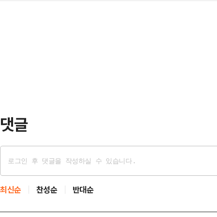
령 파면 찬성 쪽으로 기울고 있음을
계엄 대국민사과 내용을 담은 정강정
제일 먼저 …
지지층의 여론을 의식하며 윤 전 대
민주당은 줄탄핵을 저지르고 걸핏하면
국민의힘이 이를 계기로 전략을 새롭
모든 횡포를 일삼으며 신기록을 얼마
따르면 '찬탄(탄핵 찬성)파' 안철수 
을 장악하고 행정 …
명으로 압축하는 1차 컷오프를 통과했
2차 경선 진출자로 가장 유력하게 점
강에 진…
댓글
최신순
찬성순
반대순