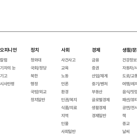
오피니언
정치
사회
경제
생활/문
칼럼
청와대
사건사고
금융
건강정보
기자의 눈
국회/정당
교육
증권
자동차/
기고
북한
노동
산업/재계
도로/교
시사만평
행정
언론
중기/벤처
여행/레
국방/외교
환경
부동산
음식/맛
정치일반
인권/복지
글로벌경제
패션/뷰
식품/의료
생활경제
공연/전
지역
경제일반
책
인물
종교
사회일반
날씨