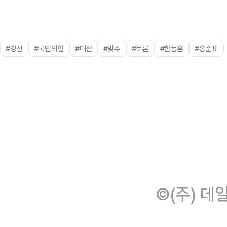
#경선
#국민의힘
#대선
#맞수
#토론
#한동훈
#홍준표
©(주) 데