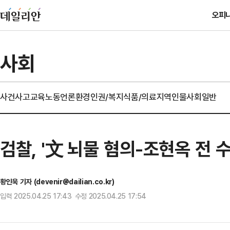
오피
사회
사건사고
교육
노동
언론
환경
인권/복지
식품/의료
지역
인물
사회일반
검찰, '文 뇌물 혐의-조현옥 전 
황인욱 기자 (devenir@dailian.co.kr)
입력 2025.04.25 17:43 수정 2025.04.25 17:54