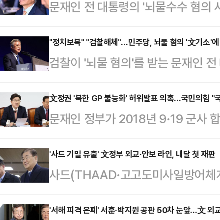
문재인 전 대통령의 '뇌물수수 혐의 
다.25일 법조계에 따르면 서울중앙
의 사건'을 형사합의21부(이현복 부
"정치보복" "검찰해체"…민주당, 뇌물 혐의 '文기소'에
검찰이 '뇌물 혐의'를 받는 문재인 
거·부패범죄 사건을 전담한다.재판장인
당 대선 경선 후보들이 일제히 "검찰
는 서울중앙지법 판사와 법원행정처 
"대선에 영향을 미치려는 정치적 계
文정권 '북한 GP 불능화' 허위발표 의혹…국민의힘 "
원장 등을 지내고 올해 서울중앙지법
문재인 정부가 2018년 9·19 군사
강유정 대변인은 24일 입장문을 통해
대법관이던 시절 재판연구관으로 일
시초소(GP) 일부를 철수 시킬 때 북
복이 명백해 보인다"며 "검찰은 부당
주지검은 전날 문 전 대통령을 …
면서도 "북한 GP가 불능화됐다"고 
'사드 기밀 유출' 文정부 외교·안보 라인, 내달 첫 재판
대변인은 "검찰은 범죄의 정황이 뚜
사드(THAAD·고고도미사일방어체계
불어민주당을 맹렬히 비판했다.호준석
기소하고, 윤석열의 구속취소는 항고도
출한 혐의 등으로 재판에 넘겨진 정의
가 북한 GP와 관련한 허위사실을 
사에 대해서는 …
교·안보 책임자들의 첫 재판이 다음 
'서해 피격 은폐' 서훈·박지원 공판 50차 눈앞…文 외
을 내서 "이런 정치세력이 또 국민을