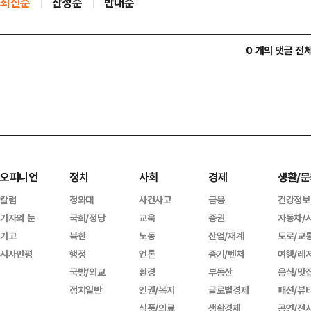
최신순
찬성순
반대순
0 개의 댓글 전
오피니언
정치
사회
경제
생활/문
칼럼
청와대
사건사고
금융
건강정보
기자의 눈
국회/정당
교육
증권
자동차/
기고
북한
노동
산업/재계
도로/교
시사만평
행정
언론
중기/벤처
여행/레
국방/외교
환경
부동산
음식/맛
정치일반
인권/복지
글로벌경제
패션/뷰
식품/의료
생활경제
공연/전