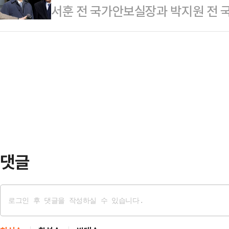
서훈 전 국가안보실장과 박지원 전 
앙지방법원 형사합의27부(우인성 부장
다.보도에 따르면 문재인 정부는 북한
은폐' 공판이 50차를 앞두고 있다.
두 전 국방부 장관, 서주석 전 국가
병력을 배치했…
사드기밀 유출 의혹과 관련 검찰 기
의 등 사건의 첫 공판을 연다.정 전 
사들이 법정 출석이 줄지을 예정이다
께 국방부 지역협력반장에게 군사 2
사25-2부(박정제 부장판사)는 이날 
장치 유닛) 반…
방부 장관, 김홍희 전 해양경찰청장,
무원 피격 사건 은폐 시도 및 월북몰이
감…
댓글