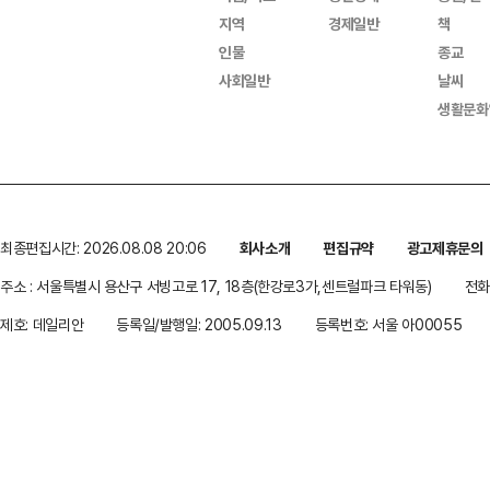
지역
경제일반
책
인물
종교
사회일반
날씨
생활문화
최종편집시간: 2026.08.08 20:06
회사소개
편집규약
광고제휴문의
주소 : 서울특별시 용산구 서빙고로 17, 18층(한강로3가,센트럴파크 타워동)
전화 
제호: 데일리안
등록일/발행일: 2005.09.13
등록번호: 서울 아00055