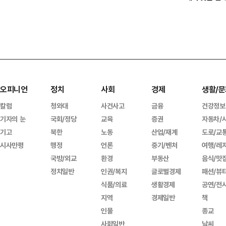
오피니언
정치
사회
경제
생활/문
칼럼
청와대
사건사고
금융
건강정보
기자의 눈
국회/정당
교육
증권
자동차/
기고
북한
노동
산업/재계
도로/교
시사만평
행정
언론
중기/벤처
여행/레
국방/외교
환경
부동산
음식/맛
정치일반
인권/복지
글로벌경제
패션/뷰
식품/의료
생활경제
공연/전
지역
경제일반
책
인물
종교
사회일반
날씨