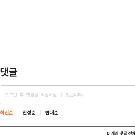
검은 이날 "피항고인 김건희의 자본
민주당은 줄탄핵을 저지르고 걸핏하면
결정했다"고 밝혔다.권오수 전 도이
모든 횡포를 일삼으며 신기록을 얼마
에 대한 대법원판결이 확정돼 관계인
을 장악하고 행정 …
했다는 게 서울고검 설명이다.재수사
다. 서울고검은 김 여사 명품백 수수
다.앞서 서울중앙지검 반부패수…
댓글
최신순
찬성순
반대순
0 개의 댓글 전