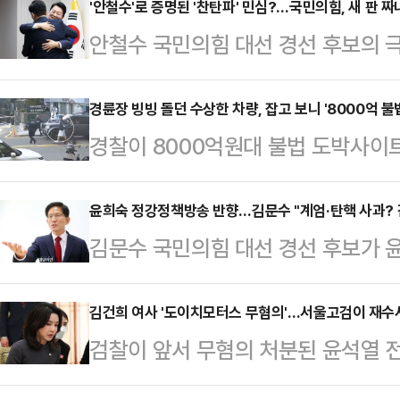
이낙연 새미래민주당 상임고문이 뼈 
'안철수'로 증명된 '찬탄파' 민심?…국민의힘, 새 판 짜
안철수 국민의힘 대선 경선 후보의 극
임고문은 25일 '법의 날'을 맞아 
령 파면 찬성 쪽으로 기울고 있음을
그리고 법치주의를 다시 생각하게 된
지지층의 여론을 의식하며 윤 전 대
경륜장 빙빙 돌던 수상한 차량, 잡고 보니 '8000억 
치주의가 건강하다는 믿음을 국민께 
경찰이 8000억원대 불법 도박사이
국민의힘이 이를 계기로 전략을 새롭
을 만드는 사람들, 법으로 사는 사람
추격전 끝에 붙잡았다.25일 경찰에
따르면 '찬탄(탄핵 찬성)파' 안철수 
고 있다"며 "특히 정…
23일 서울 관악구 신림역 일대에서 
윤희숙 정강정책방송 반향…김문수 "계엄·탄핵 사과? 
명으로 압축하는 1차 컷오프를 통과했
김문수 국민의힘 대선 경선 후보가 
했다.경찰은 A씨가 몰던 차량이 경
2차 경선 진출자로 가장 유력하게 점
연설로 증폭된 '계엄·탄핵 사과 논란
상하게 여겨 조회한 결과 수배 차량
강에 진…
건 간단한 오엑스(OX) 문제가 아니
김건희 여사 '도이치모터스 무혐의'…서울고검이 재
A씨는 불응했고, 도주하는 그를 50
검찰이 앞서 무혐의 처분된 윤석열 
일 오전 여의도 대하빌딩 캠프 사무
과 A씨는 2022년∼2024년 3년
터스 주가조작 사건을 다시 수사하기
계엄 대국민사과 내용을 담은 정강정
혐의로 경찰 수…