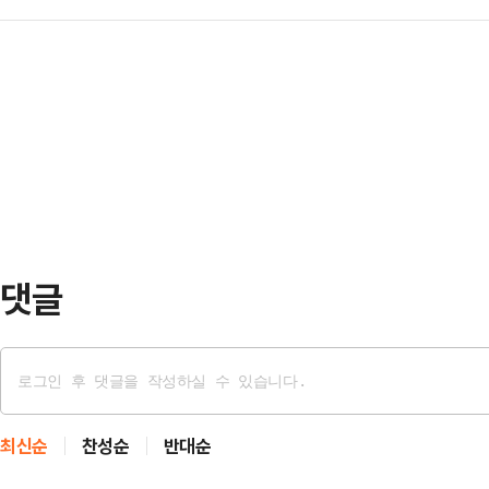
터스 주가조작 사건을 다시 수사하기
계엄 대국민사과 내용을 담은 정강정
을 규정하고 있다.…
검은 이날 "피항고인 김건희의 자본
민주당은 줄탄핵을 저지르고 걸핏하면
결정했다"고 밝혔다.권오수 전 도이
모든 횡포를 일삼으며 신기록을 얼마
에 대한 대법원판결이 확정돼 관계인
을 장악하고 행정 …
했다는 게 서울고검 설명이다.재수사
다. 서울고검은 김 여사 명품백 수수
다.앞서 서울중앙지검 반부패수…
댓글
최신순
찬성순
반대순