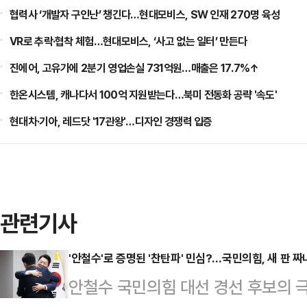
협력사 ‘개발자 구인난’ 챙긴다…현대모비스, SW 인재 270명 육성
VR로 추락·협착 체험…현대모비스, ‘사고 없는 일터’ 만든다
진에어, 고유가에 2분기 영업손실 731억원…매출은 17.7%↑
한온시스템, 캐나다서 100억 지원받는다…북미 전동화 공략 '속도'
현대차·기아, 레드닷 '17관왕'…디자인 경쟁력 입증
관련기사
'안철수'로 증명된 '찬탄파' 민심?…국민의힘, 새 판 짜
안철수 국민의힘 대선 경선 후보의 극