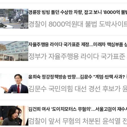
령 파면 찬성 쪽으로 기울고 있음을
지지층의 여론을 의식하며 윤 전 대
경륜장 빙빙 돌던 수상한 차량, 잡고 보니 '8000억 
경찰이 8000억원대 불법 도박사이
국민의힘이 이를 계기로 전략을 새롭
추격전 끝에 붙잡았다.25일 경찰에
따르면 '찬탄(탄핵 찬성)파' 안철수 
23일 서울 관악구 신림역 일대에서 
자율주행용 라이다 국가표준 제정…미래차 핵심부품 
명으로 압축하는 1차 컷오프를 통과했
정부가 자율주행용 라이다 국가표준
했다.경찰은 A씨가 몰던 차량이 경
2차 경선 진출자로 가장 유력하게 점
뒷받침한다.국가기술표준원은 자율
상하게 여겨 조회한 결과 수배 차량
강에 진…
준(KS)으로 제정 고시했다고 25일
윤희숙 정강정책방송 반향…김문수 "계엄·탄핵 사과? 
A씨는 불응했고, 도주하는 그를 50
김문수 국민의힘 대선 경선 후보가 
가능해 자율차의 신뢰성과 안전성 확
과 A씨는 2022년∼2024년 3년
연설로 증폭된 '계엄·탄핵 사과 논란
련 시장은 2024년 7억7000만 달러
혐의로 경찰 수…
건 간단한 오엑스(OX) 문제가 아니
김건희 여사 '도이치모터스 무혐의'…서울고검이 재
4000만 달러(4조9000억원)로 
검찰이 앞서 무혐의 처분된 윤석열 
일 오전 여의도 대하빌딩 캠프 사무
표준은 측정 거리·각도·속도의 범위