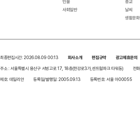
인물
종교
사회일반
날씨
생활문화
최종편집시간: 2026.08.09 00:13
회사소개
편집규약
광고제휴문의
주소 : 서울특별시 용산구 서빙고로 17, 18층(한강로3가,센트럴파크 타워동)
전화 
제호: 데일리안
등록일/발행일: 2005.09.13
등록번호: 서울 아00055