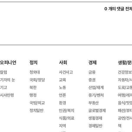
0 개의 댓글 전
오피니언
정치
사회
경제
생활/문
칼럼
청와대
사건사고
금융
건강정보
기자의 눈
국회/정당
교육
증권
자동차/
기고
북한
노동
산업/재계
도로/교
시사만평
행정
언론
중기/벤처
여행/레
국방/외교
환경
부동산
음식/맛
정치일반
인권/복지
글로벌경제
패션/뷰
식품/의료
생활경제
공연/전
지역
경제일반
책