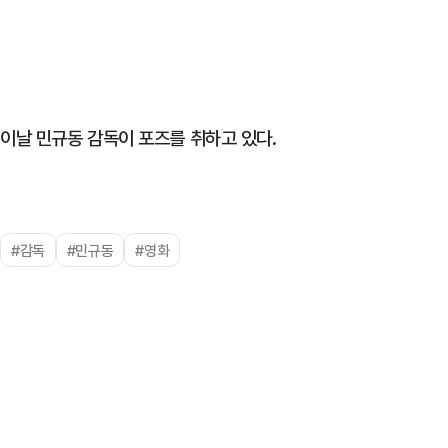
이날 민규동 감독이 포즈를 취하고 있다.
#감독
#민규동
#영화