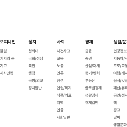
오피니언
정치
사회
경제
생활/문
칼럼
청와대
사건사고
금융
건강정보
기자의 눈
국회/정당
교육
증권
자동차/
기고
북한
노동
산업/재계
도로/교
시사만평
행정
언론
중기/벤처
여행/레
국방/외교
환경
부동산
음식/맛
정치일반
인권/복지
글로벌경제
패션/뷰
식품/의료
생활경제
공연/전
지역
경제일반
책
인물
종교
사회일반
날씨
생활문화