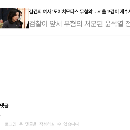
연설로 증폭된 '계엄·탄핵 사과 논란
련 시장은 2024년 7억7000만 달러
혐의로 경찰 수…
건 간단한 오엑스(OX) 문제가 아니
김건희 여사 '도이치모터스 무혐의'…서울고검이 재
4000만 달러(4조9000억원)로 
검찰이 앞서 무혐의 처분된 윤석열 
일 오전 여의도 대하빌딩 캠프 사무
표준은 측정 거리·각도·속도의 범위
터스 주가조작 사건을 다시 수사하기
계엄 대국민사과 내용을 담은 정강정
을 규정하고 있다.…
검은 이날 "피항고인 김건희의 자본
민주당은 줄탄핵을 저지르고 걸핏하면
결정했다"고 밝혔다.권오수 전 도이
모든 횡포를 일삼으며 신기록을 얼마
에 대한 대법원판결이 확정돼 관계인
을 장악하고 행정 …
했다는 게 서울고검 설명이다.재수사
다. 서울고검은 김 여사 명품백 수수
다.앞서 서울중앙지검 반부패수…
댓글