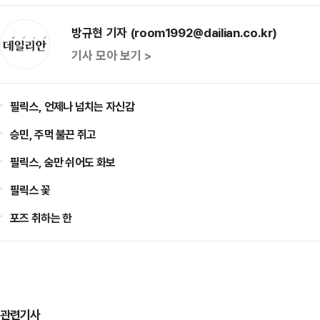
방규현 기자 (room1992@dailian.co.kr)
기사 모아 보기 >
필릭스, 언제나 넘치는 자신감
승민, 주먹 불끈 쥐고
필릭스, 숨만 쉬어도 화보
필릭스 꽃
포즈 취하는 한
관련기사