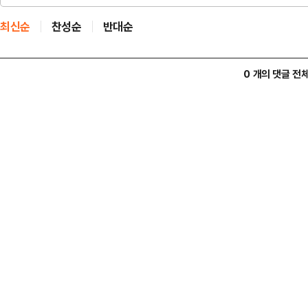
최신순
찬성순
반대순
0 개의 댓글 전