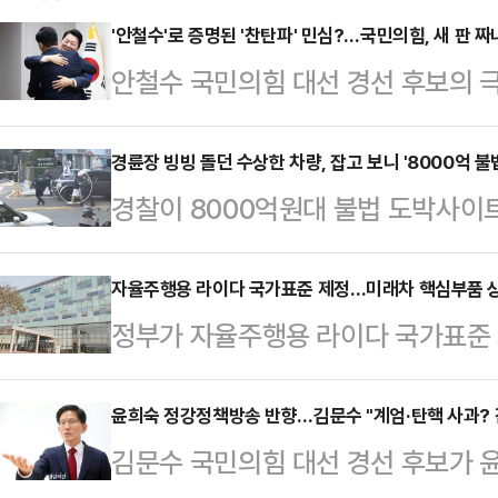
'안철수'로 증명된 '찬탄파' 민심?…국민의힘, 새 판 짜
안철수 국민의힘 대선 경선 후보의 극
령 파면 찬성 쪽으로 기울고 있음을
지지층의 여론을 의식하며 윤 전 대
경륜장 빙빙 돌던 수상한 차량, 잡고 보니 '8000억 
경찰이 8000억원대 불법 도박사이
국민의힘이 이를 계기로 전략을 새롭
추격전 끝에 붙잡았다.25일 경찰에
따르면 '찬탄(탄핵 찬성)파' 안철수 
23일 서울 관악구 신림역 일대에서 
자율주행용 라이다 국가표준 제정…미래차 핵심부품 
명으로 압축하는 1차 컷오프를 통과했
정부가 자율주행용 라이다 국가표준
했다.경찰은 A씨가 몰던 차량이 경
2차 경선 진출자로 가장 유력하게 점
뒷받침한다.국가기술표준원은 자율
상하게 여겨 조회한 결과 수배 차량
강에 진…
준(KS)으로 제정 고시했다고 25일
윤희숙 정강정책방송 반향…김문수 "계엄·탄핵 사과? 
A씨는 불응했고, 도주하는 그를 50
김문수 국민의힘 대선 경선 후보가 
가능해 자율차의 신뢰성과 안전성 확
과 A씨는 2022년∼2024년 3년