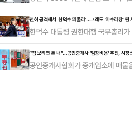
추격전 끝에 붙잡았다.25일 경찰에
엄했어도 막았을 것"이라며 오히려 
강에 진…
23일 서울 관악구 신림역 일대에서 
괜히 공격해서 '한덕수 띄울라'…그래도 '아수라장' 된
후보에게 역공을 가했다.김문수 후보
한덕수 대통령 권한대행 국무총리가 
했다.경찰은 A씨가 몰던 차량이 경
구 동아미디어센터 채널A 오픈스튜디
연설을 하기 위해 국회 본청에 들어
상하게 여겨 조회한 결과 수배 차량
'일대일 맞수 토…
보당·기본소득당·사회민주당) 의원들
“집 보려면 돈 내”…공인중개사 ‘임장비용’ 추진, 시장선
A씨는 불응했고, 도주하는 그를 50
공인중개사협회가 중개업소에 매물을
국 관세 협상 중단하라" "국회는 당신
과 A씨는 2022년∼2024년 3년
받고 물건을 소개해 주는 ‘임장 기
행은 꼿꼿한 자세와 빠른 걸음으로 이
혐의로 경찰 수…
스터디 개념으로 삼삼오오 중개업소
으로 향했다.한 대행이 시정연설을 
명 ‘임장크루’를 겨냥한 조치다.시장
에서 퇴장을 하거나 피켓 시위를 했
개정이 필요해 실현 가능성이 떨어지
를 지키고 앉아 '고성'…
있단 우려가 제기된다.25일 부동산