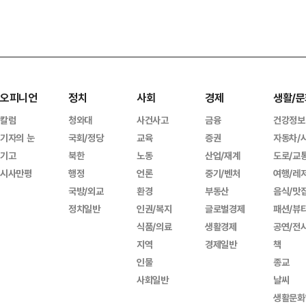
오피니언
정치
사회
경제
생활/문
칼럼
청와대
사건사고
금융
건강정보
기자의 눈
국회/정당
교육
증권
자동차/
기고
북한
노동
산업/재계
도로/교
시사만평
행정
언론
중기/벤처
여행/레
국방/외교
환경
부동산
음식/맛
정치일반
인권/복지
글로벌경제
패션/뷰
식품/의료
생활경제
공연/전
지역
경제일반
책
인물
종교
사회일반
날씨
생활문화