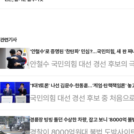
관련기사
'안철수'로 증명된 '찬탄파' 민심?…국민의힘, 새 판 짜
안철수 국민의힘 대선 경선 후보의 극
령 파면 찬성 쪽으로 기울고 있음을
지지층의 여론을 의식하며 윤 전 대
'1대1토론' 나선 김문수·한동훈…'계엄·탄핵책임론' 놓
국민의힘 대선 경선 후보 중 처음으
국민의힘이 이를 계기로 전략을 새롭
후보가 12·3 비상계엄과 윤석열 전
따르면 '찬탄(탄핵 찬성)파' 안철수 
다. 김 후보는 윤 전 대통령의 계엄
경륜장 빙빙 돌던 수상한 차량, 잡고 보니 '8000억 
명으로 압축하는 1차 컷오프를 통과했
경찰이 8000억원대 불법 도박사이
배경에 한 후보가 있다며 배신자 프레
2차 경선 진출자로 가장 유력하게 점