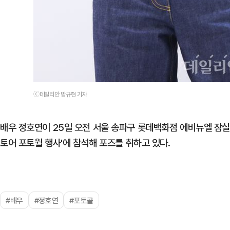
ⓒ데일리안 방규현 기자
배우 정호연이 25일 오전 서울 송파구 롯데백화점 에비뉴엘 잠실
토어 포토월 행사'에 참석해 포즈를 취하고 있다.
#배우
#정호연
#포토콜