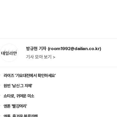
방규현 기자 (room1992@dailian.co.kr)
기사 모아 보기 >
라이즈 '가요대전에서 확인하세요'
원빈 '남신 그 자체'
쇼타로, 귀여운 미소
앤톤 '빨강머리'
앤톤, 즐거운 블루카펫